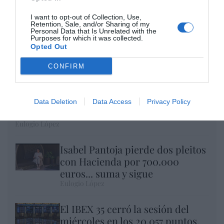
I want to opt-out of Collection, Use,
Retention, Sale, and/or Sharing of my
Personal Data that Is Unrelated with the
Purposes for which it was collected.
Opted Out
CONFIRM
Nokia, Ericsson... Huawei: lo que importan
Data Deletion
Data Access
Privacy Policy
son las patentes
Eulogio López
Isabel Pantoja pierde dos pleitos
con Hacienda por 700.000
euros... suma y sigue
Eulogio López
El IBEX 35 cerró la sesión del
miércoles en los 20.057 puntos,