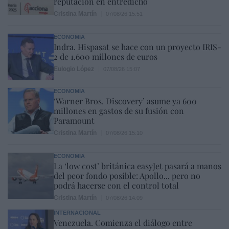
reputación en entredicho
Cristina Martín
07/08/26 15:51
ECONOMÍA
Indra. Hispasat se hace con un proyecto IRIS-
2 de 1.600 millones de euros
Eulogio López
07/08/26 15:07
ECONOMÍA
‘Warner Bros. Discovery’ asume ya 600
millones en gastos de su fusión con
Paramount
Cristina Martín
07/08/26 15:10
ECONOMÍA
La ‘low cost’ británica easyJet pasará a manos
del peor fondo posible: Apollo... pero no
podrá hacerse con el control total
Cristina Martín
07/08/26 14:09
INTERNACIONAL
Venezuela. Comienza el diálogo entre