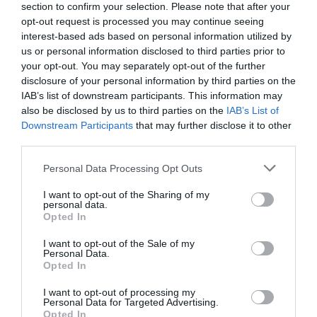
section to confirm your selection. Please note that after your
por Hispanidad
opt-out request is processed you may continue seeing
interest-based ads based on personal information utilized by
Artículos anteriores
us or personal information disclosed to third parties prior to
your opt-out. You may separately opt-out of the further
DIARIO DE LA CORRUPCIÓN SANCHISTA
disclosure of your personal information by third parties on the
IAB’s list of downstream participants. This information may
Diario de la corrupción sanchista. Hazte
also be disclosed by us to third parties on the
IAB’s List of
Oír se manifiesta delante de La Mareta:
Downstream Participants
that may further disclose it to other
“Pedro Sánchez es un criminal”
third parties.
por Redacción
Personal Data Processing Opt Outs
Artículos anteriores
I want to opt-out of the Sharing of my
personal data.
Opted In
Opinión
I want to opt-out of the Sale of my
Enormes minucias
Personal Data.
Opted In
por Eulogio López
I want to opt-out of processing my
Personal Data for Targeted Advertising.
Opted In