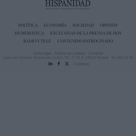
POLÍTICA
ECONOMÍA
SOCIEDAD
OPINIÓN
HEMEROTECA
EXCLUSIVAS DE LA PRENSA DE HOY
RADIO Y TELE
CONTENIDO PATROCINADO
Aviso legal
Política de cookies
Contacto
Calle del General Álvarez de Castro, 39 - 1º Of. 9. 28010 Madrid
91 445 32 55
Comitium