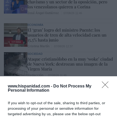
chavismo y un sector de la oposición, pero
los venezolanos quieren a Corina
José Ángel Gutiérrez
07/08/26 11:46
ECONOMÍA
El ‘gran’ logro del ministro Puente: los
usuarios de tren de alta velocidad caen un
15,5% hasta junio
Cristina Martín
07/08/26 12:37
SOCIEDAD
Ataque cristianófobo en la muy ‘woke’ ciudad
de Nueva York: destrozan una imagen de la
Virgen María
Redacción
07/08/26 11:46
www.hispanidad.com -
Do Not Process My
Personal Information
Marcelo Gullo: “El trabajo de desmitificar la
historia, de poner la verdadera, de
If you wish to opt-out of the sale, sharing to third parties, or
desmontar la falsificación, es un trabajo
processing of your personal or sensitive information for
cristiano"
targeted advertising by us, please use the below opt-out