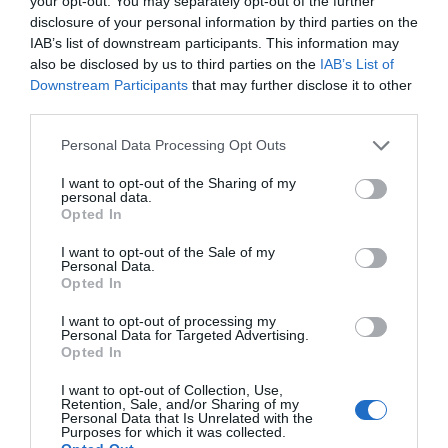
your opt-out. You may separately opt-out of the further
disclosure of your personal information by third parties on the
IAB’s list of downstream participants. This information may
Hoy destacamos
also be disclosed by us to third parties on the
IAB’s List of
SOCIEDAD
Downstream Participants
that may further disclose it to other
Ceuta y Melilla, las dos columnas de Hércules
third parties.
Eulogio López
06/08/26 07:58
Personal Data Processing Opt Outs
I want to opt-out of the Sharing of my
personal data.
ECONOMÍA
Opted In
A pesar de Sánchez, Ana Botín se convierte
en la décima banquera de EEUU, tras cerrar,
I want to opt-out of the Sale of my
por fin, la compra de Webster Bank
Personal Data.
Opted In
Eulogio López
05/08/26 15:58
ECONOMÍA
I want to opt-out of processing my
SpaceX dispara ingresos y reduce pérdidas,
Personal Data for Targeted Advertising.
pero constata que fue sobreponderada
Opted In
cuando salió a bolsa: cae un 29% desde el
debut
I want to opt-out of Collection, Use,
Retention, Sale, and/or Sharing of my
Cristina Martín
05/08/26 17:27
Personal Data that Is Unrelated with the
Purposes for which it was collected.