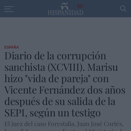
Educación
Entrevistas
PP
SANTANDER
R
30
ESPAÑA
Diario de la corrupción
sanchista (XCVIII). Marisu
hizo "vida de pareja" con
Vicente Fernández dos años
después de su salida de la
SEPI, según un testigo
El juez del caso Forestalia, Juan José Cortés,