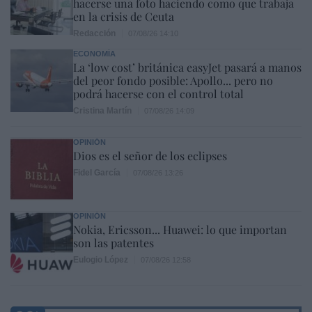
hacerse una foto haciendo como que trabaja
en la crisis de Ceuta
Redacción
07/08/26 14:10
ECONOMÍA
La ‘low cost’ británica easyJet pasará a manos
del peor fondo posible: Apollo... pero no
podrá hacerse con el control total
Cristina Martín
07/08/26 14:09
OPINIÓN
Dios es el señor de los eclipses
Fidel García
07/08/26 13:26
OPINIÓN
Nokia, Ericsson... Huawei: lo que importan
son las patentes
Eulogio López
07/08/26 12:58