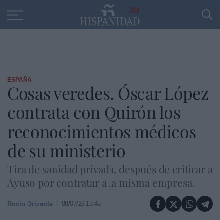
Educación
Entrevistas
PP
SANTANDER
R
30
ESPAÑA
Cosas veredes. Óscar López
contrata con Quirón los
reconocimientos médicos
de su ministerio
Tira de sanidad privada, después de criticar a
Ayuso por contratar a la misma empresa.
08/07/26 15:45
Rocío Orizaola