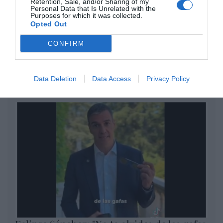
Retention, Sale, and/or Sharing of my
un nuevo récord
Personal Data that Is Unrelated with the
Purposes for which it was collected.
Eulogio López
Opted Out
Ceuta. Nuestra Señora de África:
CONFIRM
convertir al musulmán
Eulogio López
Data Deletion
Data Access
Privacy Policy
Argumentos