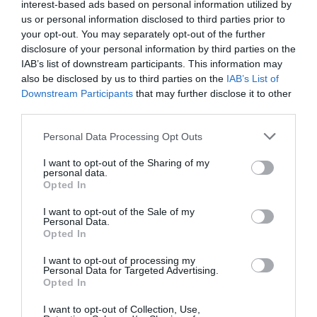
Enormes minucias
interest-based ads based on personal information utilized by
us or personal information disclosed to third parties prior to
por Eulogio López
your opt-out. You may separately opt-out of the further
disclosure of your personal information by third parties on the
IAB’s list of downstream participants. This information may
also be disclosed by us to third parties on the
IAB’s List of
Downstream Participants
that may further disclose it to other
third parties.
Personal Data Processing Opt Outs
I want to opt-out of the Sharing of my
personal data.
Opted In
Isabel Pantoja pierde dos pleitos con
I want to opt-out of the Sale of my
Personal Data.
Hacienda por 700.000 euros... suma y
Opted In
sigue
I want to opt-out of processing my
Eulogio López
Personal Data for Targeted Advertising.
Opted In
El IBEX 35 cerró la sesión del
I want to opt-out of Collection, Use,
miércoles en los 20.057 puntos,