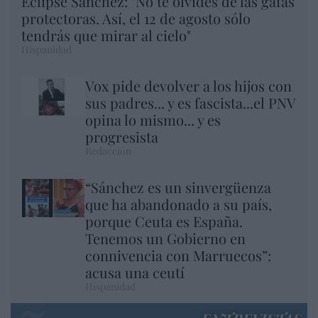
Eclipse Sánchez: "No te olvides de las gafas
protectoras. Así, el 12 de agosto sólo
tendrás que mirar al cielo"
Hispanidad
Vox pide devolver a los hijos con
sus padres... y es fascista...el PNV
opina lo mismo... y es
progresista
Redacción
“Sánchez es un sinvergüenza
que ha abandonado a su país,
porque Ceuta es España.
Tenemos un Gobierno en
connivencia con Marruecos”:
acusa una ceutí
Hispanidad