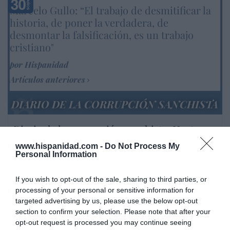
Marcelo Gullo: “El trabajo de desmitificar la
historia, de poner la verdadera, de
desmontar la falsificación, es un trabajo
cristiano"
por Hispanidad
Artículos anteriores
DIARIO DE LA CORRUPCIÓN SANCHISTA
Diario de la corrupción sanchista. Hazte
Oír se manifiesta delante de La Mareta:
www.hispanidad.com -
Do Not Process My
“Pedro Sánchez es un criminal”
Personal Information
por Redacción
If you wish to opt-out of the sale, sharing to third parties, or
Artículos anteriores
processing of your personal or sensitive information for
targeted advertising by us, please use the below opt-out
Opinión
section to confirm your selection. Please note that after your
opt-out request is processed you may continue seeing