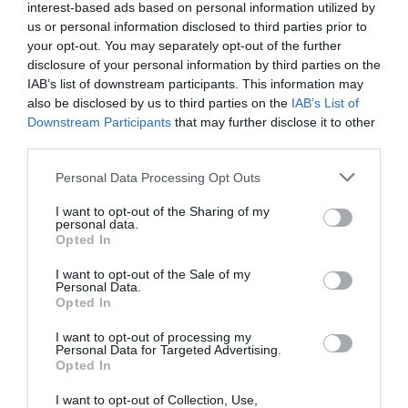
Artículos anteriores
interest-based ads based on personal information utilized by
us or personal information disclosed to third parties prior to
Opinión
your opt-out. You may separately opt-out of the further
disclosure of your personal information by third parties on the
Enormes minucias
IAB’s list of downstream participants. This information may
also be disclosed by us to third parties on the
IAB’s List of
por Eulogio López
Downstream Participants
that may further disclose it to other
third parties.
Personal Data Processing Opt Outs
I want to opt-out of the Sharing of my
personal data.
Opted In
I want to opt-out of the Sale of my
Personal Data.
Opted In
I want to opt-out of processing my
Personal Data for Targeted Advertising.
Nokia, Ericsson... Huawei: lo que importan
Opted In
son las patentes
Eulogio López
I want to opt-out of Collection, Use,