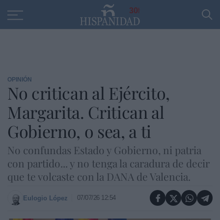
Educación
Entrevistas
PP
SANTANDER
R
30
OPINIÓN
No critican al Ejército,
Margarita. Critican al
Gobierno, o sea, a ti
No confundas Estado y Gobierno, ni patria
con partido... y no tenga la caradura de decir
que te volcaste con la DANA de Valencia.
07/07/26 12:54
Eulogio López