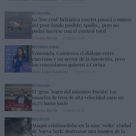
ECONOMÍA
La ‘low cost’ británica easyJet pasará a manos
del peor fondo posible: Apollo... pero no
podrá hacerse con el control total
Cristina Martín
07/08/26 14:09
INTERNACIONAL
Venezuela. Comienza el diálogo entre
chavismo y un sector de la oposición, pero
los venezolanos quieren a Corina
José Ángel Gutiérrez
07/08/26 11:46
ECONOMÍA
El ‘gran’ logro del ministro Puente: los
usuarios de tren de alta velocidad caen un
15,5% hasta junio
Cristina Martín
07/08/26 12:37
SOCIEDAD
Ataque cristianófobo en la muy ‘woke’ ciudad
de Nueva York: destrozan una imagen de la