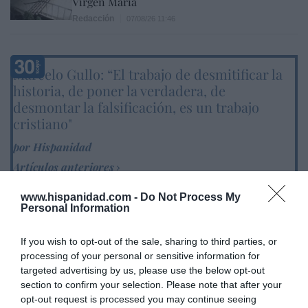
Virgen María
Redacción
07/08/26 11:46
Marcelo Gullo: “El trabajo de desmitificar la
historia, de poner la verdadera, de
desmontar la falsificación, es un trabajo
cristiano"
por Hispanidad
Artículos anteriores
DIARIO DE LA CORRUPCIÓN SANCHISTA
www.hispanidad.com -
Do Not Process My
Personal Information
Diario de la corrupción sanchista. Hazte
If you wish to opt-out of the sale, sharing to third parties, or
Oír se manifiesta delante de La Mareta:
processing of your personal or sensitive information for
“Pedro Sánchez es un criminal”
targeted advertising by us, please use the below opt-out
section to confirm your selection. Please note that after your
por Redacción
opt-out request is processed you may continue seeing