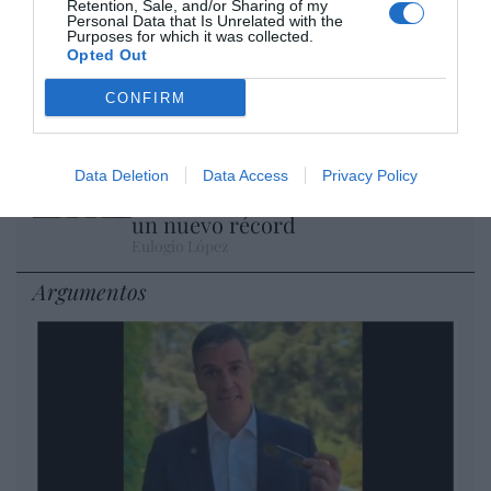
Retention, Sale, and/or Sharing of my
Personal Data that Is Unrelated with the
Isabel Pantoja pierde dos pleitos
Purposes for which it was collected.
Opted Out
con Hacienda por 700.000
euros... suma y sigue
CONFIRM
Eulogio López
El IBEX 35 cerró la sesión del
Data Deletion
Data Access
Privacy Policy
miércoles en los 20.057 puntos,
un nuevo récord
Eulogio López
Argumentos