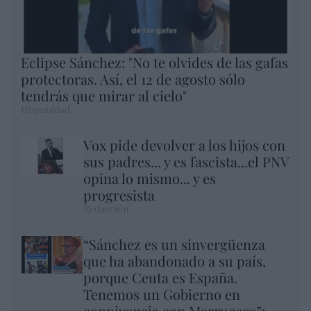
Eclipse Sánchez: "No te olvides de las gafas
protectoras. Así, el 12 de agosto sólo
tendrás que mirar al cielo"
Hispanidad
Vox pide devolver a los hijos con
sus padres... y es fascista...el PNV
opina lo mismo... y es
progresista
Redacción
“Sánchez es un sinvergüenza
que ha abandonado a su país,
porque Ceuta es España.
Tenemos un Gobierno en
connivencia con Marruecos”: