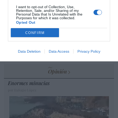
DIARIO DE LA CORRUPCIÓN SANCHISTA
I want to opt-out of Collection, Use,
Retention, Sale, and/or Sharing of my
Personal Data that Is Unrelated with the
Diario de la corrupción sanchista. La jeta de
Purposes for which it was collected.
Zapatero: pide al juez que limite las
Opted Out
investigaciones de la UDEF sobre sus
CONFIRM
cuentas, cuando en España el secreto
bancario es mínimo
por Redacción
Data Deletion
Data Access
Privacy Policy
Artículos anteriores
Opinión
Enormes minucias
por Eulogio López