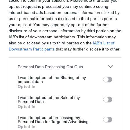
section to confirm your selection. Please note that after your
ESPAÑA
opt-out request is processed you may continue seeing
La Audiencia Nacional pide a la Guardia Civil
interest-based ads based on personal information utilized by
que le informe sobre si fue avisada de la
us or personal information disclosed to third parties prior to
invasión de Ceuta
your opt-out. You may separately opt-out of the further
Redacción
05/08/26 15:25
disclosure of your personal information by third parties on the
ECONOMÍA
IAB’s list of downstream participants. This information may
Gamesa vuelve a números negros por
also be disclosed by us to third parties on the
IAB’s List of
primera vez desde 2022
Downstream Participants
that may further disclose it to other
Cristina Martín
05/08/26 14:08
third parties.
Personal Data Processing Opt Outs
I want to opt-out of the Sharing of my
Marcelo Gullo: “El trabajo de desmitificar la
personal data.
historia, de poner la verdadera, de
Opted In
desmontar la falsificación, es un trabajo
I want to opt-out of the Sale of my
cristiano"
Personal Data.
Opted In
por Hispanidad
I want to opt-out of processing my
Artículos anteriores
Personal Data for Targeted Advertising.
Opted In