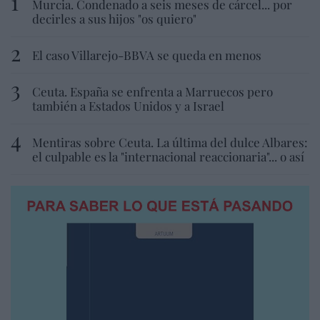
Murcia. Condenado a seis meses de cárcel... por
decirles a sus hijos "os quiero"
El caso Villarejo-BBVA se queda en menos
Ceuta. España se enfrenta a Marruecos pero
también a Estados Unidos y a Israel
Mentiras sobre Ceuta. La última del dulce Albares:
el culpable es la "internacional reaccionaria"... o así