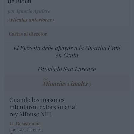
de Biden
por Ignacio Aguirre
Artículos anteriores
Cartas al director
El Ejército debe apoyar a la Guardia Civil
en Ceuta
Olvidado San Lorenzo
Minucias visuales
Cuando los masones
intentaron extorsionar al
rey Alfonso XIII
La Resistencia
por Javier Paredes