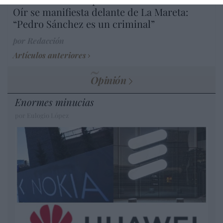
Oír se manifiesta delante de La Mareta:
“Pedro Sánchez es un criminal”
por Redacción
Artículos anteriores
Opinión
Enormes minucias
por Eulogio López