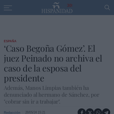
Educación
Entrevistas
PP
SANTANDER
R
30
ESPAÑA
‘Caso Begoña Gómez’. El
juez Peinado no archiva el
caso de la esposa del
presidente
Además, Manos Limpias también ha
denunciado al hermano de Sánchez, por
"cobrar sin ir a trabajar".
28/05/24 15:21
Redacción