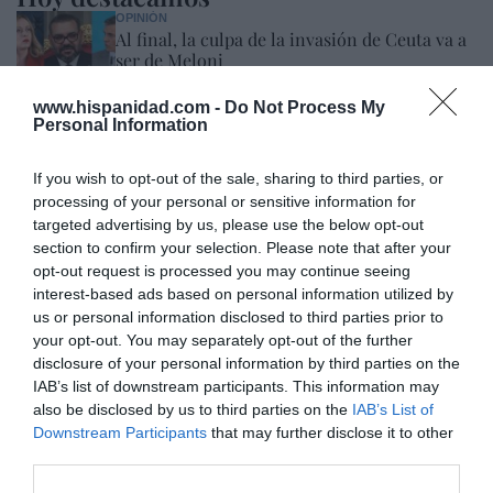
OPINIÓN
Al final, la culpa de la invasión de Ceuta va a
ser de Meloni
Pablo Ferrer
10/08/26 12:35
www.hispanidad.com -
Do Not Process My
Personal Information
OPINIÓN
Pedro ya no cuida los detalles
If you wish to opt-out of the sale, sharing to third parties, or
Hispanidad
processing of your personal or sensitive information for
10/08/26 13:02
targeted advertising by us, please use the below opt-out
section to confirm your selection. Please note that after your
INTERNACIONAL
opt-out request is processed you may continue seeing
Colombia. De la Espriella da un ultimátum a
interest-based ads based on personal information utilized by
los grupos terroristas: "Tienen dos caminos:
us or personal information disclosed to third parties prior to
someterse al imperio de la ley o enfrentar la
your opt-out. You may separately opt-out of the further
fuerza decidida del Estado"
disclosure of your personal information by third parties on the
Redacción
10/08/26 12:00
IAB’s list of downstream participants. This information may
also be disclosed by us to third parties on the
IAB’s List of
ESPAÑA
Downstream Participants
that may further disclose it to other
Encuestas. El PSOE aguanta por encima de
third parties.
los 100 escaños a pesar de la invasión de
Ceuta