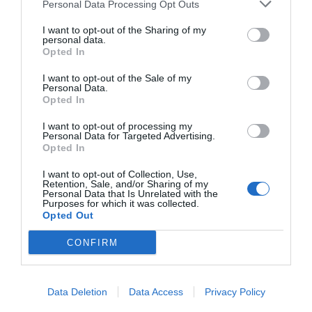
Personal Data Processing Opt Outs
José Ángel Gutiérrez
10/08/26 11:02
I want to opt-out of the Sharing of my
ESPAÑA
personal data.
Los ceutíes piden a los españoles que les
Opted In
ayudemos, mientras el presidente del
Gobierno tuitea desde La Mareta
I want to opt-out of the Sale of my
Personal Data.
Eulogio López
10/08/26 08:35
Opted In
I want to opt-out of processing my
Personal Data for Targeted Advertising.
Marcelo Gullo: “El trabajo de desmitificar la
Opted In
historia, de poner la verdadera, de
I want to opt-out of Collection, Use,
desmontar la falsificación, es un trabajo
Retention, Sale, and/or Sharing of my
Personal Data that Is Unrelated with the
cristiano"
Purposes for which it was collected.
Opted Out
por Hispanidad
Artículos anteriores
CONFIRM
DIARIO DE LA CORRUPCIÓN SANCHISTA
Data Deletion
Data Access
Privacy Policy
Diario de la corrupción sanchista. Hazte