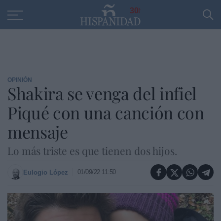
Educación
Entrevistas
PP
SANTANDER
R
30
OPINIÓN
Shakira se venga del infiel
Piqué con una canción con
mensaje
Lo más triste es que tienen dos hijos.
01/09/22 11:50
Eulogio López