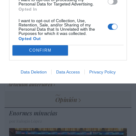
Personal Data for Targeted Advertising.
por Hispanidad
Opted In
Artículos anteriores
I want to opt-out of Collection, Use,
Retention, Sale, and/or Sharing of my
DIARIO DE LA CORRUPCIÓN SANCHISTA
Personal Data that Is Unrelated with the
Purposes for which it was collected.
Opted Out
Diario de la corrupción sanchista. La
Audiencia Nacional prorroga seis meses la
CONFIRM
investigación del caso Koldo, ante el
ingente material incautado por la UCO
Data Deletion
Data Access
Privacy Policy
por Redacción
Artículos anteriores
Opinión
Enormes minucias
por Eulogio López