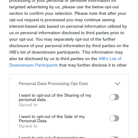
progresista
processing of your personal or sensitive information for
targeted advertising by us, please use the below opt-out
Redacción
06/08/26 17:03
section to confirm your selection. Please note that after your
opt-out request is processed you may continue seeing
ECONOMÍA
interest-based ads based on personal information utilized by
Siemens baja en bolsa, pese a que vuelve a
us or personal information disclosed to third parties prior to
elevar previsiones, tras un trimestre récord
your opt-out. You may separately opt-out of the further
Cristina Martín
06/08/26 15:12
disclosure of your personal information by third parties on the
IAB’s list of downstream participants. This information may
OPINIÓN
also be disclosed by us to third parties on the
IAB’s List of
“Sánchez es un sinvergüenza que ha
Downstream Participants
that may further disclose it to other
abandonado a su país, porque Ceuta es
third parties.
España. Tenemos un Gobierno en
connivencia con Marruecos”: acusa una ceutí
Personal Data Processing Opt Outs
Hispanidad
06/08/26 11:30
I want to opt-out of the Sharing of my
personal data.
Opted In
Marcelo Gullo: “El trabajo de desmitificar la
historia, de poner la verdadera, de
I want to opt-out of the Sale of my
Personal Data.
desmontar la falsificación, es un trabajo
Opted In
cristiano"
I want to opt-out of processing my