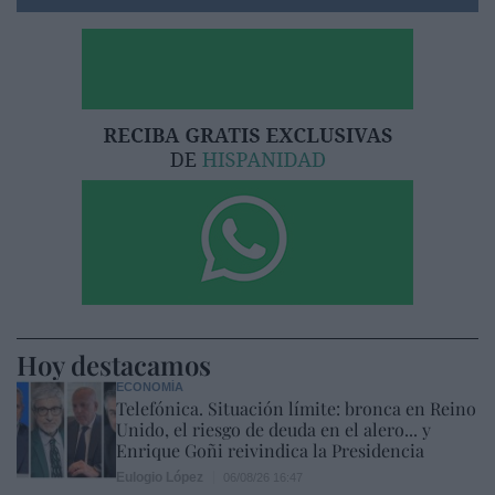
Hoy destacamos
ECONOMÍA
Telefónica. Situación límite: bronca en Reino
Unido, el riesgo de deuda en el alero... y
Enrique Goñi reivindica la Presidencia
Eulogio López
06/08/26 16:47