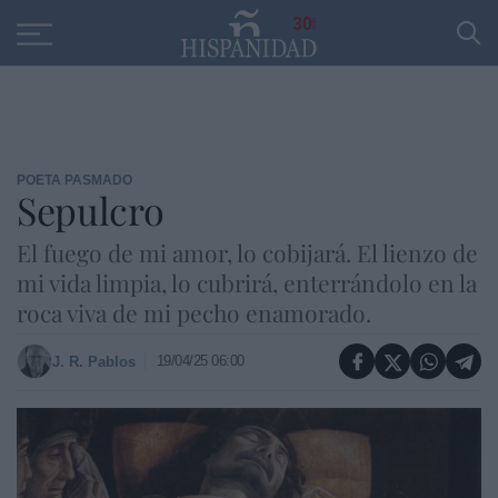
Educación
Entrevistas
PP
SANTANDER
R
30
POETA PASMADO
Sepulcro
El fuego de mi amor, lo cobijará. El lienzo de
mi vida limpia, lo cubrirá, enterrándolo en la
roca viva de mi pecho enamorado.
19/04/25 06:00
J. R. Pablos