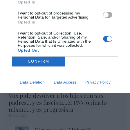
Opted In
Eulogio López
I want to opt-out of processing my
Argumentos
Personal Data for Targeted Advertising.
Opted In
I want to opt-out of Collection, Use,
Retention, Sale, and/or Sharing of my
Personal Data that Is Unrelated with the
Purposes for which it was collected.
Opted Out
CONFIRM
Data Deletion
Data Access
Privacy Policy
Vox pide devolver a los hijos con sus
padres... y es fascista...el PNV opina lo
mismo... y es progresista
Redacción
El regalo de 'Mojamé'