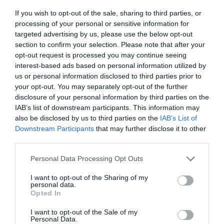
If you wish to opt-out of the sale, sharing to third parties, or
processing of your personal or sensitive information for
targeted advertising by us, please use the below opt-out
section to confirm your selection. Please note that after your
opt-out request is processed you may continue seeing
interest-based ads based on personal information utilized by
us or personal information disclosed to third parties prior to
your opt-out. You may separately opt-out of the further
disclosure of your personal information by third parties on the
IAB’s list of downstream participants. This information may
El IBEX 35 cerró la sesión del miércoles en
also be disclosed by us to third parties on the
IAB’s List of
los 20.057 puntos, un nuevo récord
Downstream Participants
that may further disclose it to other
Eulogio López
third parties.
Personal Data Processing Opt Outs
Ceuta. Nuestra Señora de África:
convertir al musulmán
I want to opt-out of the Sharing of my
Eulogio López
personal data.
Opted In
No perdamos el norte: la
I want to opt-out of the Sale of my
Personal Data.
emigración es mala