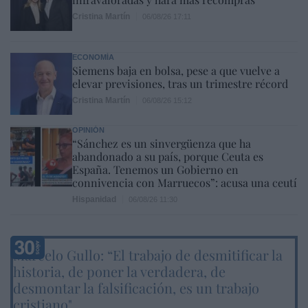
Cristina Martín
06/08/26 17:11
ECONOMÍA
Siemens baja en bolsa, pese a que vuelve a
elevar previsiones, tras un trimestre récord
Cristina Martín
06/08/26 15:12
OPINIÓN
“Sánchez es un sinvergüenza que ha
abandonado a su país, porque Ceuta es
España. Tenemos un Gobierno en
connivencia con Marruecos”: acusa una ceutí
Hispanidad
06/08/26 11:30
Marcelo Gullo: “El trabajo de desmitificar la
historia, de poner la verdadera, de
desmontar la falsificación, es un trabajo
cristiano"