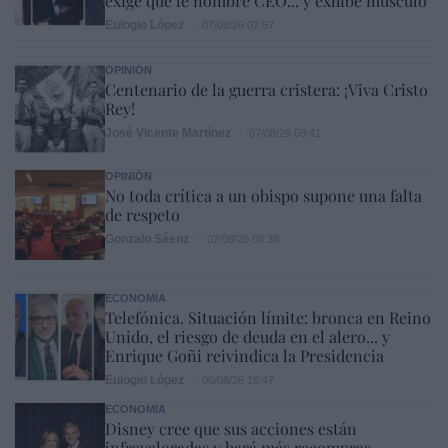
exige que le nombre CEO... y exhibe músculo
Eulogio López
07/08/26 07:57
OPINIÓN
Centenario de la guerra cristera: ¡Viva Cristo
Rey!
José Vicente Martínez
07/08/26 08:41
OPINIÓN
No toda crítica a un obispo supone una falta
de respeto
Gonzalo Sáenz
07/08/26 08:38
ECONOMÍA
Telefónica. Situación límite: bronca en Reino
Unido, el riesgo de deuda en el alero... y
Enrique Goñi reivindica la Presidencia
Eulogio López
06/08/26 16:47
ECONOMÍA
Disney cree que sus acciones están
infravaloradas y hará más recompras