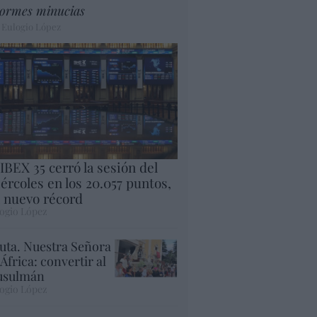
ormes minucias
 Eulogio López
 IBEX 35 cerró la sesión del
ércoles en los 20.057 puntos,
 nuevo récord
ogio López
uta. Nuestra Señora
 África: convertir al
sulmán
ogio López