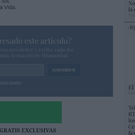
 sol,
No
a Vida.
la
Eul
Ar
resado este artículo?
tro newsletter y recibe cada dia
o más destacado de Hispanidad
iones legales
El
His
Te
RT
lo
Ce
li