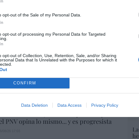
In
EEU
ter
def
o opt-out of the Sale of my Personal Data.
íaz, el penúltimo fiasco del Gobierno
In
escaso en reputación e influencia
por 
onal: se conforma con ser la número dos
Artí
to opt-out of processing my Personal Data for Targeted
ing.
In
Car
06/08/26 12:41
o opt-out of Collection, Use, Retention, Sale, and/or Sharing
ersonal Data that Is Unrelated with the Purposes for which it
lected.
L
Out
 De la Espriella toma posesión como
e, entre amenazas terroristas del ELN y el
CONFIRM
de la Izquierda
iérrez
06/08/26 12:35
Data Deletion
Data Access
Privacy Policy
evolver a los hijos con sus padres... y es
.el PNV opina lo mismo... y es progresista
La
6/08/26 17:03
he