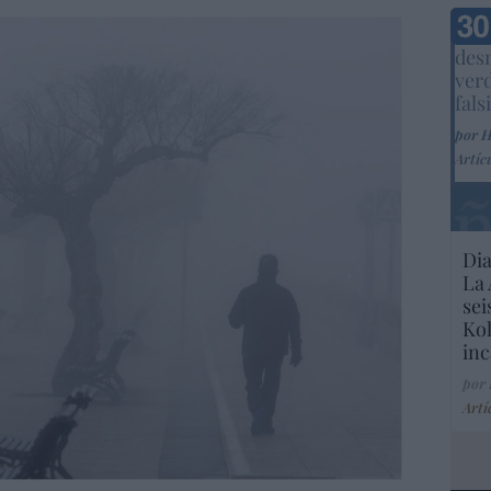
Marc
desm
ver
fals
por 
Artíc
Dia
La 
sei
Kol
inc
por
Artí