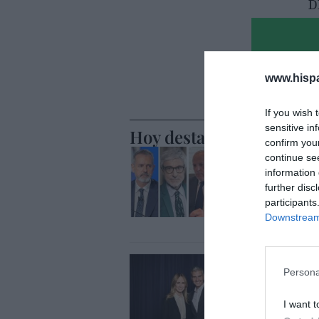
www.hisp
If you wish 
sensitive in
Hoy destacamos
confirm you
ECONOMÍA
continue se
Telefónic
information 
Unido, el
further disc
Goñi reiv
participants
Downstream 
Eulogio López
ECONOMÍA
Persona
Disney cr
y hará m
I want t
Cristina Martín