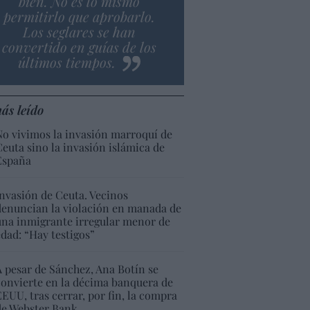
bien. No es lo mismo
permitirlo que aprobarlo.
Los seglares se han
convertido en guías de los
últimos tiempos.
ás leído
No vivimos la invasión marroquí de
Ceuta sino la invasión islámica de
España
Invasión de Ceuta. Vecinos
denuncian la violación en manada de
una inmigrante irregular menor de
edad: “Hay testigos”
A pesar de Sánchez, Ana Botín se
convierte en la décima banquera de
EEUU, tras cerrar, por fin, la compra
de Webster Bank