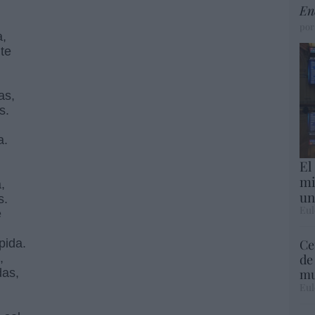
En
por
a,
te
as,
s.
a.
El
mi
,
un
s.
Eul
e
Ce
pida.
de
,
mu
das,
Eul