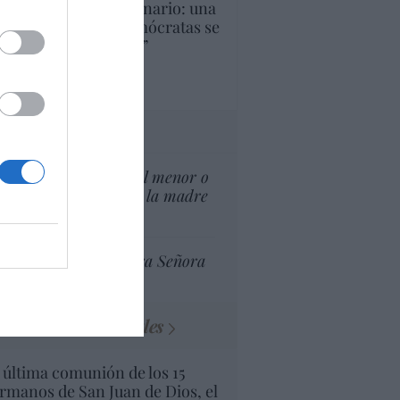
U. Inquietante escenario: una
cera parte de los demócratas se
ine como “socialista”
Ignacio Aguirre
culos anteriores
tas al director
¿El Superior interés el menor o
el superior interés de la madre
del menor?
Ceuta celebra Nuestra Señora
de África
Minucias visuales
 última comunión de los 15
rmanos de San Juan de Dios, el