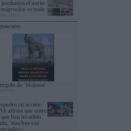
 perdamos el norte:
 emigración es mala
ogio López
gumentos
 regalo de 'Mojamé'
panidad
lepedro en acción:
VE afirma que entre
s que han invadido
uta, "muchos son
cenciados y