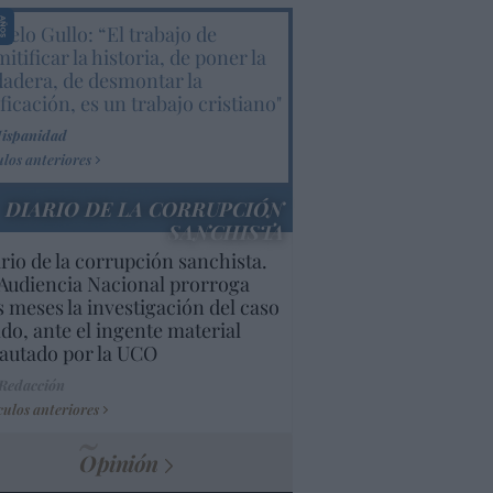
elo Gullo: “El trabajo de
itificar la historia, de poner la
dadera, de desmontar la
ificación, es un trabajo cristiano"
Hispanidad
ulos anteriores
DIARIO DE LA CORRUPCIÓN
SANCHISTA
rio de la corrupción sanchista.
Audiencia Nacional prorroga
s meses la investigación del caso
do, ante el ingente material
autado por la UCO
 Redacción
culos anteriores
Opinión