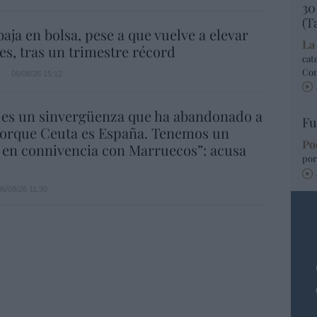
30
(T
aja en bolsa, pese a que vuelve a elevar
La
es, tras un trimestre récord
cat
Co
06/08/26 15:12
 es un sinvergüenza que ha abandonado a
Fu
porque Ceuta es España. Tenemos un
Po
 en connivencia con Marruecos”: acusa
por
06/08/26 11:30