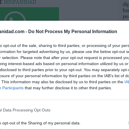
di
hu
po
His
anidad.com -
Do Not Process My Personal Information
Cu
tu
to opt-out of the sale, sharing to third parties, or processing of your per
Red
formation for targeted advertising by us, please use the below opt-out s
r selection. Please note that after your opt-out request is processed y
eing interest-based ads based on personal information utilized by us or
a. Situación límite: bronca en Reino
disclosed to third parties prior to your opt-out. You may separately opt-
“E
 riesgo de deuda en el alero... y Enrique
losure of your personal information by third parties on the IAB’s list of
pon
indica la Presidencia
. This information may also be disclosed by us to third parties on the
IA
pr
Participants
that may further disclose it to other third parties.
ame
06/08/26 16:47
por 
Artí
l Data Processing Opt Outs
ee que sus acciones están infravaloradas
ás recompras
o opt-out of the Sharing of my personal data.
06/08/26 17:11