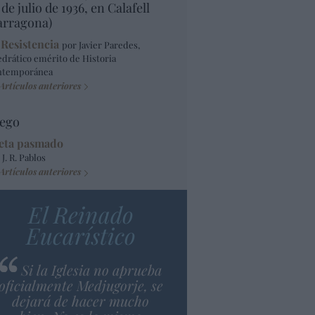
 de julio de 1936, en Calafell
arragona)
 Resistencia
por Javier Paredes,
edrático emérito de Historia
ntemporánea
Artículos anteriores
ego
eta pasmado
 J. R. Pablos
Artículos anteriores
El Reinado
Eucarístico
Si la Iglesia no aprueba
oficialmente Medjugorje, se
dejará de hacer mucho