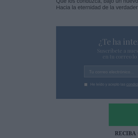
Que los conduzca, bajo un nuevo
Hacia la eternidad de la verdader
¿Te ha inte
Suscríbete a nues
en tu correo l
Tu correo electrónico...
He leído y acepto las
condic