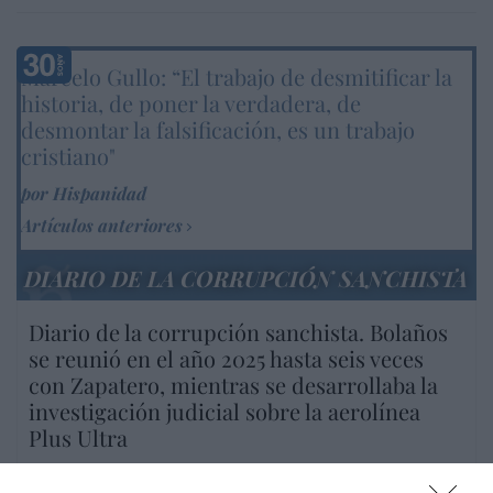
Marcelo Gullo: “El trabajo de desmitificar la
historia, de poner la verdadera, de
desmontar la falsificación, es un trabajo
cristiano"
por Hispanidad
Artículos anteriores
DIARIO DE LA CORRUPCIÓN SANCHISTA
Diario de la corrupción sanchista. Bolaños
se reunió en el año 2025 hasta seis veces
con Zapatero, mientras se desarrollaba la
investigación judicial sobre la aerolínea
Plus Ultra
por Redacción