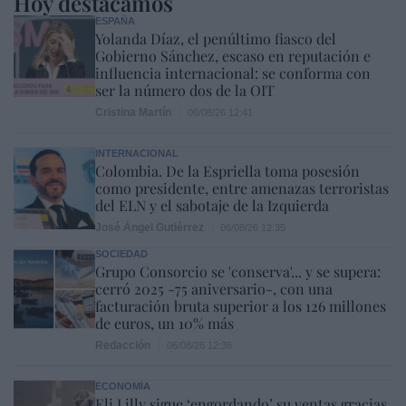
Hoy destacamos
ESPAÑA
Yolanda Díaz, el penúltimo fiasco del
Gobierno Sánchez, escaso en reputación e
influencia internacional: se conforma con
ser la número dos de la OIT
Cristina Martín
06/08/26 12:41
INTERNACIONAL
Colombia. De la Espriella toma posesión
como presidente, entre amenazas terroristas
del ELN y el sabotaje de la Izquierda
José Ángel Gutiérrez
06/08/26 12:35
SOCIEDAD
Grupo Consorcio se 'conserva'... y se supera:
cerró 2025 -75 aniversario-, con una
facturación bruta superior a los 126 millones
de euros, un 10% más
Redacción
06/08/26 12:36
ECONOMÍA
Eli Lilly sigue ‘engordando’ su ventas gracias