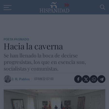
Educación
Entrevistas
PP
SANTANDER
R
30
POETA PASMADO
Hacia la caverna
Se han llenado la boca de decirse
progresistas, los que en esencia son,
socialistas y comunistas.
07/08/22 07:00
J. R. Pablos