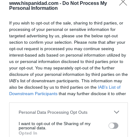
Artículos anteriores
www.hispanidad.com -
Do Not Process My
Personal Information
Opinión
If you wish to opt-out of the sale, sharing to third parties, or
processing of your personal or sensitive information for
Enormes minucias
targeted advertising by us, please use the below opt-out
por Eulogio López
section to confirm your selection. Please note that after your
opt-out request is processed you may continue seeing
interest-based ads based on personal information utilized by
us or personal information disclosed to third parties prior to
your opt-out. You may separately opt-out of the further
disclosure of your personal information by third parties on the
IAB’s list of downstream participants. This information may
also be disclosed by us to third parties on the
IAB’s List of
Downstream Participants
that may further disclose it to other
third parties.
Personal Data Processing Opt Outs
El IBEX 35 cerró la sesión del miércoles en
I want to opt-out of the Sharing of my
personal data.
los 20.057 puntos, un nuevo récord
Opted In
Eulogio López