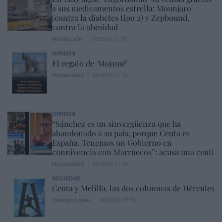
a sus medicamentos estrella: Mounjaro
(contra la diabetes tipo 2) y Zepbound,
contra la obesidad
Redacción
06/08/26 11:28
OPINIÓN
El regalo de 'Mojamé'
Hispanidad
06/08/26 11:16
OPINIÓN
“Sánchez es un sinvergüenza que ha
abandonado a su país, porque Ceuta es
España. Tenemos un Gobierno en
connivencia con Marruecos”: acusa una ceutí
Hispanidad
06/08/26 11:30
SOCIEDAD
Ceuta y Melilla, las dos columnas de Hércules
Eulogio López
06/08/26 07:58