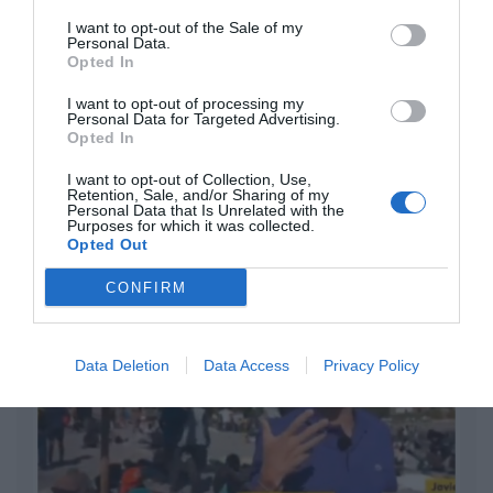
I want to opt-out of the Sale of my
Personal Data.
Ceuta. Nuestra Señora de África:
Opted In
convertir al musulmán
Eulogio López
I want to opt-out of processing my
Personal Data for Targeted Advertising.
Opted In
No perdamos el norte: la
emigración es mala
I want to opt-out of Collection, Use,
Retention, Sale, and/or Sharing of my
Eulogio López
Personal Data that Is Unrelated with the
Purposes for which it was collected.
Opted Out
Argumentos
CONFIRM
Data Deletion
Data Access
Privacy Policy