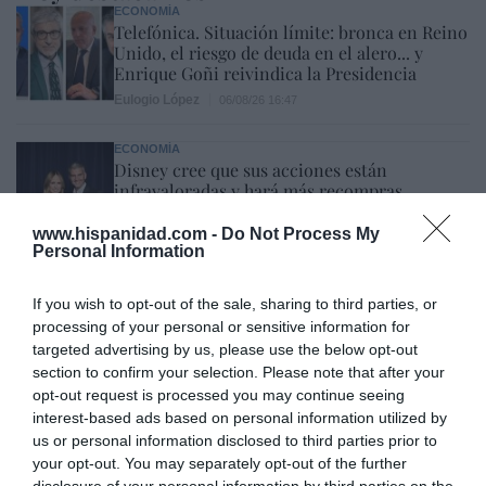
ECONOMÍA
Telefónica. Situación límite: bronca en Reino
Unido, el riesgo de deuda en el alero... y
Enrique Goñi reivindica la Presidencia
Eulogio López
06/08/26 16:47
ECONOMÍA
Disney cree que sus acciones están
infravaloradas y hará más recompras
Cristina Martín
06/08/26 17:11
www.hispanidad.com -
Do Not Process My
Personal Information
ESPAÑA
Yolanda Díaz, el penúltimo fiasco del
Gobierno Sánchez, escaso en reputación e
If you wish to opt-out of the sale, sharing to third parties, or
influencia internacional: se conforma con
processing of your personal or sensitive information for
ser la número dos de la OIT
targeted advertising by us, please use the below opt-out
section to confirm your selection. Please note that after your
Cristina Martín
06/08/26 12:41
opt-out request is processed you may continue seeing
interest-based ads based on personal information utilized by
INTERNACIONAL
us or personal information disclosed to third parties prior to
Colombia. De la Espriella toma posesión
como presidente, entre amenazas terroristas
your opt-out. You may separately opt-out of the further
del ELN y el sabotaje de la Izquierda
disclosure of your personal information by third parties on the