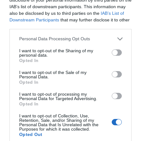
IAB’s list of downstream participants. This information may
José Ángel Gutiérrez
06/08/26 12:35
also be disclosed by us to third parties on the
IAB’s List of
OPINIÓN
Downstream Participants
that may further disclose it to other
Vox pide devolver a los hijos con sus padres...
third parties.
y es fascista...el PNV opina lo mismo... y es
progresista
Personal Data Processing Opt Outs
Redacción
06/08/26 17:03
I want to opt-out of the Sharing of my
personal data.
ECONOMÍA
Opted In
Siemens baja en bolsa, pese a que vuelve a
elevar previsiones, tras un trimestre récord
I want to opt-out of the Sale of my
Cristina Martín
Personal Data.
06/08/26 15:12
Opted In
OPINIÓN
I want to opt-out of processing my
“Sánchez es un sinvergüenza que ha
Personal Data for Targeted Advertising.
abandonado a su país, porque Ceuta es
Opted In
España. Tenemos un Gobierno en
connivencia con Marruecos”: acusa una ceutí
I want to opt-out of Collection, Use,
Retention, Sale, and/or Sharing of my
Hispanidad
06/08/26 11:30
Personal Data that Is Unrelated with the
Purposes for which it was collected.
Opted Out