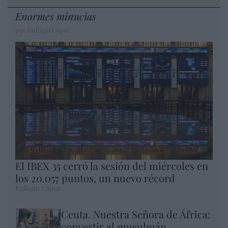
Enormes minucias
por Eulogio López
El IBEX 35 cerró la sesión del miércoles en
los 20.057 puntos, un nuevo récord
Eulogio López
Ceuta. Nuestra Señora de África:
convertir al musulmán