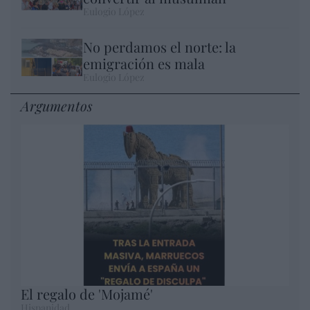
Eulogio López
No perdamos el norte: la
emigración es mala
Eulogio López
Argumentos
El regalo de 'Mojamé'
Hispanidad