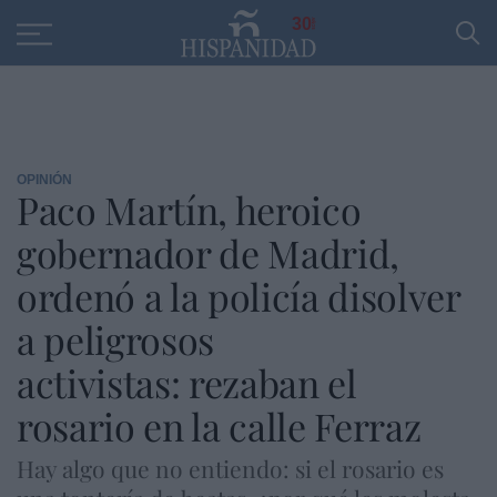
Educación
Entrevistas
PP
SANTANDER
R
30
OPINIÓN
Paco Martín, heroico
gobernador de Madrid,
ordenó a la policía disolver
a peligrosos
activistas: rezaban el
rosario en la calle Ferraz
Hay algo que no entiendo: si el rosario es