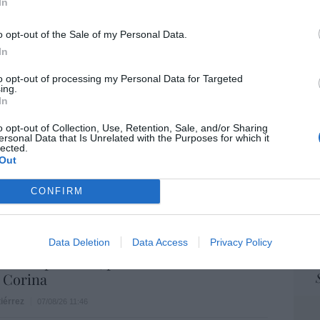
In
ame
07/08/26 15:07
por 
o opt-out of the Sale of my Personal Data.
Artí
ros. Discovery’ asume ya 600 millones en
In
 su fusión con Paramount
to opt-out of processing my Personal Data for Targeted
ing.
07/08/26 15:10
In
EEU
ter
o opt-out of Collection, Use, Retention, Sale, and/or Sharing
def
ersonal Data that Is Unrelated with the Purposes for which it
ost’ británica easyJet pasará a manos del
lected.
por 
Out
o posible: Apollo... pero no podrá hacerse
Artí
trol total
CONFIRM
Car
07/08/26 14:09
L
. Comienza el diálogo entre chavismo y
Data Deletion
Data Access
Privacy Policy
 de la oposición, pero los venezolanos
 Corina
iérrez
07/08/26 11:46