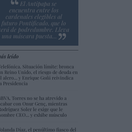
El Antipapa se
encuentra entre los
cardenales elegibles al
futuro Pontificado, que lo
será de podredumbre. Lleva
una máscara puesta…
ás leído
Telefónica. Situación límite: bronca
en Reino Unido, el riesgo de deuda en
el alero... y Enrique Goñi reivindica
la Presidencia
BBVA. Torres no se ha atrevido a
acabar con Onur Genç, mientras
Rodríguez Soler le exige que le
nombre CEO... y exhibe músculo
Yolanda Díaz, el penúltimo fiasco del