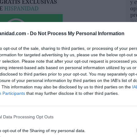
y 
op
pr
Red
anidad.com -
Do Not Process My Personal Information
“S
si
ab
to opt-out of the sale, sharing to third parties, or processing of your per
po
formation for targeted advertising by us, please use the below opt-out s
Es
r selection. Please note that after your opt-out request is processed y
Go
eing interest-based ads based on personal information utilized by us or
co
disclosed to third parties prior to your opt-out. You may separately opt-
io imposible de los Entrecanales: deuda al
Ma
losure of your personal information by third parties on the IAB’s list of
zación a la baja y reputación en
ce
. This information may also be disclosed by us to third parties on the
IA
His
ho
Participants
that may further disclose it to other third parties.
07/08/26 15:51
l Data Processing Opt Outs
“E
spasat se hace con un proyecto IRIS-2 de
pon
o opt-out of the Sharing of my personal data.
lones de euros
pr