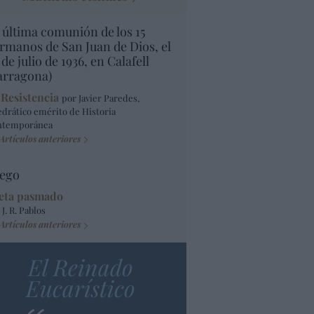
 última comunión de los 15
rmanos de San Juan de Dios, el
 de julio de 1936, en Calafell
arragona)
 Resistencia
por Javier Paredes,
edrático emérito de Historia
ntemporánea
Artículos anteriores
ego
eta pasmado
 J. R. Pablos
Artículos anteriores
El Reinado
Eucarístico