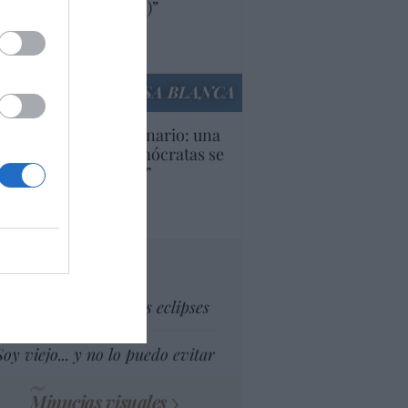
ricanas (y europeas)”
Ana Sánchez Arjona
culos anteriores
LA CASA BLANCA
U. Inquietante escenario: una
cera parte de los demócratas se
ine como “socialista”
Ignacio Aguirre
culos anteriores
tas al director
Dios es el señor de los eclipses
Soy viejo... y no lo puedo evitar
Minucias visuales