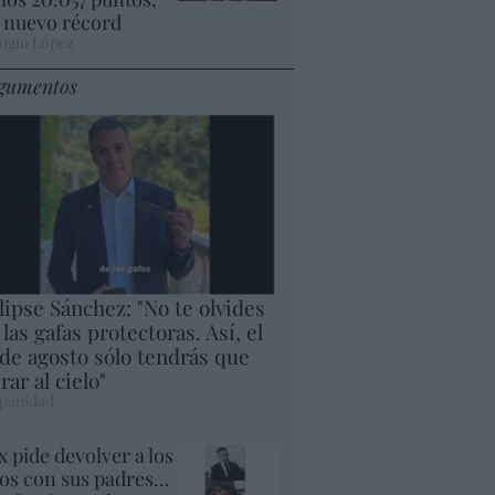
 nuevo récord
ogio López
gumentos
lipse Sánchez: "No te olvides
 las gafas protectoras. Así, el
 de agosto sólo tendrás que
rar al cielo"
panidad
x pide devolver a los
jos con sus padres...