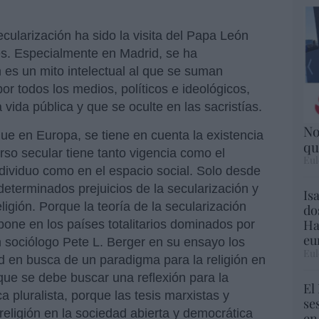
ecularización ha sido la visita del Papa León
es. Especialmente en Madrid, se ha
 es un mito intelectual al que se suman
por todos los medios, políticos e ideológicos,
la vida pública y que se oculte en las sacristías.
No
ue en Europa, se tiene en cuenta la existencia
qu
urso secular tiene tanto vigencia como el
Eul
individuo como en el espacio social. Solo desde
eterminados prejuicios de la secularización y
Is
igión. Porque la teoría de la secularización
do
Ha
mpone en los países totalitarios dominados por
eu
n sociólogo Pete L. Berger en su ensayo los
Eul
 en busca de un paradigma para la religión en
que se debe buscar una reflexión para la
El
a pluralista, porque las tesis marxistas y
se
 religión en la sociedad abierta y democrática
en