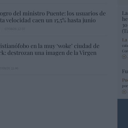
 logro del ministro Puente: los usuarios de
La
he
lta velocidad caen un 15,5% hasta junio
30
07/08/26 12:37
(T
La
istianófobo en la muy ‘woke’ ciudad de
cat
Co
k: destrozan una imagen de la Virgen
7/08/26 11:46
Fu
Po
por