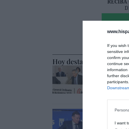
www.hisp
If you wish 
sensitive in
confirm you
Hoy destacamos
continue se
ECONOMÍA
information 
El divorc
further disc
alza, coti
participants
entredic
Downstream 
Cristina Martín
Persona
ECONOMÍA
Indra. Hi
I want t
1.600 mil