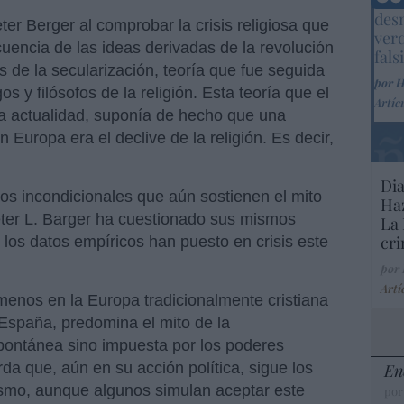
Marc
desm
er Berger al comprobar la crisis religiosa que
ver
ncia de las ideas derivadas de la revolución
fals
 de la secularización, teoría que fue seguida
por 
s y filósofos de la religión. Esta teoría que el
Artíc
a actualidad, suponía de hecho que una
 Europa era el declive de la religión. Es decir,
Dia
os incondicionales que aún sostienen el mito
Haz
eter L. Barger ha cuestionado sus mismos
La 
cri
 los datos empíricos han puesto en crisis este
por
Artí
enos en la Europa tradicionalmente cristiana
España, predomina el mito de la
pontánea sino impuesta por los poderes
rda que, aún en su acción política, sigue los
En
icismo, aunque algunos simulan aceptar este
por