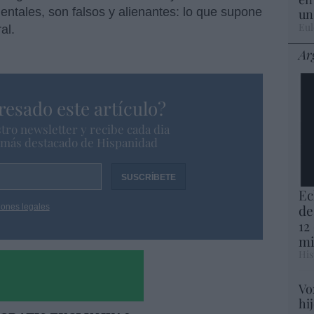
ntales, son falsos y alienantes: lo que supone
un
Eul
al.
Ar
resado este artículo?
tro newsletter y recibe cada dia
o más destacado de Hispanidad
Ec
de
iones legales
12
mi
His
Vo
hi