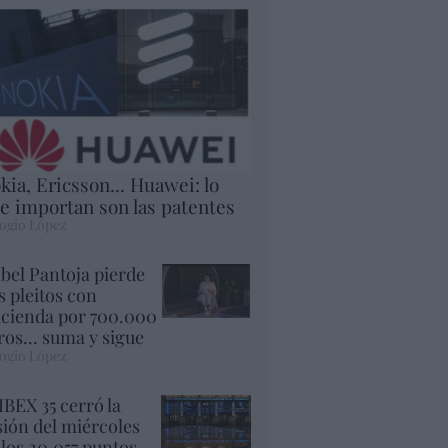
kia, Ericsson... Huawei: lo
e importan son las patentes
ogio López
abel Pantoja pierde
s pleitos con
cienda por 700.000
ros... suma y sigue
ogio López
 IBEX 35 cerró la
sión del miércoles
 los 20.057 puntos,