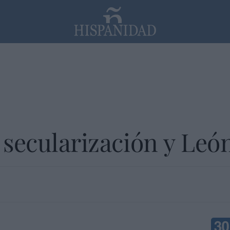
PP
SANTANDER
Religión
a secularización y Leó