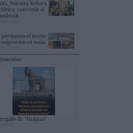
uta. Nuestra Señora
 África: convertir al
sulmán
ogio López
 perdamos el norte:
 emigración es mala
ogio López
gumentos
 regalo de 'Mojamé'
panidad