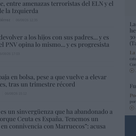
e, entre amenazas terroristas del ELN y el
de la Izquierda
iérrez
06/08/26 12:35
La
he
evolver a los hijos con sus padres... y es
30
(T
.el PNV opina lo mismo... y es progresista
La
6/08/26 17:03
cat
Co
aja en bolsa, pese a que vuelve a elevar
es, tras un trimestre récord
Fu
06/08/26 15:12
Po
por
 es un sinvergüenza que ha abandonado a
porque Ceuta es España. Tenemos un
 en connivencia con Marruecos”: acusa