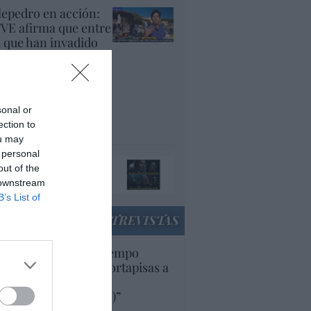
lepedro en acción:
VE afirma que entre
s que han invadido
uta, "muchos son
cenciados y
plomados, que están
yendo de su país
sonal or
r la guerra"
ection to
panidad
ou may
 personal
ando el orco llame a
out of the
 puerta, ábresela
 downstream
acción
B’s List of
ENTREVISTAS
uropa lleva mucho tiempo
iendo aranceles y cortapisas a
oductos y compañías
ricanas (y europeas)”