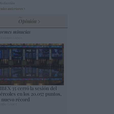
 Redacción
culos anteriores
Opinión
ormes minucias
 Eulogio López
 IBEX 35 cerró la sesión del
ércoles en los 20.057 puntos,
 nuevo récord
ogio López