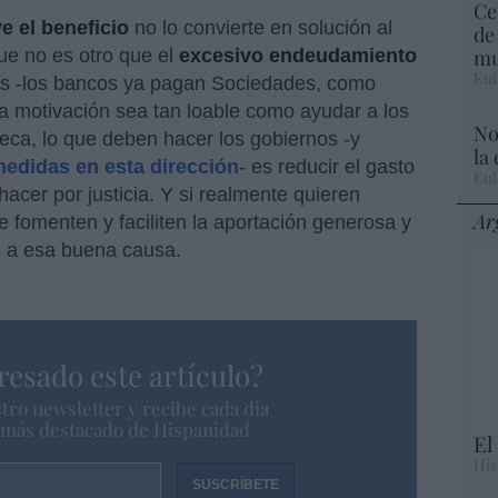
Ce
e el beneficio
no lo convierte en solución al
de
mu
ue no es otro que el
excesivo endeudamiento
Eul
tos -los bancos ya pagan Sociedades, como
a motivación sea tan loable como ayudar a los
No
eca, lo que deben hacer los gobiernos -y
la
edidas en esta dirección
- es reducir el gasto
Eul
acer por justicia. Y si realmente quieren
Ar
 fomenten y faciliten la aportación generosa y
s a esa buena causa.
resado este artículo?
tro newsletter y recibe cada dia
o más destacado de Hispanidad
El
His