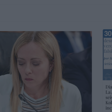
Marc
desm
ver
fals
por 
Artíc
Dia
La 
sei
Kol
inc