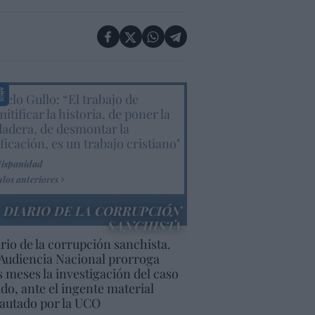
elo Gullo: “El trabajo de
itificar la historia, de poner la
dadera, de desmontar la
ificación, es un trabajo cristiano"
Hispanidad
ulos anteriores
DIARIO DE LA CORRUPCIÓN
SANCHISTA
rio de la corrupción sanchista.
Audiencia Nacional prorroga
s meses la investigación del caso
do, ante el ingente material
autado por la UCO