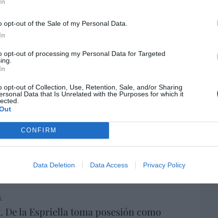
In
por 
 riesgo de deuda en el alero... y Enrique
Artí
indica la Presidencia
o opt-out of the Sale of my Personal Data.
In
06/08/26 16:47
to opt-out of processing my Personal Data for Targeted
EEU
ing.
ter
ee que sus acciones están infravaloradas
In
def
ás recompras
o opt-out of Collection, Use, Retention, Sale, and/or Sharing
por 
ersonal Data that Is Unrelated with the Purposes for which it
06/08/26 17:11
lected.
Artí
Out
íaz, el penúltimo fiasco del Gobierno
Car
CONFIRM
escaso en reputación e influencia
onal: se conforma con ser la número dos
Data Deletion
Data Access
Privacy Policy
06/08/26 12:41
L
 De la Espriella toma posesión como