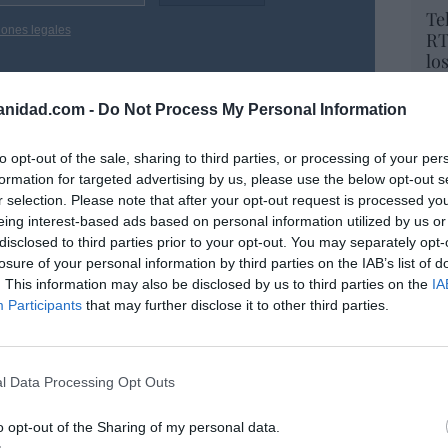
Te
iones legales
RT
lo
Ce
li
anidad.com -
Do Not Process My Personal Information
di
hu
to opt-out of the sale, sharing to third parties, or processing of your per
po
formation for targeted advertising by us, please use the below opt-out s
His
r selection. Please note that after your opt-out request is processed y
eing interest-based ads based on personal information utilized by us or
Cu
disclosed to third parties prior to your opt-out. You may separately opt-
tu
losure of your personal information by third parties on the IAB’s list of
Red
. This information may also be disclosed by us to third parties on the
IA
Participants
that may further disclose it to other third parties.
“E
pon
l Data Processing Opt Outs
pr
ame
o opt-out of the Sharing of my personal data.
a. Situación límite: bronca en Reino