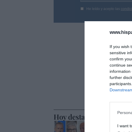
He leído y acepto las
condic
www.hisp
If you wish 
sensitive in
confirm you
continue se
information 
further disc
participants
Downstream 
Persona
Hoy destacamos
ECONOMÍA
I want t
Telefónic