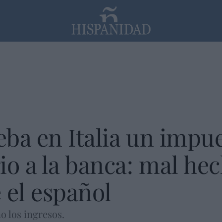
PP
SANTANDER
Religión
ba en Italia un impu
io a la banca: mal he
 el español
o los ingresos.