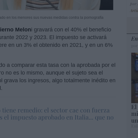
por
Artí
fijado en los menores sus nuevas medidas contra la pornografía
erno Melon
i gravará con el 40% el beneficio
urante 2022 y 2023. El impuesto se activará
En
ere en un 3% el obtenido en 2021, y en un 6%
por
o a comparar esta tasa con la aprobada por el
ro no es lo mismo, aunque el sujeto sea el
 grava los ingresos, algo totalmente inédito en
d.
El
 tiene remedio: el sector cae con fuerza
mi
s el impuesto aprobado en Italia... que no
un
Eul