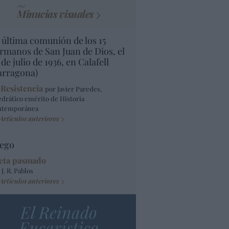
Minucias visuales
 última comunión de los 15
rmanos de San Juan de Dios, el
 de julio de 1936, en Calafell
arragona)
 Resistencia
por Javier Paredes,
edrático emérito de Historia
ntemporánea
Artículos anteriores
ego
eta pasmado
 J. R. Pablos
Artículos anteriores
El Reinado
Eucarístico