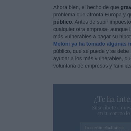
Ahora bien, el hecho de que
grav
problema que afronta Europa y q
público
. Antes de subir impues
cualquier otra empresa- aunque l
más vulnerables a pagar su hipot
Meloni ya ha tomado algunas m
público, que se puede y se debe h
ayudar a los más vulnerables, que
voluntaria de empresas y familia
¿Te ha inte
Suscríbete a nues
en tu correo l
Tu correo electrónico...