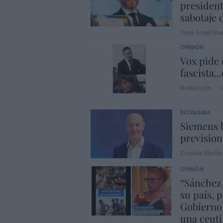
president
sabotaje 
José Ángel Gut
OPINIÓN
Vox pide d
fascista..
Redacción
0
ECONOMÍA
Siemens b
prevision
Cristina Martín
OPINIÓN
“Sánchez
su país, 
Gobierno
una ceutí