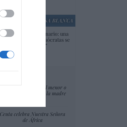
Ana Sánchez Arjona
culos anteriores
LA CASA BLANCA
U. Inquietante escenario: una
cera parte de los demócratas se
ine como “socialista”
Ignacio Aguirre
culos anteriores
tas al director
¿El Superior interés el menor o
el superior interés de la madre
del menor?
Ceuta celebra Nuestra Señora
de África