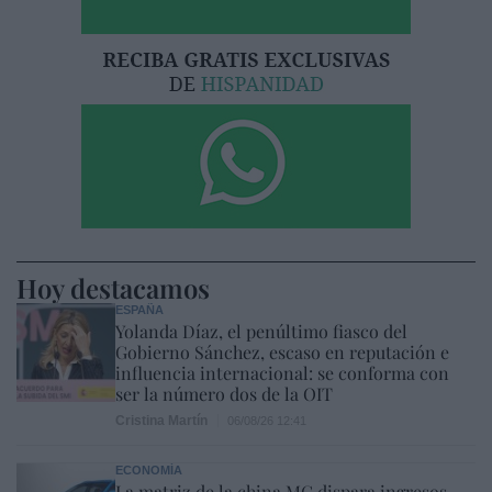
Hoy destacamos
ESPAÑA
Yolanda Díaz, el penúltimo fiasco del
Gobierno Sánchez, escaso en reputación e
influencia internacional: se conforma con
ser la número dos de la OIT
Cristina Martín
06/08/26 12:41
ECONOMÍA
La matriz de la china MG dispara ingresos