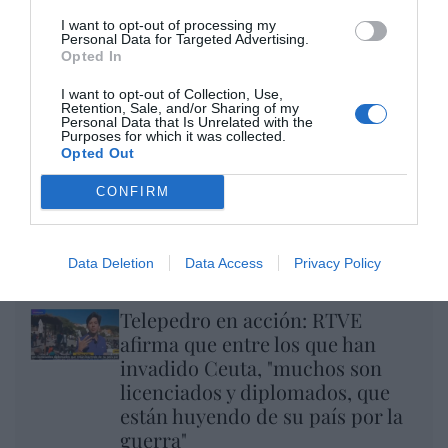
I want to opt-out of processing my
Personal Data for Targeted Advertising.
Opted In
I want to opt-out of Collection, Use,
Retention, Sale, and/or Sharing of my
Personal Data that Is Unrelated with the
Purposes for which it was collected.
Opted Out
CONFIRM
El regalo de 'Mojamé'
Data Deletion
Data Access
Privacy Policy
Hispanidad
Telepedro en acción: RTVE
afirma que entre los que han
invadido Ceuta, "muchos son
licenciados y diplomados, que
están huyendo de su país por la
guerra"