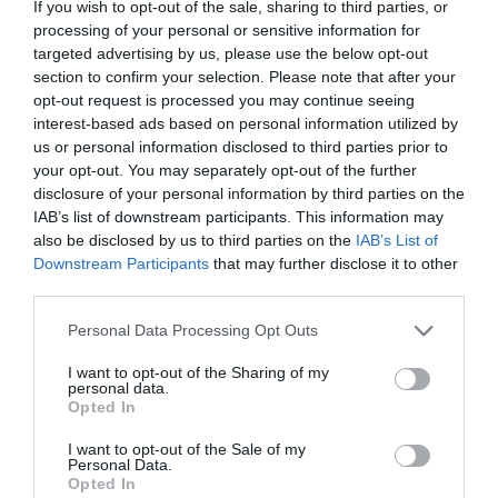
If you wish to opt-out of the sale, sharing to third parties, or
processing of your personal or sensitive information for
targeted advertising by us, please use the below opt-out
section to confirm your selection. Please note that after your
opt-out request is processed you may continue seeing
interest-based ads based on personal information utilized by
us or personal information disclosed to third parties prior to
El IBEX 35 cerró la sesión del miércoles en
your opt-out. You may separately opt-out of the further
los 20.057 puntos, un nuevo récord
disclosure of your personal information by third parties on the
Eulogio López
IAB’s list of downstream participants. This information may
also be disclosed by us to third parties on the
IAB’s List of
Downstream Participants
that may further disclose it to other
Ceuta. Nuestra Señora de África:
third parties.
convertir al musulmán
Eulogio López
Personal Data Processing Opt Outs
No perdamos el norte: la
I want to opt-out of the Sharing of my
personal data.
emigración es mala
Opted In
Eulogio López
I want to opt-out of the Sale of my
Personal Data.
Argumentos
Opted In