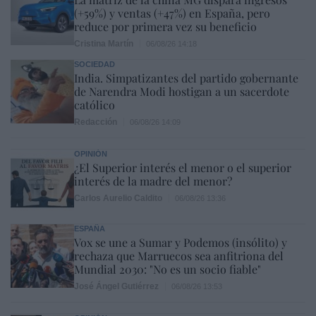
(+59%) y ventas (+47%) en España, pero
reduce por primera vez su beneficio
Cristina Martín
06/08/26 14:18
SOCIEDAD
India. Simpatizantes del partido gobernante
de Narendra Modi hostigan a un sacerdote
católico
Redacción
06/08/26 14:09
OPINIÓN
¿El Superior interés el menor o el superior
interés de la madre del menor?
Carlos Aurelio Caldito
06/08/26 13:36
ESPAÑA
Vox se une a Sumar y Podemos (insólito) y
rechaza que Marruecos sea anfitriona del
Mundial 2030: "No es un socio fiable"
José Ángel Gutiérrez
06/08/26 13:53