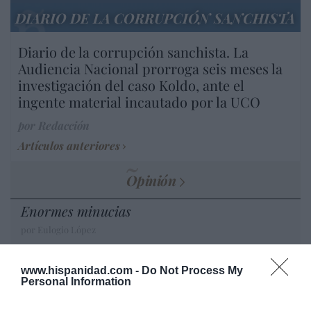
DIARIO DE LA CORRUPCIÓN SANCHISTA
Diario de la corrupción sanchista. La
Audiencia Nacional prorroga seis meses la
investigación del caso Koldo, ante el
ingente material incautado por la UCO
por Redacción
Artículos anteriores
Opinión
Enormes minucias
por Eulogio López
www.hispanidad.com -
Do Not Process My
Personal Information