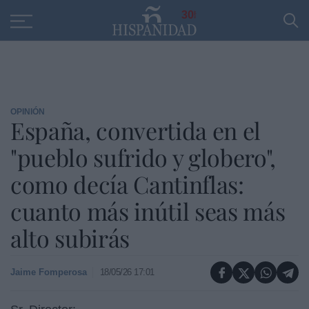
Educación
Entrevistas
PP
SANTANDER
R
30
OPINIÓN
España, convertida en el
"pueblo sufrido y globero",
como decía Cantinflas:
cuanto más inútil seas más
alto subirás
Jaime Fomperosa
18/05/26 17:01