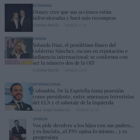
ECONOMÍA
Disney cree que sus acciones están
infravaloradas y hará más recompras
Cristina Martín
06/08/26 17:11
ESPAÑA
Yolanda Díaz, el penúltimo fiasco del
Gobierno Sánchez, escaso en reputación e
influencia internacional: se conforma con
ser la número dos de la OIT
Cristina Martín
06/08/26 12:41
INTERNACIONAL
Colombia. De la Espriella toma posesión
como presidente, entre amenazas terroristas
del ELN y el sabotaje de la Izquierda
José Ángel Gutiérrez
06/08/26 12:35
OPINIÓN
Vox pide devolver a los hijos con sus padres...
y es fascista...el PNV opina lo mismo... y es
progresista