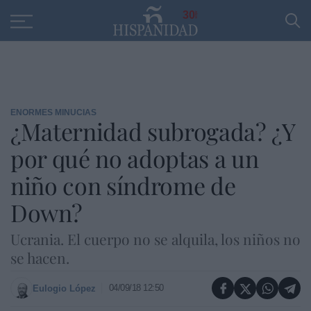
Educación
Entrevistas
PP
SANTANDER
R
30
ENORMES MINUCIAS
¿Maternidad subrogada? ¿Y
por qué no adoptas a un
niño con síndrome de
Down?
Ucrania. El cuerpo no se alquila, los niños no
se hacen.
04/09/18 12:50
Eulogio López