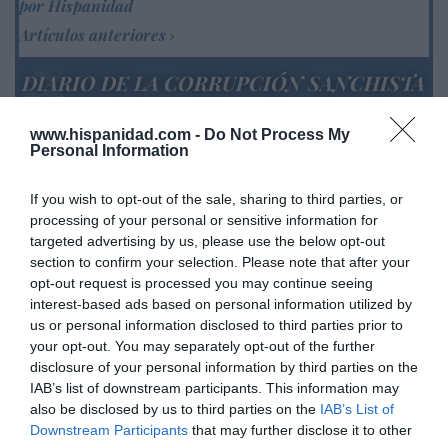
por Hispanidad
Artículos anteriores
DIARIO DE LA CORRUPCIÓN SANCHISTA
Diario de la corrupción sanchista. La
www.hispanidad.com -
Do Not Process My
Audiencia Nacional prorroga seis meses la
Personal Information
investigación del caso Koldo, ante el
ingente material incautado por la UCO
If you wish to opt-out of the sale, sharing to third parties, or
processing of your personal or sensitive information for
por Redacción
targeted advertising by us, please use the below opt-out
section to confirm your selection. Please note that after your
Artículos anteriores
opt-out request is processed you may continue seeing
interest-based ads based on personal information utilized by
Opinión
us or personal information disclosed to third parties prior to
your opt-out. You may separately opt-out of the further
Enormes minucias
disclosure of your personal information by third parties on the
por Eulogio López
IAB’s list of downstream participants. This information may
also be disclosed by us to third parties on the
IAB’s List of
Downstream Participants
that may further disclose it to other