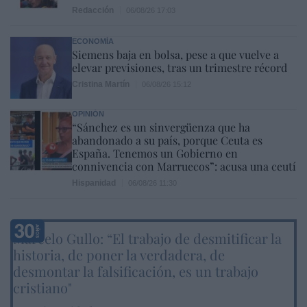
Redacción
06/08/26 17:03
ECONOMÍA
Siemens baja en bolsa, pese a que vuelve a
elevar previsiones, tras un trimestre récord
Cristina Martín
06/08/26 15:12
OPINIÓN
“Sánchez es un sinvergüenza que ha
abandonado a su país, porque Ceuta es
España. Tenemos un Gobierno en
connivencia con Marruecos”: acusa una ceutí
Hispanidad
06/08/26 11:30
Marcelo Gullo: “El trabajo de desmitificar la
historia, de poner la verdadera, de
desmontar la falsificación, es un trabajo
cristiano"