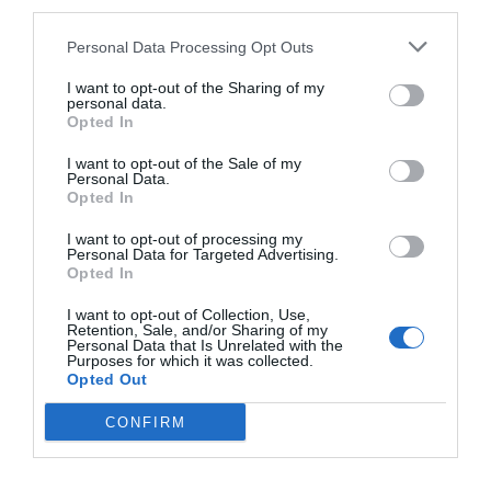
third parties.
Personal Data Processing Opt Outs
I want to opt-out of the Sharing of my
personal data.
Opted In
I want to opt-out of the Sale of my
Personal Data.
Opted In
El IBEX 35 cerró la sesión del miércoles en
I want to opt-out of processing my
los 20.057 puntos, un nuevo récord
Personal Data for Targeted Advertising.
Opted In
Eulogio López
I want to opt-out of Collection, Use,
Ceuta. Nuestra Señora de África:
Retention, Sale, and/or Sharing of my
Personal Data that Is Unrelated with the
convertir al musulmán
Purposes for which it was collected.
Eulogio López
Opted Out
CONFIRM
No perdamos el norte: la
emigración es mala
Eulogio López