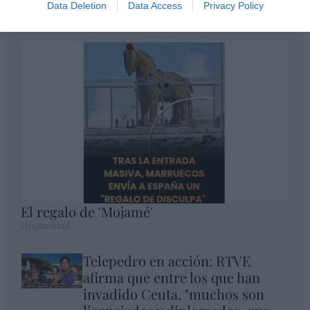
Data Deletion
Data Access
Privacy Policy
Argumentos
El regalo de 'Mojamé'
Hispanidad
Telepedro en acción: RTVE
afirma que entre los que han
invadido Ceuta, "muchos son