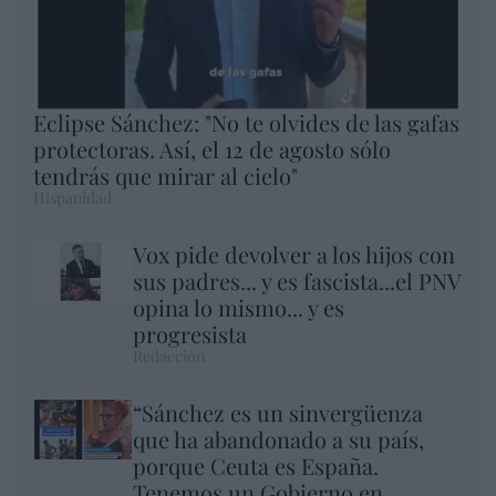
Eclipse Sánchez: "No te olvides de las gafas
protectoras. Así, el 12 de agosto sólo
tendrás que mirar al cielo"
Hispanidad
Vox pide devolver a los hijos con
sus padres... y es fascista...el PNV
opina lo mismo... y es
progresista
Redacción
“Sánchez es un sinvergüenza
que ha abandonado a su país,
porque Ceuta es España.
Tenemos un Gobierno en