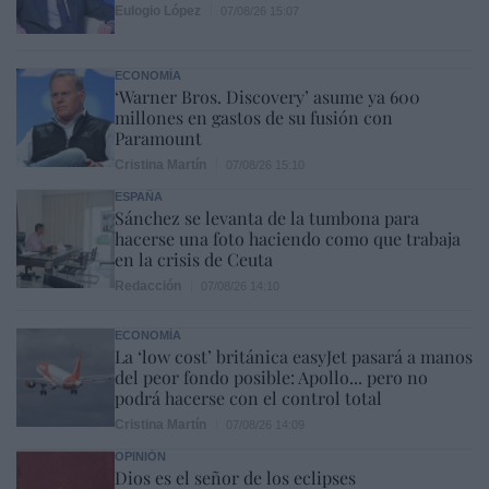
Eulogio López
07/08/26 15:07
ECONOMÍA
‘Warner Bros. Discovery’ asume ya 600
millones en gastos de su fusión con
Paramount
Cristina Martín
07/08/26 15:10
ESPAÑA
Sánchez se levanta de la tumbona para
hacerse una foto haciendo como que trabaja
en la crisis de Ceuta
Redacción
07/08/26 14:10
ECONOMÍA
La ‘low cost’ británica easyJet pasará a manos
del peor fondo posible: Apollo... pero no
podrá hacerse con el control total
Cristina Martín
07/08/26 14:09
OPINIÓN
Dios es el señor de los eclipses