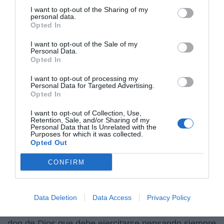
I want to opt-out of the Sharing of my
grandes discursos para denunciar la ruptura de la
personal data.
familia -verdadera obsesión de los comunistas- que
Opted In
ejercitaba el Régimen comunista polaco y que,
I want to opt-out of the Sale of my
consistía, principalmente, en separar a los niños de
Personal Data.
Opted In
los padres e intentar, a través de los colegios y de
las organizaciones juveniles del Régimen fomentar
I want to opt-out of processing my
las relaciones sexuales tempranas y la falta de
Personal Data for Targeted Advertising.
Opted In
formación catequética. Sencillamente, reunía las
familias en la Iglesia para formar a padres e hijos,
I want to opt-out of Collection, Use,
Retention, Sale, and/or Sharing of my
en común. Nadie podía denunciar
Personal Data that Is Unrelated with the
Purposes for which it was collected.
que Wojtyla estuviera creando organizaciones
Opted Out
juveniles ilegales, y él aprovechaba para formar a
los hijos en presencia de los padres y que el
CONFIRM
compromiso con Dios abarcara a toda la familia.
Con los universitarios aprovechaba sacramentos y
Data Deletion
Data Access
Privacy Policy
homilías para explicar a los novios que "
amar es lo
contrario de utilizar
" y que el apetito sexual es un
don de Dios que debe ejercitarse pensando siempre