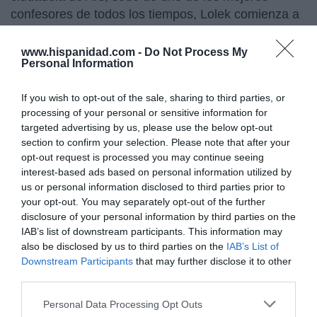
confesores de todos los tiempos, Lolek comienza a
encerrarse en el confesionario. Si algo distingue el
cristianismo del siglo XXI es que no disminuye
www.hispanidad.com -
Do Not Process My
Personal Information
mucho el número de comulgantes pero sí el de
confesantes. ¿Eucaristía sin penitencia? Curiosa
If you wish to opt-out of the sale, sharing to third parties, or
ecuación. En las 'garitas' rurales de la Polonia
processing of your personal or sensitive information for
comunista se va a forjar el conocimiento del alma
targeted advertising by us, please use the below opt-out
humana de la que va disponer el futuro autor de la
section to confirm your selection. Please note that after your
teología social y de la teología del cuerpo, dos de
opt-out request is processed you may continue seeing
interest-based ads based on personal information utilized by
las espadas de su papado. Pero, sobre
us or personal information disclosed to third parties prior to
todo, Wojtyla recoge el patrimonio de Kowalska y lo
your opt-out. You may separately opt-out of the further
lleva a la práctica. Ese carácter consistía en lo que
disclosure of your personal information by third parties on the
el fundador del Opus Dei, San Josemaría Escrivá,
IAB’s list of downstream participants. This information may
resumiría como "
ahogar el mal en abundancia de
also be disclosed by us to third parties on the
IAB’s List of
bien
". Me explico, ambos, la santa y el próximo
Downstream Participants
that may further disclose it to other
third parties.
beato, renunciaban a la crítica sobre la labor ajena,
que puede ser noble pero casi siempre infructuosa,
Personal Data Processing Opt Outs
para actuar en positivo. Lolek no era partidario de