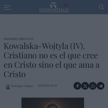
Educación
Entrevistas
PP
SANTANDER
R
30
ENORMES MINUCIAS
Kowalska-Wojtyla (IV).
Cristiano no es el que cree
en Cristo sino el que ama a
Cristo
22/04/19 16:44
Eulogio López