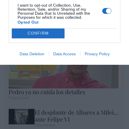
Eulogio López
I want to opt-out of Collection, Use,
Retention, Sale, and/or Sharing of my
Argumentos
Personal Data that Is Unrelated with the
Purposes for which it was collected.
Opted Out
CONFIRM
Data Deletion
Data Access
Privacy Policy
Pedro ya no cuida los detalles
Hispanidad
El desplante de Albares a Milei...
ante Felipe VI
Hispanidad