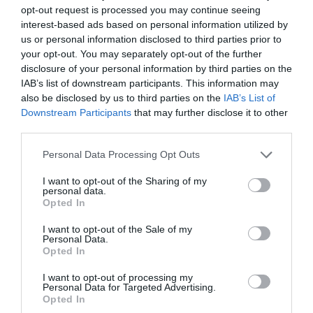
opt-out request is processed you may continue seeing
interest-based ads based on personal information utilized by
us or personal information disclosed to third parties prior to
your opt-out. You may separately opt-out of the further
disclosure of your personal information by third parties on the
IAB’s list of downstream participants. This information may
also be disclosed by us to third parties on the
IAB’s List of
Downstream Participants
that may further disclose it to other
third parties.
Al final, la culpa de la invasión de Ceuta va
a ser de Meloni
Personal Data Processing Opt Outs
Pablo Ferrer
I want to opt-out of the Sharing of my
personal data.
Nokia, Ericsson... Huawei: lo que
Opted In
importan son las patentes
I want to opt-out of the Sale of my
Eulogio López
Personal Data.
Opted In
Isabel Pantoja pierde dos pleitos
I want to opt-out of processing my
con Hacienda por 700.000
Personal Data for Targeted Advertising.
Opted In
euros... suma y sigue