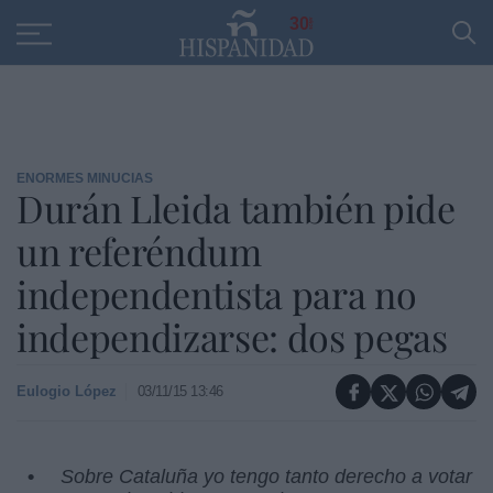
Educación
Entrevistas
PP
SANTANDER
R
30
ENORMES MINUCIAS
Durán Lleida también pide
un referéndum
independentista para no
independizarse: dos pegas
Eulogio López
03/11/15 13:46
Sobre Cataluña yo tengo tanto derecho a votar