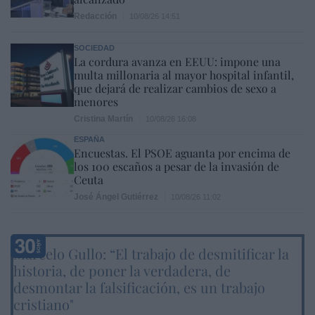
Redacción
10/08/26 14:51
SOCIEDAD
La cordura avanza en EEUU: impone una
multa millonaria al mayor hospital infantil,
que dejará de realizar cambios de sexo a
menores
Cristina Martín
10/08/26 16:08
ESPAÑA
Encuestas. El PSOE aguanta por encima de
los 100 escaños a pesar de la invasión de
Ceuta
José Ángel Gutiérrez
10/08/26 11:02
Marcelo Gullo: “El trabajo de desmitificar la
historia, de poner la verdadera, de
desmontar la falsificación, es un trabajo
cristiano"