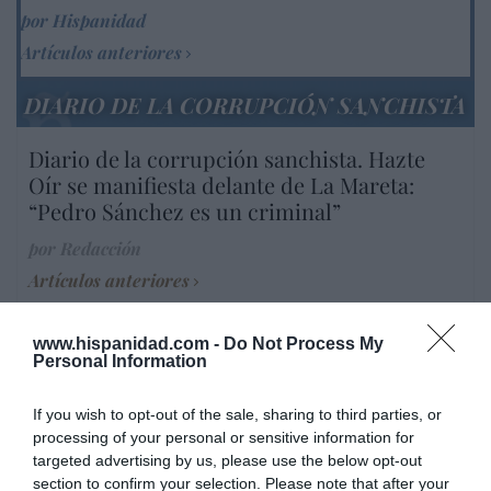
por Hispanidad
Artículos anteriores
DIARIO DE LA CORRUPCIÓN SANCHISTA
Diario de la corrupción sanchista. Hazte
Oír se manifiesta delante de La Mareta:
“Pedro Sánchez es un criminal”
por Redacción
Artículos anteriores
Opinión
www.hispanidad.com -
Do Not Process My
Personal Information
Enormes minucias
por Pablo Ferrer
If you wish to opt-out of the sale, sharing to third parties, or
processing of your personal or sensitive information for
targeted advertising by us, please use the below opt-out
section to confirm your selection. Please note that after your