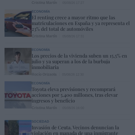
Cristina Martín
05/08/26 17:27
ECONOMÍA
El renting crece a mayor ritmo que las
matriculaciones en España y ya representa el
23% del total de automóviles
Cristina Martín
05/08/26 17:31
ECONOMÍA
Los precios de la vivienda suben un 15,5% en
julio y ya superan a los de la burbuja
inmobiliaria
Rocío Orizaola
05/08/26 12:30
ECONOMÍA
Toyota eleva previsiones y recomprará
acciones por 5.400 millones, tras elevar
ingresos y beneficio
Cristina Martín
05/08/26 16:00
SOCIEDAD
Invasión de Ceuta. Vecinos denuncian la
violación en manada de una inmigrante