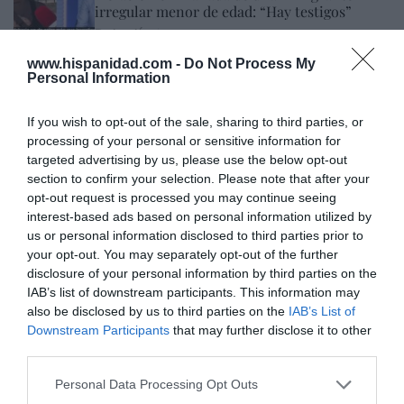
irregular menor de edad: “Hay testigos”
Redacción
05/08/26 12:03
INTERNACIONAL
www.hispanidad.com -
Do Not Process My
Vuelta a la cordura. Reino Unido obligará a
Personal Information
que los aseos o vestuarios sean utilizados en
función del sexo de nacimiento
If you wish to opt-out of the sale, sharing to third parties, or
Rocío Orizaola
05/08/26 13:32
processing of your personal or sensitive information for
targeted advertising by us, please use the below opt-out
section to confirm your selection. Please note that after your
opt-out request is processed you may continue seeing
Marcelo Gullo: “El trabajo de desmitificar la
interest-based ads based on personal information utilized by
historia, de poner la verdadera, de
us or personal information disclosed to third parties prior to
desmontar la falsificación, es un trabajo
your opt-out. You may separately opt-out of the further
cristiano"
disclosure of your personal information by third parties on the
IAB’s list of downstream participants. This information may
por Hispanidad
also be disclosed by us to third parties on the
IAB’s List of
Artículos anteriores
Downstream Participants
that may further disclose it to other
third parties.
DIARIO DE LA CORRUPCIÓN SANCHISTA
Personal Data Processing Opt Outs