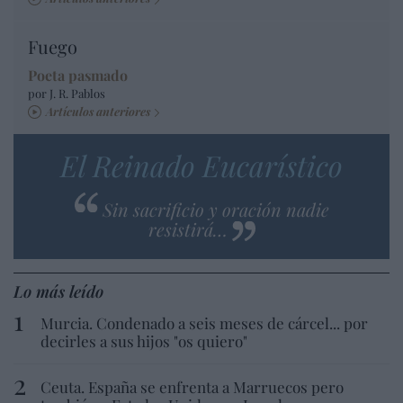
Fuego
Poeta pasmado
por J. R. Pablos
Artículos anteriores
El Reinado Eucarístico
Sin sacrificio y oración nadie
resistirá…
Lo más leído
Murcia. Condenado a seis meses de cárcel... por
decirles a sus hijos "os quiero"
Ceuta. España se enfrenta a Marruecos pero