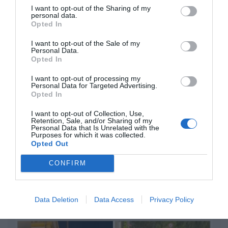
Diario de la corrupción sanchista. Bolaños
I want to opt-out of the Sharing of my
personal data.
se reunió en el año 2025 hasta seis veces
Opted In
con Zapatero, mientras se desarrollaba la
investigación judicial sobre la aerolínea
I want to opt-out of the Sale of my
Personal Data.
Plus Ultra
Opted In
por Redacción
I want to opt-out of processing my
Personal Data for Targeted Advertising.
Artículos anteriores
Opted In
Opinión
I want to opt-out of Collection, Use,
Retention, Sale, and/or Sharing of my
Personal Data that Is Unrelated with the
Enormes minucias
Purposes for which it was collected.
Opted Out
por Eulogio López
CONFIRM
Data Deletion
Data Access
Privacy Policy