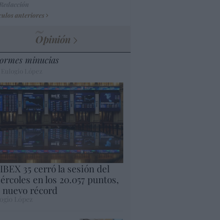
 Redacción
culos anteriores
Opinión
ormes minucias
 Eulogio López
 IBEX 35 cerró la sesión del
ércoles en los 20.057 puntos,
 nuevo récord
ogio López