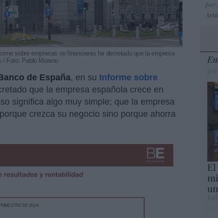
por
Artí
orme sobre empresas no financieras ha decretado que la empresa
En
s / Foto: Pablo Moreno
por
Banco de España
, en su
Informe sobre
retado que la empresa española crece en
Eso significa algo muy simple; que la empresa
 porque crezca su negocio sino porque ahorra
El
mi
un
Eul