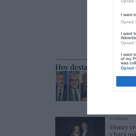
Opted 
I want t
Opted 
I want 
Advertis
Opted 
I want t
of my P
was col
Hoy destacamos
Opted 
ECONOMÍA
Telefónic
Unido, el
Goñi reiv
Eulogio López
ECONOMÍA
Disney cr
y hará m