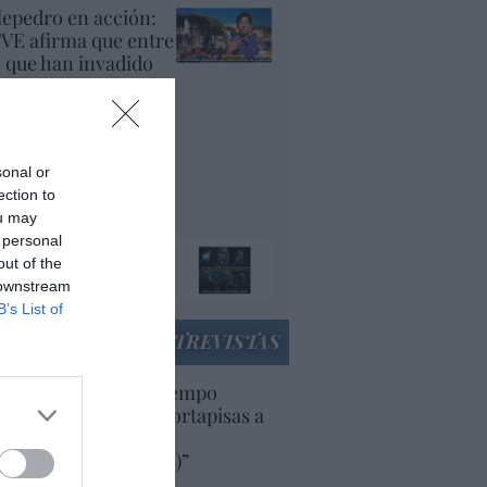
lepedro en acción:
VE afirma que entre
s que han invadido
uta, "muchos son
cenciados y
plomados, que están
yendo de su país
sonal or
r la guerra"
ection to
panidad
ou may
 personal
ando el orco llame a
out of the
 puerta, ábresela
 downstream
acción
B’s List of
ENTREVISTAS
uropa lleva mucho tiempo
iendo aranceles y cortapisas a
oductos y compañías
ricanas (y europeas)”