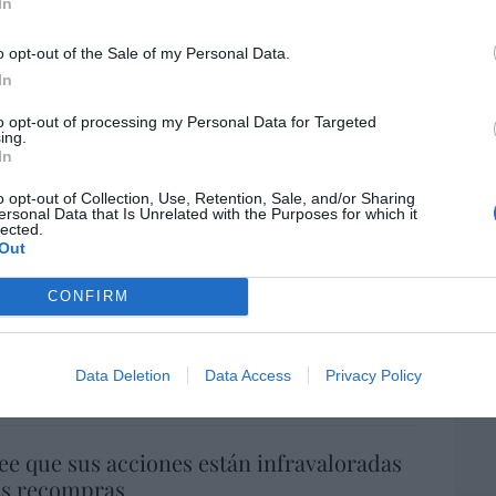
In
por 
Artí
o opt-out of the Sale of my Personal Data.
In
to opt-out of processing my Personal Data for Targeted
EEU
ing.
ter
In
def
o opt-out of Collection, Use, Retention, Sale, and/or Sharing
por 
ersonal Data that Is Unrelated with the Purposes for which it
lected.
Artí
Out
Car
a. Situación límite: bronca en Reino
CONFIRM
 riesgo de deuda en el alero... y Enrique
indica la Presidencia
Data Deletion
Data Access
Privacy Policy
06/08/26 16:47
ee que sus acciones están infravaloradas
ás recompras