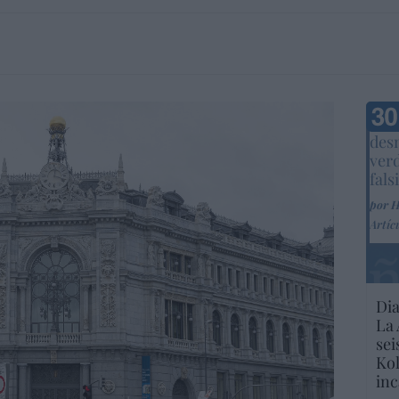
Marc
desm
ver
fals
por 
Artíc
Dia
La 
sei
Kol
inc