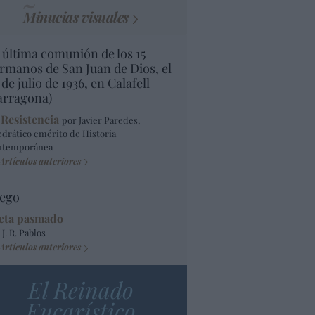
Minucias visuales
 última comunión de los 15
rmanos de San Juan de Dios, el
 de julio de 1936, en Calafell
arragona)
 Resistencia
por Javier Paredes,
edrático emérito de Historia
ntemporánea
Artículos anteriores
ego
eta pasmado
 J. R. Pablos
Artículos anteriores
El Reinado
Eucarístico