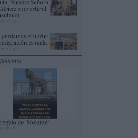
uta. Nuestra Señora
 África: convertir al
sulmán
ogio López
 perdamos el norte:
 emigración es mala
ogio López
gumentos
 regalo de 'Mojamé'
panidad