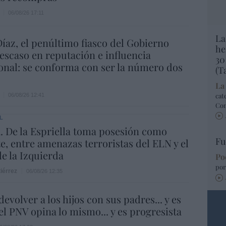
06/08/26 17:11
La
íaz, el penúltimo fiasco del Gobierno
he
escaso en reputación e influencia
30
onal: se conforma con ser la número dos
(T
La
cat
06/08/26 12:41
Co
L
 De la Espriella toma posesión como
Fu
e, entre amenazas terroristas del ELN y el
de la Izquierda
Po
por
iérrez
06/08/26 12:35
evolver a los hijos con sus padres... y es
.el PNV opina lo mismo... y es progresista