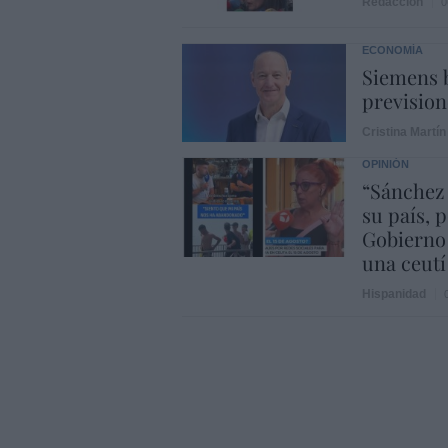
Redacción
0
ECONOMÍA
Siemens b
prevision
Cristina Martín
OPINIÓN
“Sánchez
su país, 
Gobierno
una ceutí
Hispanidad