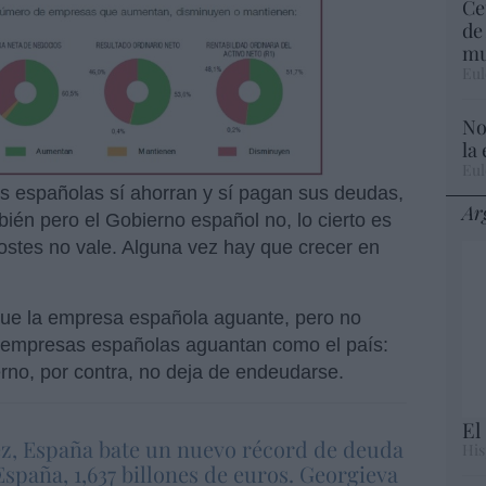
Ce
de
mu
Eul
No
la
Eul
as españolas sí ahorran y sí pagan sus deudas,
Ar
én pero el Gobierno español no, lo cierto es
costes no vale. Alguna vez hay que crecer en
 que la empresa española aguante, pero no
s empresas españolas aguantan como el país:
erno, por contra, no deja de endeudarse.
El
z, España bate un nuevo récord de deuda
His
España, 1,637 billones de euros. Georgieva