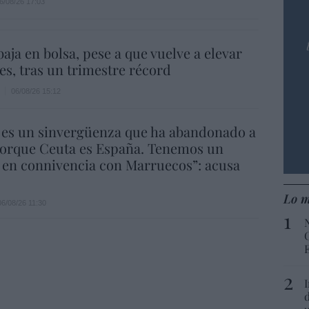
6/08/26 17:03
aja en bolsa, pese a que vuelve a elevar
es, tras un trimestre récord
06/08/26 15:12
 es un sinvergüenza que ha abandonado a
porque Ceuta es España. Tenemos un
 en connivencia con Marruecos”: acusa
Lo m
06/08/26 11:30