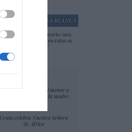
Ana Sánchez Arjona
culos anteriores
LA CASA BLANCA
U. Inquietante escenario: una
cera parte de los demócratas se
ine como “socialista”
Ignacio Aguirre
culos anteriores
tas al director
¿El Superior interés el menor o
el superior interés de la madre
del menor?
Ceuta celebra Nuestra Señora
de África