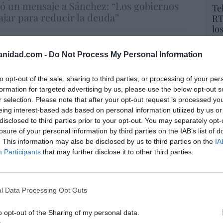
ó un mensaje a Sánchez: “Los gobiernos
Te
ajar para reducir la deuda”
RT
lo
Ce
li
anidad.com -
Do Not Process My Personal Information
di
hu
resado este artículo?
to opt-out of the sale, sharing to third parties, or processing of your per
po
formation for targeted advertising by us, please use the below opt-out s
His
tro newsletter y recibe cada dia
r selection. Please note that after your opt-out request is processed y
o más destacado de Hispanidad
eing interest-based ads based on personal information utilized by us or
Cu
disclosed to third parties prior to your opt-out. You may separately opt-
tu
losure of your personal information by third parties on the IAB’s list of
Red
. This information may also be disclosed by us to third parties on the
IA
iones legales
Participants
that may further disclose it to other third parties.
“E
pon
l Data Processing Opt Outs
pr
ame
o opt-out of the Sharing of my personal data.