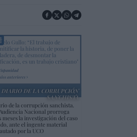
elo Gullo: “El trabajo de
itificar la historia, de poner la
dadera, de desmontar la
ificación, es un trabajo cristiano"
Hispanidad
ulos anteriores
DIARIO DE LA CORRUPCIÓN
SANCHISTA
rio de la corrupción sanchista.
Audiencia Nacional prorroga
s meses la investigación del caso
do, ante el ingente material
autado por la UCO