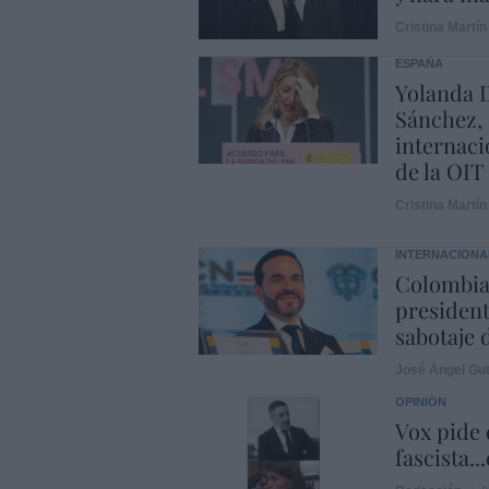
Cristina Martín
ESPAÑA
Yolanda D
Sánchez, 
internaci
de la OIT
Cristina Martín
INTERNACIONA
Colombia.
president
sabotaje 
José Ángel Gut
OPINIÓN
Vox pide d
fascista..