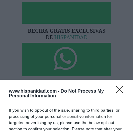
Hoy destacamos
www.hispanidad.com -
Do Not Process My
Personal Information
ECONOMÍA
BBVA. Torres no se ha atrevido a acabar con
Onur Genç, mientras Rodríguez Soler le
If you wish to opt-out of the sale, sharing to third parties, or
exige que le nombre CEO... y exhibe músculo
processing of your personal or sensitive information for
targeted advertising by us, please use the below opt-out
Eulogio López
07/08/26 07:57
section to confirm your selection. Please note that after your