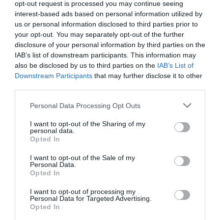
opt-out request is processed you may continue seeing
ESPAÑA
Sánchez se levanta de la tumbona para
interest-based ads based on personal information utilized by
hacerse una foto haciendo como que trabaja
us or personal information disclosed to third parties prior to
en la crisis de Ceuta
your opt-out. You may separately opt-out of the further
disclosure of your personal information by third parties on the
Redacción
07/08/26 14:10
IAB’s list of downstream participants. This information may
ECONOMÍA
also be disclosed by us to third parties on the
IAB’s List of
La ‘low cost’ británica easyJet pasará a manos
Downstream Participants
that may further disclose it to other
del peor fondo posible: Apollo... pero no
third parties.
podrá hacerse con el control total
Cristina Martín
07/08/26 14:09
Personal Data Processing Opt Outs
OPINIÓN
I want to opt-out of the Sharing of my
Dios es el señor de los eclipses
personal data.
Opted In
Fidel García
07/08/26 13:26
I want to opt-out of the Sale of my
Personal Data.
Opted In
OPINIÓN
Nokia, Ericsson... Huawei: lo que importan
son las patentes
I want to opt-out of processing my
Personal Data for Targeted Advertising.
Eulogio López
07/08/26 12:58
Opted In