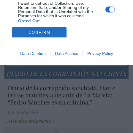
I want to opt-out of Collection, Use,
Retention, Sale, and/or Sharing of my
Personal Data that Is Unrelated with the
Purposes for which it was collected.
Marcelo Gullo: “El trabajo de desmitificar la
Opted Out
historia, de poner la verdadera, de
desmontar la falsificación, es un trabajo
CONFIRM
cristiano"
por Hispanidad
Data Deletion
Data Access
Privacy Policy
Artículos anteriores
DIARIO DE LA CORRUPCIÓN SANCHISTA
Diario de la corrupción sanchista. Hazte
Oír se manifiesta delante de La Mareta:
“Pedro Sánchez es un criminal”
por Redacción
Artículos anteriores