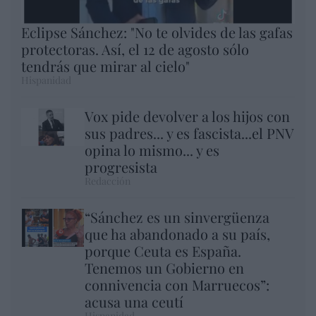
Eclipse Sánchez: "No te olvides de las gafas
protectoras. Así, el 12 de agosto sólo
tendrás que mirar al cielo"
Hispanidad
Vox pide devolver a los hijos con
sus padres... y es fascista...el PNV
opina lo mismo... y es
progresista
Redacción
“Sánchez es un sinvergüenza
que ha abandonado a su país,
porque Ceuta es España.
Tenemos un Gobierno en
connivencia con Marruecos”:
acusa una ceutí
Hispanidad