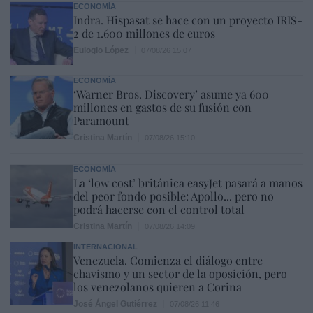
ECONOMÍA
Indra. Hispasat se hace con un proyecto IRIS-
2 de 1.600 millones de euros
Eulogio López
07/08/26 15:07
ECONOMÍA
‘Warner Bros. Discovery’ asume ya 600
millones en gastos de su fusión con
Paramount
Cristina Martín
07/08/26 15:10
ECONOMÍA
La ‘low cost’ británica easyJet pasará a manos
del peor fondo posible: Apollo... pero no
podrá hacerse con el control total
Cristina Martín
07/08/26 14:09
INTERNACIONAL
Venezuela. Comienza el diálogo entre
chavismo y un sector de la oposición, pero
los venezolanos quieren a Corina
José Ángel Gutiérrez
07/08/26 11:46