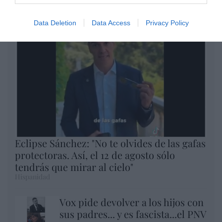
Argumentos
Data Deletion
Data Access
Privacy Policy
Eclipse Sánchez: "No te olvides de las gafas
protectoras. Así, el 12 de agosto sólo
tendrás que mirar al cielo"
Hispanidad
Vox pide devolver a los hijos con
sus padres... y es fascista...el PNV