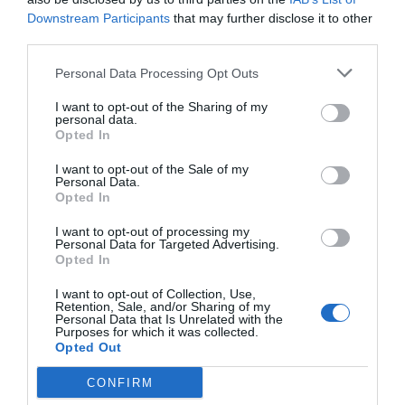
Downstream Participants
that may further disclose it to other
third parties.
Personal Data Processing Opt Outs
I want to opt-out of the Sharing of my
personal data.
Nokia, Ericsson... Huawei: lo que importan
Opted In
son las patentes
Eulogio López
I want to opt-out of the Sale of my
Personal Data.
Opted In
Isabel Pantoja pierde dos pleitos
con Hacienda por 700.000
I want to opt-out of processing my
Personal Data for Targeted Advertising.
euros... suma y sigue
Opted In
Eulogio López
I want to opt-out of Collection, Use,
Retention, Sale, and/or Sharing of my
El IBEX 35 cerró la sesión del
Personal Data that Is Unrelated with the
Purposes for which it was collected.
miércoles en los 20.057 puntos,
Opted Out
un nuevo récord
Eulogio López
CONFIRM