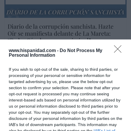
DIARIO DE LA CORRUPCIÓN SANCHISTA
Diario de la corrupción sanchista. Hazte
Oír se manifiesta delante de La Mareta:
“Pedro Sánchez es un criminal”
por Redacción
www.hispanidad.com -
Do Not Process My
Personal Information
Artículos anteriores
If you wish to opt-out of the sale, sharing to third parties, or
Opinión
processing of your personal or sensitive information for
targeted advertising by us, please use the below opt-out
Enormes minucias
section to confirm your selection. Please note that after your
por Eulogio López
opt-out request is processed you may continue seeing
interest-based ads based on personal information utilized by
us or personal information disclosed to third parties prior to
your opt-out. You may separately opt-out of the further
disclosure of your personal information by third parties on the
IAB’s list of downstream participants. This information may
also be disclosed by us to third parties on the
IAB’s List of