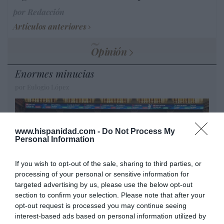
por Redacción
Artículos anteriores
Opinión
Enormes minucias
por Eulogio López
www.hispanidad.com -
Do Not Process My
Personal Information
If you wish to opt-out of the sale, sharing to third parties, or
processing of your personal or sensitive information for
targeted advertising by us, please use the below opt-out
section to confirm your selection. Please note that after your
opt-out request is processed you may continue seeing
interest-based ads based on personal information utilized by
El IBEX 35 cerró la sesión del miércoles en