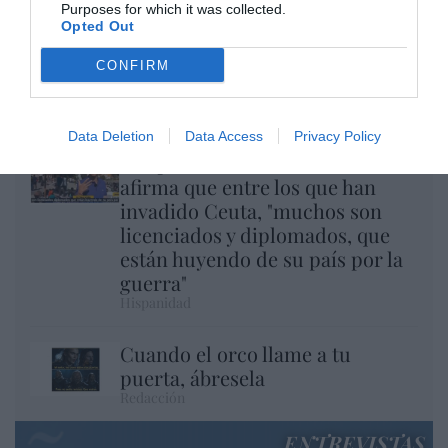
Purposes for which it was collected.
Opted Out
CONFIRM
El regalo de 'Mojamé'
Hispanidad
Data Deletion
Data Access
Privacy Policy
Telepedro en acción: RTVE
afirma que entre los que han
invadido Ceuta, "muchos son
licenciados y diplomados, que
están huyendo de su país por la
guerra"
Hispanidad
Cuando el orco llame a tu
puerta, ábresela
Redacción
ENTREVISTAS