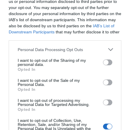
us or personal information disclosed to third parties prior to
los 20.057 puntos, un nuevo récord
your opt-out. You may separately opt-out of the further
Eulogio López
disclosure of your personal information by third parties on the
IAB’s list of downstream participants. This information may
Ceuta. Nuestra Señora de África:
also be disclosed by us to third parties on the
IAB’s List of
convertir al musulmán
Downstream Participants
that may further disclose it to other
Eulogio López
third parties.
Personal Data Processing Opt Outs
No perdamos el norte: la
emigración es mala
I want to opt-out of the Sharing of my
personal data.
Eulogio López
Opted In
Argumentos
I want to opt-out of the Sale of my
Personal Data.
Opted In
I want to opt-out of processing my
Personal Data for Targeted Advertising.
Opted In
I want to opt-out of Collection, Use,
Retention, Sale, and/or Sharing of my
Personal Data that Is Unrelated with the