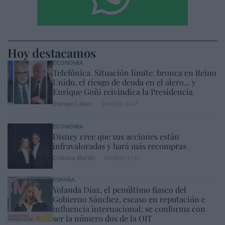
Hoy destacamos
ECONOMÍA
Telefónica. Situación límite: bronca en Reino
Unido, el riesgo de deuda en el alero... y
Enrique Goñi reivindica la Presidencia
Eulogio López
06/08/26 16:47
ECONOMÍA
Disney cree que sus acciones están
infravaloradas y hará más recompras
Cristina Martín
06/08/26 17:11
ESPAÑA
Yolanda Díaz, el penúltimo fiasco del
Gobierno Sánchez, escaso en reputación e
influencia internacional: se conforma con
ser la número dos de la OIT