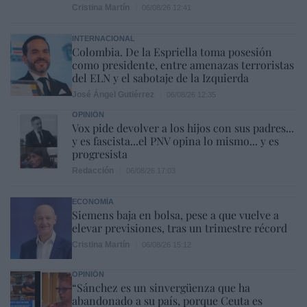
Cristina Martín
06/08/26 12:41
INTERNACIONAL
Colombia. De la Espriella toma posesión
como presidente, entre amenazas terroristas
del ELN y el sabotaje de la Izquierda
José Ángel Gutiérrez
06/08/26 12:35
OPINIÓN
Vox pide devolver a los hijos con sus padres...
y es fascista...el PNV opina lo mismo... y es
progresista
Redacción
06/08/26 17:03
ECONOMÍA
Siemens baja en bolsa, pese a que vuelve a
elevar previsiones, tras un trimestre récord
Cristina Martín
06/08/26 15:12
OPINIÓN
“Sánchez es un sinvergüenza que ha
abandonado a su país, porque Ceuta es