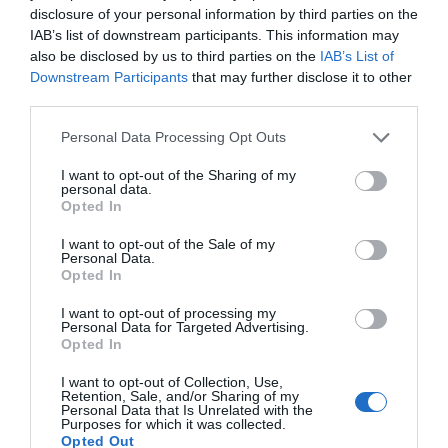
disclosure of your personal information by third parties on the
un nuevo récord
IAB’s list of downstream participants. This information may
Eulogio López
also be disclosed by us to third parties on the
IAB’s List of
Downstream Participants
that may further disclose it to other
Argumentos
third parties.
Personal Data Processing Opt Outs
I want to opt-out of the Sharing of my
personal data.
Opted In
I want to opt-out of the Sale of my
Personal Data.
Opted In
I want to opt-out of processing my
Personal Data for Targeted Advertising.
Opted In
Eclipse Sánchez: "No te olvides de las gafas
protectoras. Así, el 12 de agosto sólo
I want to opt-out of Collection, Use,
Retention, Sale, and/or Sharing of my
tendrás que mirar al cielo"
Personal Data that Is Unrelated with the
Hispanidad
Purposes for which it was collected.
Opted Out