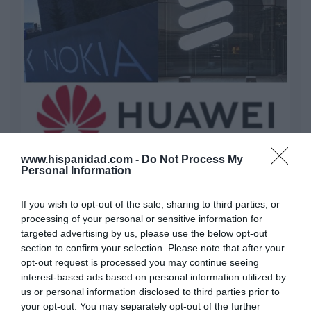
Nokia, Ericsson... Huawei: lo que importan
son las patentes
www.hispanidad.com -
Do Not Process My
Personal Information
Eulogio López
If you wish to opt-out of the sale, sharing to third parties, or
Isabel Pantoja pierde dos pleitos
processing of your personal or sensitive information for
con Hacienda por 700.000
targeted advertising by us, please use the below opt-out
euros... suma y sigue
section to confirm your selection. Please note that after your
Eulogio López
opt-out request is processed you may continue seeing
interest-based ads based on personal information utilized by
El IBEX 35 cerró la sesión del
us or personal information disclosed to third parties prior to
your opt-out. You may separately opt-out of the further
miércoles en los 20.057 puntos,