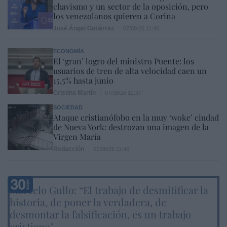
chavismo y un sector de la oposición, pero
los venezolanos quieren a Corina
José Ángel Gutiérrez
07/08/26 11:46
ECONOMÍA
El ‘gran’ logro del ministro Puente: los
usuarios de tren de alta velocidad caen un
15,5% hasta junio
Cristina Martín
07/08/26 12:37
SOCIEDAD
Ataque cristianófobo en la muy ‘woke’ ciudad
de Nueva York: destrozan una imagen de la
Virgen María
Redacción
07/08/26 11:46
Marcelo Gullo: “El trabajo de desmitificar la
historia, de poner la verdadera, de
desmontar la falsificación, es un trabajo
cristiano"