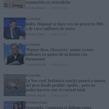
reputación en entredicho
Cristina Martín
07/08/26 15:51
ECONOMÍA
Indra. Hispasat se hace con un proyecto IRIS-
2 de 1.600 millones de euros
Eulogio López
07/08/26 15:07
ECONOMÍA
‘Warner Bros. Discovery’ asume ya 600
millones en gastos de su fusión con
Paramount
Cristina Martín
07/08/26 15:10
ECONOMÍA
La ‘low cost’ británica easyJet pasará a manos
del peor fondo posible: Apollo... pero no
podrá hacerse con el control total
Cristina Martín
07/08/26 14:09
INTERNACIONAL
Venezuela. Comienza el diálogo entre