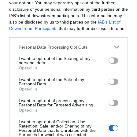
euros... suma y sigue
your opt-out. You may separately opt-out of the further
Eulogio López
disclosure of your personal information by third parties on the
IAB’s list of downstream participants. This information may
El IBEX 35 cerró la sesión del
also be disclosed by us to third parties on the
IAB’s List of
Downstream Participants
that may further disclose it to other
miércoles en los 20.057 puntos,
third parties.
un nuevo récord
Eulogio López
Personal Data Processing Opt Outs
Argumentos
I want to opt-out of the Sharing of my
personal data.
Opted In
I want to opt-out of the Sale of my
Personal Data.
Opted In
I want to opt-out of processing my
Personal Data for Targeted Advertising.
Opted In
I want to opt-out of Collection, Use,
Retention, Sale, and/or Sharing of my
Personal Data that Is Unrelated with the
Purposes for which it was collected.