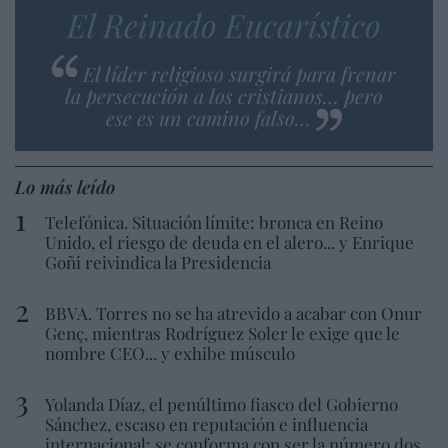
El Reinado Eucarístico
El líder religioso surgirá para frenar
la persecución a los cristianos… pero
ese es un camino falso…
Lo más leído
Telefónica. Situación límite: bronca en Reino
Unido, el riesgo de deuda en el alero... y Enrique
Goñi reivindica la Presidencia
BBVA. Torres no se ha atrevido a acabar con Onur
Genç, mientras Rodríguez Soler le exige que le
nombre CEO... y exhibe músculo
Yolanda Díaz, el penúltimo fiasco del Gobierno
Sánchez, escaso en reputación e influencia
internacional: se conforma con ser la número dos