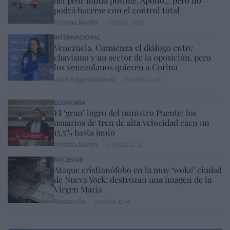
del peor fondo posible: Apollo... pero no
podrá hacerse con el control total
Cristina Martín
07/08/26 14:09
INTERNACIONAL
Venezuela. Comienza el diálogo entre
chavismo y un sector de la oposición, pero
los venezolanos quieren a Corina
José Ángel Gutiérrez
07/08/26 11:46
ECONOMÍA
El ‘gran’ logro del ministro Puente: los
usuarios de tren de alta velocidad caen un
15,5% hasta junio
Cristina Martín
07/08/26 12:37
SOCIEDAD
Ataque cristianófobo en la muy ‘woke’ ciudad
de Nueva York: destrozan una imagen de la
Virgen María
Redacción
07/08/26 11:46