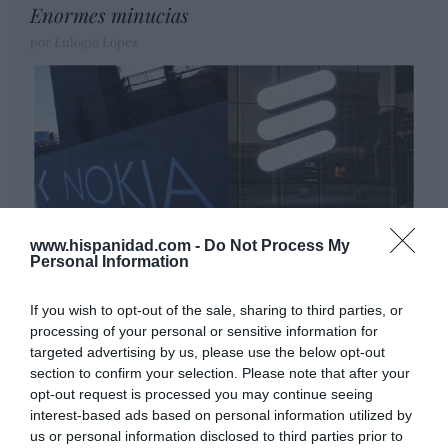
Enormes minucias
por Eulogio López
www.hispanidad.com -
Do Not Process My
Personal Information
Nokia, Ericsson... Huawei: lo que importan
If you wish to opt-out of the sale, sharing to third parties, or
son las patentes
processing of your personal or sensitive information for
Eulogio López
targeted advertising by us, please use the below opt-out
section to confirm your selection. Please note that after your
opt-out request is processed you may continue seeing
Isabel Pantoja pierde dos pleitos
interest-based ads based on personal information utilized by
con Hacienda por 700.000
us or personal information disclosed to third parties prior to