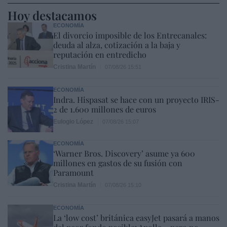
Hoy destacamos
ECONOMÍA
El divorcio imposible de los Entrecanales:
deuda al alza, cotización a la baja y
reputación en entredicho
Cristina Martín
07/08/26 15:51
ECONOMÍA
Indra. Hispasat se hace con un proyecto IRIS-
2 de 1.600 millones de euros
Eulogio López
07/08/26 15:07
ECONOMÍA
‘Warner Bros. Discovery’ asume ya 600
millones en gastos de su fusión con
Paramount
Cristina Martín
07/08/26 15:10
ECONOMÍA
La ‘low cost’ británica easyJet pasará a manos