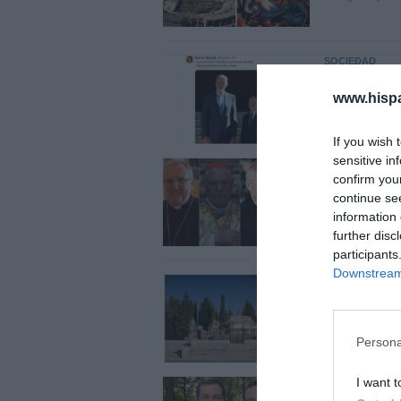
SOCIEDAD
Memes. G
www.hisp
Redacción
0
If you wish 
sensitive in
SOCIEDAD
confirm you
Los cambi
continue se
acertado
information 
further disc
Eulogio López
participants
Downstream 
LA RESISTENCI
Cuando lo
Alfonso X
Persona
Javier Parede
I want t
INTERNACIONA