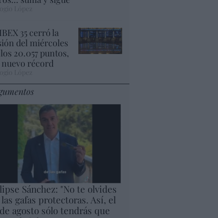
ogio López
 IBEX 35 cerró la
sión del miércoles
 los 20.057 puntos,
 nuevo récord
ogio López
gumentos
lipse Sánchez: "No te olvides
 las gafas protectoras. Así, el
 de agosto sólo tendrás que