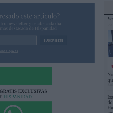
resado este artículo?
En
tro newsletter y recibe cada dia
por
o más destacado de Hispanidad
iones legales
No
qu
Eul
Is
do
Ha
eu