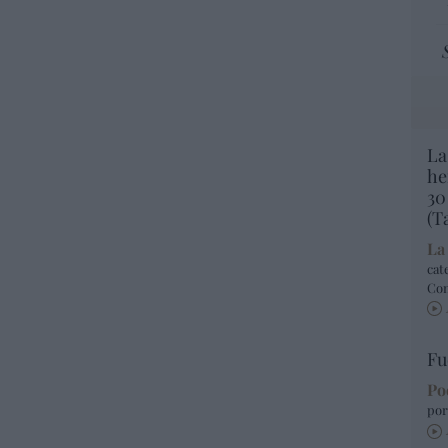
La
he
30
(T
La
cat
Co
Fu
Po
por