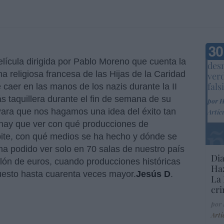
Marc
película dirigida por Pablo Moreno que cuenta la
desm
na religiosa francesa de las Hijas de la Caridad
ver
fals
caer en las manos de los nazis durante la II
s taquillera durante el fin de semana de su
por 
ara que nos hagamos una idea del éxito tan
Artíc
o hay que ver con qué producciones de
pite, con qué medios se ha hecho y dónde se
ha podido ver solo en 70 salas de nuestro país
Dia
llón de euros, cuando producciones históricas
Haz
uesto hasta cuarenta veces mayor.
Jesús D
.
La 
cri
por
Artí