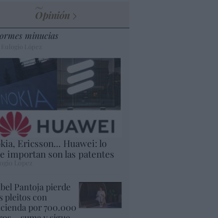
Opinión
ormes minucias
 Eulogio López
kia, Ericsson... Huawei: lo
e importan son las patentes
ogio López
abel Pantoja pierde
s pleitos con
cienda por 700.000
ros... suma y sigue