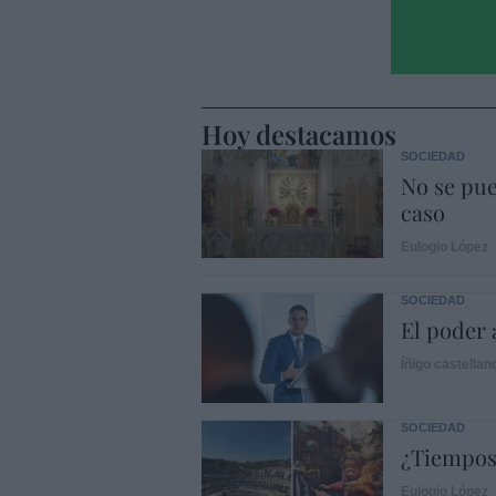
Hoy destacamos
SOCIEDAD
No se pue
caso
Eulogio López
SOCIEDAD
El poder 
Íñigo castellan
SOCIEDAD
¿Tiempos
Eulogio López