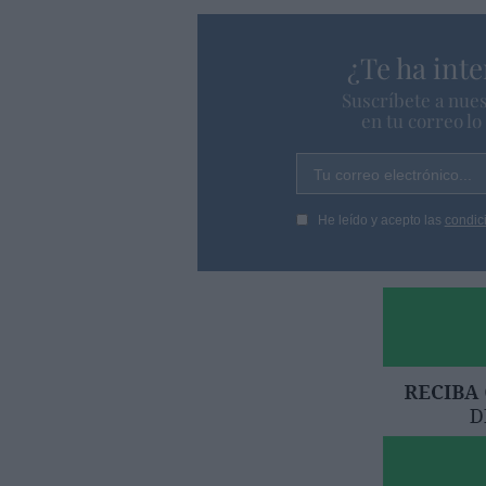
¿Te ha inte
Suscríbete a nues
en tu correo l
Tu correo electrónico...
He leído y acepto las
condic