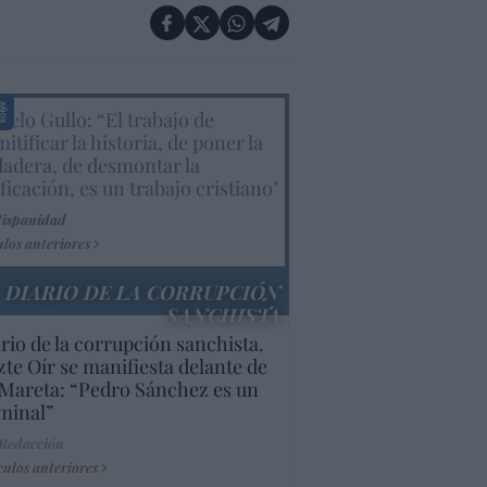
elo Gullo: “El trabajo de
itificar la historia, de poner la
dadera, de desmontar la
ificación, es un trabajo cristiano"
Hispanidad
ulos anteriores
DIARIO DE LA CORRUPCIÓN
SANCHISTA
rio de la corrupción sanchista.
te Oír se manifiesta delante de
Mareta: “Pedro Sánchez es un
minal”
 Redacción
culos anteriores