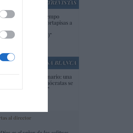
ENTREVISTAS
uropa lleva mucho tiempo
iendo aranceles y cortapisas a
oductos y compañías
ricanas (y europeas)”
Ana Sánchez Arjona
culos anteriores
LA CASA BLANCA
U. Inquietante escenario: una
cera parte de los demócratas se
ine como “socialista”
Ignacio Aguirre
culos anteriores
tas al director
Dios es el señor de los eclipses