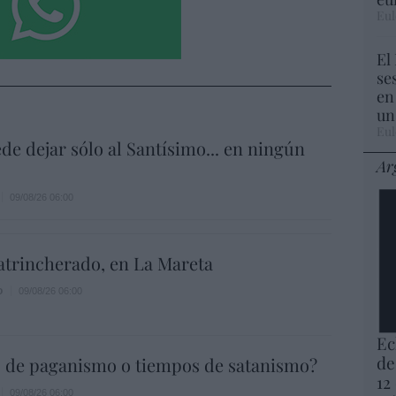
Eul
El
se
en
un
Eul
de dejar sólo al Santísimo... en ningún
Ar
09/08/26 06:00
atrincherado, en La Mareta
o
09/08/26 06:00
Ec
de
 de paganismo o tiempos de satanismo?
12
09/08/26 06:00