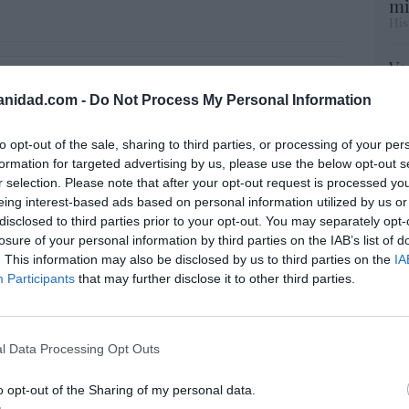
mi
His
Vo
andalf y el mediano
hi
anidad.com -
Do Not Process My Personal Information
y 
9/08/26 06:00
op
pr
to opt-out of the sale, sharing to third parties, or processing of your per
Red
formation for targeted advertising by us, please use the below opt-out s
r selection. Please note that after your opt-out request is processed y
os del Papa León XIV: lentos pero
eing interest-based ads based on personal information utilized by us or
“S
s
disclosed to third parties prior to your opt-out. You may separately opt-
si
losure of your personal information by third parties on the IAB’s list of
ab
09/08/26 06:00
. This information may also be disclosed by us to third parties on the
IA
po
Participants
that may further disclose it to other third parties.
Es
A
Go
s masones intentaron extorsionar al rey
co
III
Ma
l Data Processing Opt Outs
ce
s
09/08/26 06:00
His
o opt-out of the Sharing of my personal data.
L