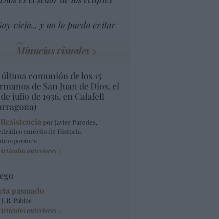
Soy viejo... y no lo puedo evitar
Minucias visuales
 última comunión de los 15
rmanos de San Juan de Dios, el
 de julio de 1936, en Calafell
arragona)
 Resistencia
por Javier Paredes,
edrático emérito de Historia
ntemporánea
Artículos anteriores
ego
eta pasmado
 J. R. Pablos
Artículos anteriores