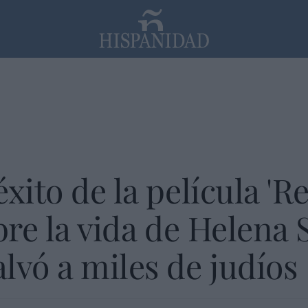
PP
SANTANDER
Religión
xito de la película 'R
bre la vida de Helena S
lvó a miles de judíos