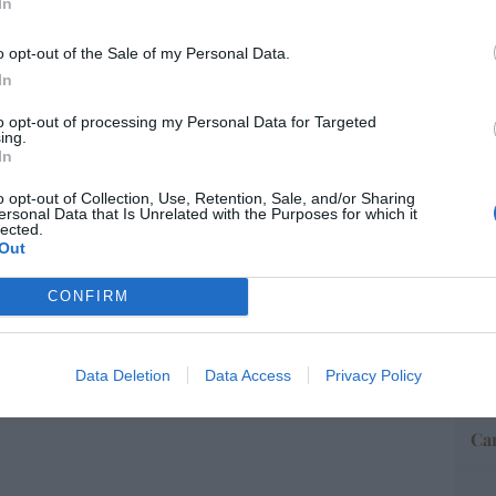
 presidenciales demócratas 2028. El
In
BIQ+ Pete Buttigieg regresa a escena y lo
o opt-out of the Sale of my Personal Data.
las peores propuestas de Biden
“E
In
pon
e
09/08/26 06:00
pr
to opt-out of processing my Personal Data for Targeted
ame
ing.
In
por 
Artí
o opt-out of Collection, Use, Retention, Sale, and/or Sharing
ersonal Data that Is Unrelated with the Purposes for which it
lected.
Out
EEU
CONFIRM
ter
def
por 
Data Deletion
Data Access
Privacy Policy
Artí
Car