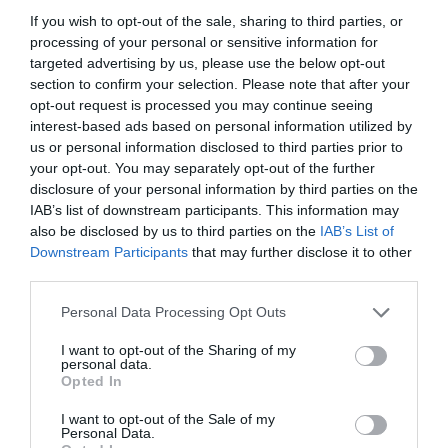
If you wish to opt-out of the sale, sharing to third parties, or
Artículos anteriores
processing of your personal or sensitive information for
targeted advertising by us, please use the below opt-out
DIARIO DE LA CORRUPCIÓN SANCHISTA
section to confirm your selection. Please note that after your
opt-out request is processed you may continue seeing
Diario de la corrupción sanchista. La
interest-based ads based on personal information utilized by
Audiencia Nacional prorroga seis meses la
us or personal information disclosed to third parties prior to
investigación del caso Koldo, ante el
your opt-out. You may separately opt-out of the further
ingente material incautado por la UCO
disclosure of your personal information by third parties on the
IAB’s list of downstream participants. This information may
por Redacción
also be disclosed by us to third parties on the
IAB’s List of
Downstream Participants
that may further disclose it to other
Artículos anteriores
third parties.
Opinión
Personal Data Processing Opt Outs
Enormes minucias
I want to opt-out of the Sharing of my
personal data.
por Eulogio López
Opted In
I want to opt-out of the Sale of my
Personal Data.