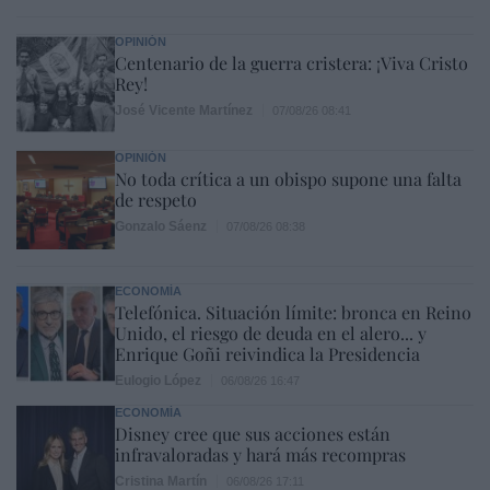
OPINIÓN
Centenario de la guerra cristera: ¡Viva Cristo
Rey!
José Vicente Martínez
07/08/26 08:41
OPINIÓN
No toda crítica a un obispo supone una falta
de respeto
Gonzalo Sáenz
07/08/26 08:38
ECONOMÍA
Telefónica. Situación límite: bronca en Reino
Unido, el riesgo de deuda en el alero... y
Enrique Goñi reivindica la Presidencia
Eulogio López
06/08/26 16:47
ECONOMÍA
Disney cree que sus acciones están
infravaloradas y hará más recompras
Cristina Martín
06/08/26 17:11