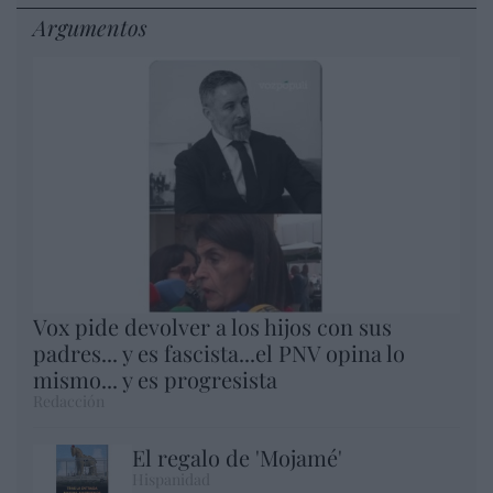
Argumentos
Vox pide devolver a los hijos con sus
padres... y es fascista...el PNV opina lo
mismo... y es progresista
Redacción
El regalo de 'Mojamé'
Hispanidad