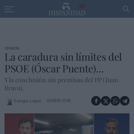
Educación
Entrevistas
PP
SANTANDER
R
30
OPINIÓN
La caradura sin límites del
PSOE (Óscar Puente)...
Y la conclusión sin premisas del PP (Juan
Bravo).
01/09/25 10:45
Eulogio López