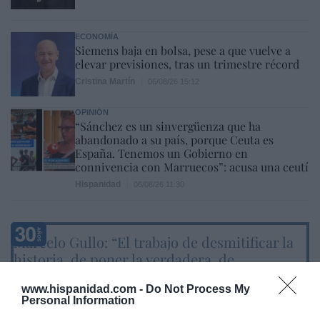
ECONOMÍA
Siemens baja en bolsa, pese a que vuelve a
elevar previsiones, tras un trimestre récord
Cristina Martín
06/08/26 15:12
OPINIÓN
“Sánchez es un sinvergüenza que ha
abandonado a su país, porque Ceuta es
España. Tenemos un Gobierno en
connivencia con Marruecos”: acusa una ceutí
Hispanidad
06/08/26 11:30
Marcelo Gullo: “El trabajo de desmitificar la
historia, de poner la verdadera, de
desmontar la falsificación, es un trabajo
www.hispanidad.com -
Do Not Process My
cristiano"
Personal Information
por Hispanidad