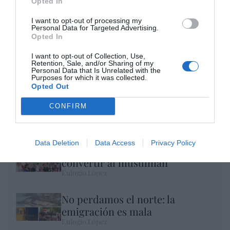
Opted In
I want to opt-out of processing my
Personal Data for Targeted Advertising.
Opted In
I want to opt-out of Collection, Use,
Retention, Sale, and/or Sharing of my
Personal Data that Is Unrelated with the
Purposes for which it was collected.
Opted Out
El IBEX 35 cerró la sesión del miércoles en
CONFIRM
los 20.057 puntos, un nuevo récord
Eulogio López
Data Deletion
Data Access
Privacy Policy
Ceuta. Nuestra Señora de África:
convertir al musulmán
Eulogio López
No perdamos el norte: la
emigración es mala
Eulogio López