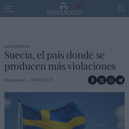
Educación
Entrevistas
PP
SANTANDER
R
30
ARGUMENTOS
Suecia, el país donde se
producen más violaciones
21/09/18 12:30
Hispanidad