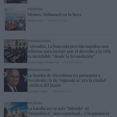
SOCIEDAD
Memes. Mohamed en la boya
Redacción
08/08/26 06:00
INTERNACIONAL
Colombia. La bancada provida impulsa una
reforma para incluir que el derecho a la vida
es inviolable “desde la fecundación”
José Ángel Gutiérrez
08/08/26 06:00
INTERNACIONAL
La bomba de Hiroshima no perseguía a
Occidente, la de Nagasaki sí: era la ciudad
católica del Japón
Eulogio López
08/08/26 06:00
SOCIEDAD
La batalla no es solo “híbrida” ni
“biopolítica”, sino espiritual... y la ganará la