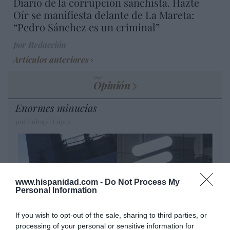
Diario de la corrupción sanchista. Hazte
Oír se manifiesta delante de La Mareta:
“Pedro Sánchez es un criminal”
por Redacción
Artículos anteriores
Opinión
Enormes minucias
por Eulogio López
www.hispanidad.com -
Do Not Process My
Personal Information
If you wish to opt-out of the sale, sharing to third parties, or
processing of your personal or sensitive information for