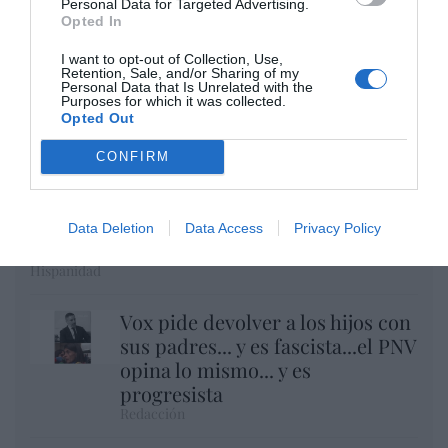
Personal Data for Targeted Advertising.
Opted In
I want to opt-out of Collection, Use,
Retention, Sale, and/or Sharing of my
Personal Data that Is Unrelated with the
Purposes for which it was collected.
Opted Out
CONFIRM
Eclipse Sánchez: "No te olvides de las gafas
protectoras. Así, el 12 de agosto sólo
Data Deletion
Data Access
Privacy Policy
tendrás que mirar al cielo"
Hispanidad
Vox pide devolver a los hijos con
sus padres... y es fascista...el PNV
opina lo mismo... y es
progresista
Redacción