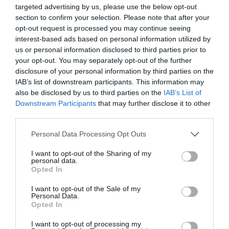
targeted advertising by us, please use the below opt-out
section to confirm your selection. Please note that after your
Nokia, Ericsson... Huawei: lo que importan
opt-out request is processed you may continue seeing
son las patentes
interest-based ads based on personal information utilized by
us or personal information disclosed to third parties prior to
Eulogio López
your opt-out. You may separately opt-out of the further
disclosure of your personal information by third parties on the
Isabel Pantoja pierde dos pleitos
IAB’s list of downstream participants. This information may
con Hacienda por 700.000
also be disclosed by us to third parties on the
IAB’s List of
euros... suma y sigue
Downstream Participants
that may further disclose it to other
Eulogio López
third parties.
Personal Data Processing Opt Outs
El IBEX 35 cerró la sesión del
miércoles en los 20.057 puntos,
I want to opt-out of the Sharing of my
un nuevo récord
personal data.
Opted In
Eulogio López
I want to opt-out of the Sale of my
Argumentos
Personal Data.
Opted In
I want to opt-out of processing my