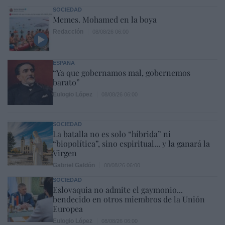
SOCIEDAD
Memes. Mohamed en la boya
Redacción
08/08/26 06:00
ESPAÑA
“Ya que gobernamos mal, gobernemos
barato”
Eulogio López
08/08/26 06:00
SOCIEDAD
La batalla no es solo “híbrida” ni
“biopolítica”, sino espiritual... y la ganará la
Virgen
Gabriel Galdón
08/08/26 06:00
SOCIEDAD
Eslovaquia no admite el gaymonio...
bendecido en otros miembros de la Unión
Europea
Eulogio López
08/08/26 06:00