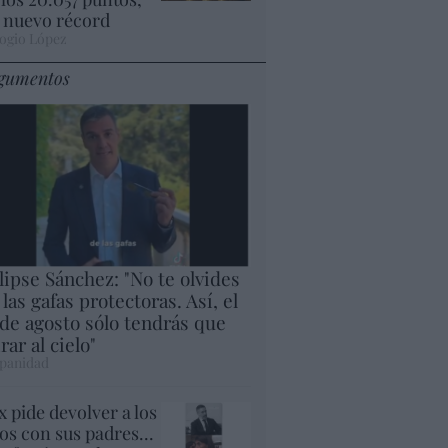
 nuevo récord
ogio López
gumentos
lipse Sánchez: "No te olvides
 las gafas protectoras. Así, el
 de agosto sólo tendrás que
rar al cielo"
panidad
x pide devolver a los
jos con sus padres...