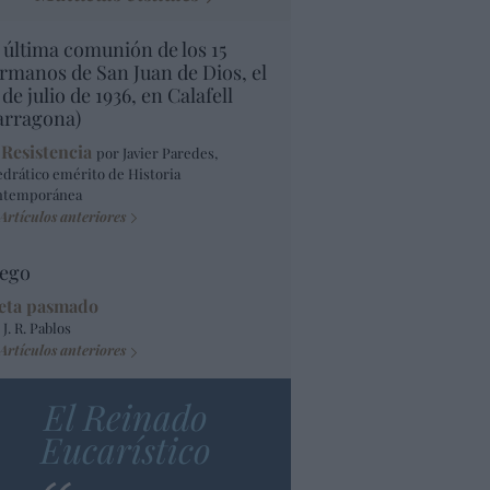
 última comunión de los 15
rmanos de San Juan de Dios, el
 de julio de 1936, en Calafell
arragona)
 Resistencia
por Javier Paredes,
edrático emérito de Historia
ntemporánea
Artículos anteriores
ego
eta pasmado
 J. R. Pablos
Artículos anteriores
El Reinado
Eucarístico