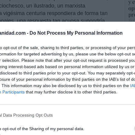
y 
ciochesco, un ilustrado, un marxista
op
 vigésima centuria respondiera de forma tan
pr
Red
onajes, una respuesta tan acuosa supondría
manidad avanza cuando sus miembros tienen
anidad.com -
Do Not Process My Personal Information
“S
entido. Siempre es mejor tener un objetivo que
si
puede inflamar los ánimos, pero lo segundo
ab
to opt-out of the sale, sharing to third parties, or processing of your per
 puede producir románticos, lo segundo
po
formation for targeted advertising by us, please use the below opt-out s
erar tiranos, lo segundo suicidas. Además, el
Es
r selection. Please note that after your opt-out request is processed y
sumen que conozco del egoísmo. El Vive y deja
Go
eing interest-based ads based on personal information utilized by us or
co
disclosed to third parties prior to your opt-out. You may separately opt-
, de amistad, de la camaradería, de la
Ma
losure of your personal information by third parties on the IAB’s list of
 que es más grave, de la taberna. Egoísmo en
ce
. This information may also be disclosed by us to third parties on the
IA
el ser human soporta mejor la injuria que el
His
Participants
that may further disclose it to other third parties.
ní, aburrido del snobismo occidental, recupera
huyera buscando el paraíso londinense.
l Data Processing Opt Outs
“E
o que el Islam inmisericorde: el vacío de un
pon
o opt-out of the Sharing of my personal data.
pr
isto
de la vida pública pero que, sobre todo, lo