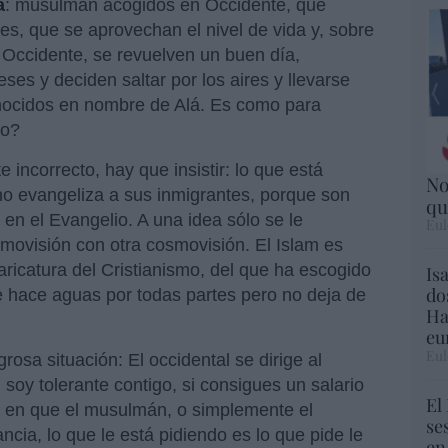
a
: musulmán acogidos en Occidente, que
es, que se aprovechan el nivel de vida y, sobre
e Occidente, se revuelven un buen día,
s y deciden saltar por los aires y llevarse
nocidos en nombre de Alá. Es como para
do?
 incorrecto, hay que insistir: lo que está
No
no evangeliza a sus inmigrantes, porque son
qu
en el Evangelio. A una idea sólo se le
Eul
movisión con otra cosmovisión. El Islam es
ricatura del Cristianismo, del que ha escogido
Is
do
 hace aguas por todas partes pero no deja de
Ha
eu
Eul
grosa situación: El occidental se dirige al
 soy tolerante contigo, si consigues un salario
El
a en que el musulmán, o simplemente el
se
ancia, lo que le está pidiendo es lo que pide le
en