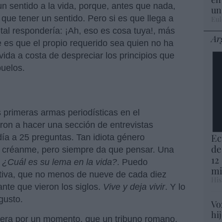
un sentido a la vida, porque, antes que nada,
un
e que tener un sentido. Pero si es que llega a
Eul
ental respondería: ¡Ah, eso es cosa tuya!, más
Ar
 es que el propio requerido sea quien no ha
vida a costa de despreciar los principios que
buelos.
primeras armas periodísticas en el
ron a hacer una sección de entrevistas
Ec
ía a 25 preguntas. Tan idiota género
de
o, créanme, pero siempre da que pensar. Una
12
:
¿Cuál es su lema en la vida?
. Puedo
mi
ctiva, que no menos de nueve de cada diez
His
nte que vieron los siglos.
Vive y deja vivir
. Y lo
gusto.
Vo
hi
iera por un momento, que un tribuno romano,