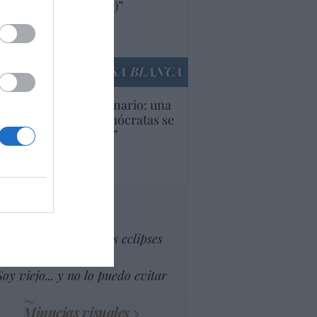
ricanas (y europeas)”
Ana Sánchez Arjona
culos anteriores
LA CASA BLANCA
U. Inquietante escenario: una
cera parte de los demócratas se
ine como “socialista”
Ignacio Aguirre
culos anteriores
tas al director
Dios es el señor de los eclipses
Soy viejo... y no lo puedo evitar
Minucias visuales