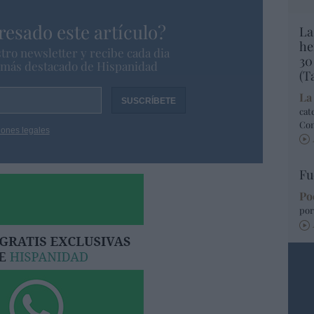
resado este artículo?
La
he
tro newsletter y recibe cada dia
30
o más destacado de Hispanidad
(T
La
cat
Co
iones legales
Fu
Po
por