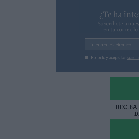
¿Te ha inte
Suscríbete a nues
en tu correo l
Tu correo electrónico...
He leído y acepto las
condic