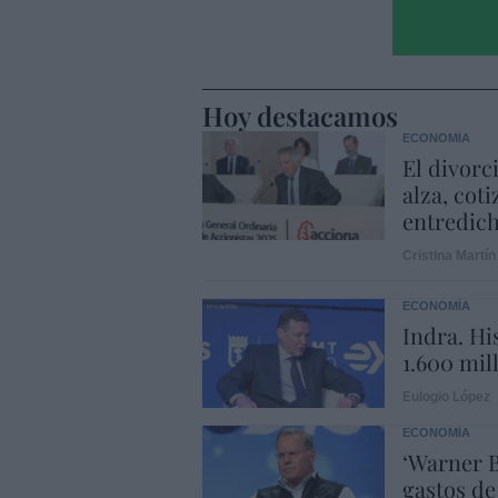
Hoy destacamos
ECONOMÍA
El divorc
alza, coti
entredic
Cristina Martín
ECONOMÍA
Indra. Hi
1.600 mil
Eulogio López
ECONOMÍA
‘Warner B
gastos de