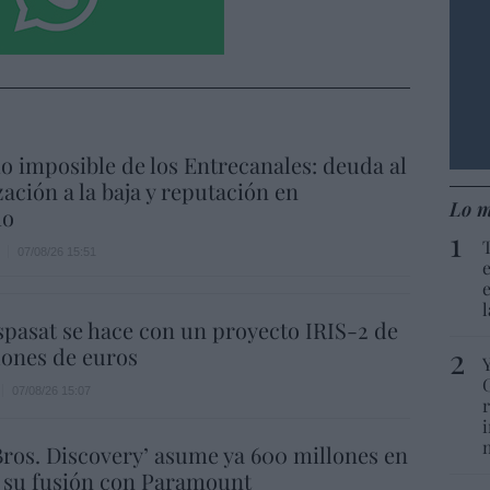
io imposible de los Entrecanales: deuda al
zación a la baja y reputación en
Lo m
ho
07/08/26 15:51
spasat se hace con un proyecto IRIS-2 de
lones de euros
07/08/26 15:07
ros. Discovery’ asume ya 600 millones en
 su fusión con Paramount