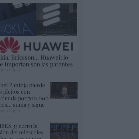
kia, Ericsson... Huawei: lo
e importan son las patentes
ogio López
abel Pantoja pierde
s pleitos con
cienda por 700.000
ros... suma y sigue
ogio López
 IBEX 35 cerró la
sión del miércoles
 los 20.057 puntos,