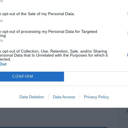
In
ame
por 
o opt-out of the Sale of my Personal Data.
Artí
In
que algunos aborígenes de la América
to opt-out of processing my Personal Data for Targeted
ing.
 oro y plata por baratijas, Occidente ha
In
EEU
mbio de nada. Más bien, como en la parábola
ter
o bajo tierra, no fuera a comprometerle. Y,
o opt-out of Collection, Use, Retention, Sale, and/or Sharing
def
ersonal Data that Is Unrelated with the Purposes for which it
ola, ya ven para qué nos ha servido. Los hay
lected.
por 
Out
ue otros desperdiciamos, son capaces de
Artí
ita pasando por el infierno de Kings Cross.
CONFIRM
Car
Data Deletion
Data Access
Privacy Policy