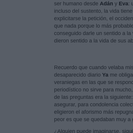
ser humano desde
Adán
y
Eva
: 
incluso del sustento, la vida tien
explicitarse la petición, el occid
que nada porque lo más probable
conseguido darle un sentido a la 
dieron sentido a la vida de sus a
Recuerdo que cuando velaba mis 
desaparecido diario
Ya
me obliga
veraniegas en las que se respond
periodístico no sirve para much
de las preguntas era la siguiente
asegurar, para condolencia cole
eligieron el aforismo más repugna
peor es que se quedaban muy a 
¿Alguien puede imaginarse, siqu