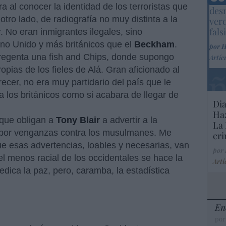
Marc
 al conocer la identidad de los terroristas que
desm
tro lado, de radiografía no muy distinta a la
ver
fals
 No eran inmigrantes ilegales, sino
o Unido y más británicos que el
Beckham
.
por 
 regenta una fish and Chips, donde supongo
Artíc
opias de los fieles de Alá. Gran aficionado al
recer, no era muy partidario del país que le
 a los británicos como si acabara de llegar de
Dia
Haz
 que obligan a
Tony Blair
a advertir a la
La 
r por venganzas contra los musulmanes. Me
cri
ue esas advertencias, loables y necesarias, van
por
 el menos racial de los occidentales se hace la
Artí
predica la paz, pero, caramba, la estadística
En
por