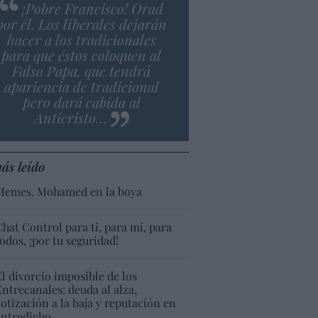
¡Pobre Francisco! Orad
por él. Los liberales dejarán
hacer a los tradicionales
para que éstos coloquen al
Falso Papa, que tendrá
apariencia de tradicional
pero dará cabida al
Anticristo…
ás leído
Memes. Mohamed en la boya
Chat Control para ti, para mí, para
todos, ¡por tu seguridad!
El divorcio imposible de los
Entrecanales: deuda al alza,
cotización a la baja y reputación en
entredicho