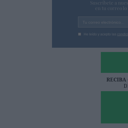
Suscríbete a nues
en tu correo l
Tu correo electrónico...
He leído y acepto las
condic