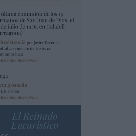
 última comunión de los 15
rmanos de San Juan de Dios, el
 de julio de 1936, en Calafell
arragona)
 Resistencia
por Javier Paredes,
edrático emérito de Historia
ntemporánea
Artículos anteriores
ego
eta pasmado
 J. R. Pablos
Artículos anteriores
El Reinado
Eucarístico