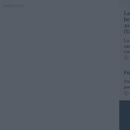
09/08/26 06:00
La
he
30
(T
La
cat
Co
Fu
Po
por