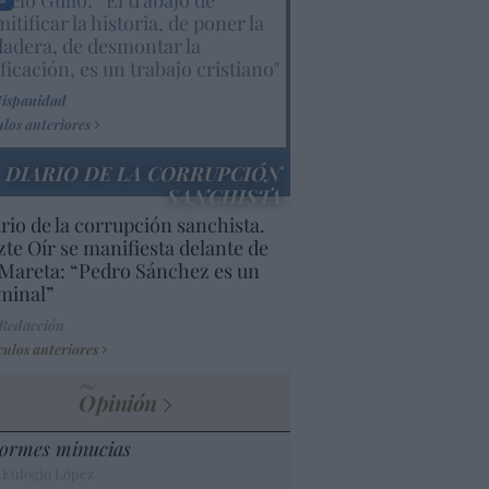
elo Gullo: “El trabajo de
itificar la historia, de poner la
dadera, de desmontar la
ificación, es un trabajo cristiano"
Hispanidad
ulos anteriores
DIARIO DE LA CORRUPCIÓN
SANCHISTA
rio de la corrupción sanchista.
te Oír se manifiesta delante de
Mareta: “Pedro Sánchez es un
minal”
 Redacción
culos anteriores
Opinión
ormes minucias
 Eulogio López