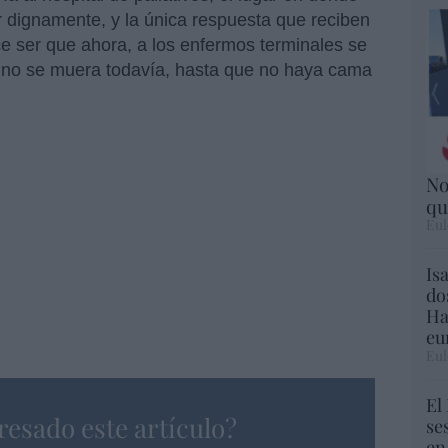
r dignamente, y la única respuesta que reciben
ce ser que ahora, a los enfermos terminales se
, no se muera todavía, hasta que no haya cama
No
qu
Eul
Is
do
Ha
eu
Eul
El
resado este artículo?
se
en