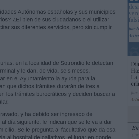
Marc
desm
nidades Autónomas españolas y sus municipios
ver
fals
ios? ¿El bien de sus ciudadanos o el utilizar
itar sus diferentes servicios, pero sin cumplir
por 
Artíc
rias: en la localidad de Sotrondio le detectan
Dia
Haz
erminal y le dan, de vida, seis meses.
La 
tar en el Ayuntamiento la ayuda para la
cri
ican que dichos trámites durarán de tres a
por
en los trámites burocráticos y deciden buscar a
Artí
lar.
ravado, y ha debido ser ingresado de
, al día siguiente, le indican que se le va a dar
En
icilio. Se le pregunta al facultativo que da esa
por
a al hospital de paliativos, el lugar en donde