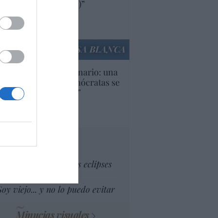
ricanas (y europeas)”
Ana Sánchez Arjona
culos anteriores
LA CASA BLANCA
U. Inquietante escenario: una
cera parte de los demócratas se
ine como “socialista”
Ignacio Aguirre
culos anteriores
tas al director
Dios es el señor de los eclipses
Soy viejo... y no lo puedo evitar
Minucias visuales