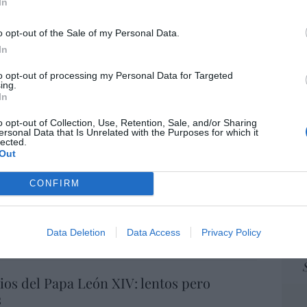
In
ame
 prevenir, pero no derrochar dinero
por 
o opt-out of the Sale of my Personal Data.
Artí
In
ez-León
09/08/26 06:00
to opt-out of processing my Personal Data for Targeted
DO
ing.
In
a-Patria
EEU
ter
o opt-out of Collection, Use, Retention, Sale, and/or Sharing
09/08/26 06:00
def
ersonal Data that Is Unrelated with the Purposes for which it
lected.
por 
Out
Artí
L
CONFIRM
 presidenciales demócratas 2028. El
Car
BIQ+ Pete Buttigieg regresa a escena y lo
las peores propuestas de Biden
Data Deletion
Data Access
Privacy Policy
e
09/08/26 06:00
os del Papa León XIV: lentos pero
s