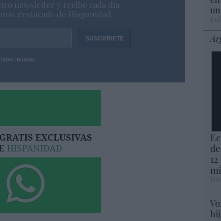
tro newsletter y recibe cada dia
un
o más destacado de Hispanidad
Eul
Ar
iones legales
Ec
de
12
mi
His
Vo
hi