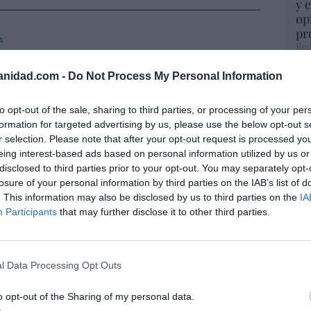
y 
op
pr
A
Red
s masones intentaron extorsionar al rey
III
anidad.com -
Do Not Process My Personal Information
“S
si
s
09/08/26 06:00
ab
to opt-out of the sale, sharing to third parties, or processing of your per
po
formation for targeted advertising by us, please use the below opt-out s
Es
r selection. Please note that after your opt-out request is processed y
Se intensifica la persecución a los
Go
eing interest-based ads based on personal information utilized by us or
s: “Es casi imposible que se reúnan en un
co
disclosed to third parties prior to your opt-out. You may separately opt-
gar”
Ma
losure of your personal information by third parties on the IAB’s list of
ce
. This information may also be disclosed by us to third parties on the
IA
iérrez
09/08/26 06:00
His
Participants
that may further disclose it to other third parties.
andalf y el mediano
l Data Processing Opt Outs
9/08/26 06:00
“E
pon
o opt-out of the Sharing of my personal data.
pr