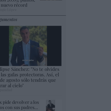
 nuevo récord
ogio López
gumentos
lipse Sánchez: "No te olvides
 las gafas protectoras. Así, el
 de agosto sólo tendrás que
rar al cielo"
panidad
x pide devolver a los
jos con sus padres...