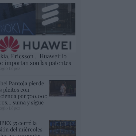
kia, Ericsson... Huawei: lo
e importan son las patentes
ogio López
abel Pantoja pierde
s pleitos con
cienda por 700.000
ros... suma y sigue
ogio López
 IBEX 35 cerró la
sión del miércoles
 los 20.057 puntos,