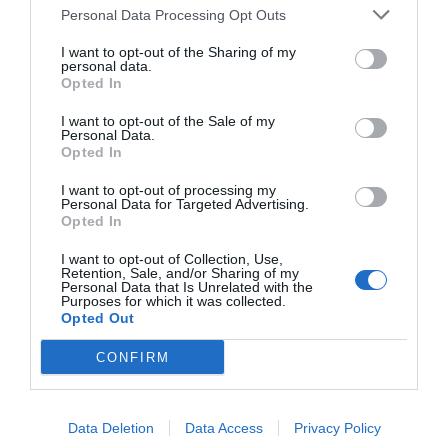
Personal Data Processing Opt Outs
I want to opt-out of the Sharing of my
personal data.
Opted In
Vox pide devolver a los hijos con sus
I want to opt-out of the Sale of my
padres... y es fascista...el PNV opina lo
Personal Data.
mismo... y es progresista
Opted In
Redacción
I want to opt-out of processing my
Personal Data for Targeted Advertising.
“Sánchez es un sinvergüenza
Opted In
que ha abandonado a su país,
I want to opt-out of Collection, Use,
porque Ceuta es España.
Retention, Sale, and/or Sharing of my
Personal Data that Is Unrelated with the
Tenemos un Gobierno en
Purposes for which it was collected.
connivencia con Marruecos”:
Opted Out
acusa una ceutí
CONFIRM
Hispanidad
El regalo de 'Mojamé'
Data Deletion
Data Access
Privacy Policy
Hispanidad