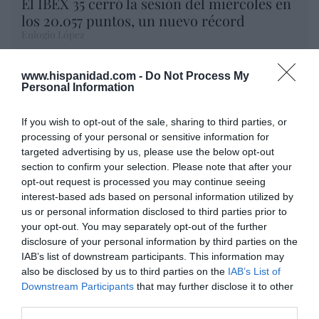
El IBEX 35 cerró la sesión del miércoles en
los 20.057 puntos, un nuevo récord
Eulogio López
Ceuta. Nuestra Señora de África:
www.hispanidad.com -
Do Not Process My
convertir al musulmán
Personal Information
Eulogio López
If you wish to opt-out of the sale, sharing to third parties, or
No perdamos el norte: la
processing of your personal or sensitive information for
targeted advertising by us, please use the below opt-out
emigración es mala
section to confirm your selection. Please note that after your
Eulogio López
opt-out request is processed you may continue seeing
Argumentos
interest-based ads based on personal information utilized by
us or personal information disclosed to third parties prior to
your opt-out. You may separately opt-out of the further
disclosure of your personal information by third parties on the
IAB’s list of downstream participants. This information may
also be disclosed by us to third parties on the
IAB’s List of
Downstream Participants
that may further disclose it to other
third parties.