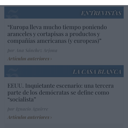
ENTREVISTAS
“Europa lleva mucho tiempo poniendo
aranceles y cortapisas a productos y
compañías americanas (y europeas)”
por Ana Sánchez Arjona
Artículos anteriores
LA CASA BLANCA
EEUU. Inquietante escenario: una tercera
parte de los demócratas se define como
“socialista”
por Ignacio Aguirre
Artículos anteriores