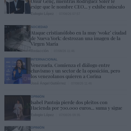
Onur Genç, mientras Rodríguez Soler le
exige que le nombre CEO... y exhibe músculo
Eulogio López
07/08/26 07:57
SOCIEDAD
Ataque cristianófobo en la muy ‘woke’ ciudad
de Nueva York: destrozan una imagen de la
Virgen María
Redacción
07/08/26 11:46
INTERNACIONAL
Venezuela. Comienza el diálogo entre
chavismo y un sector de la oposición, pero
los venezolanos quieren a Corina
José Ángel Gutiérrez
07/08/26 11:46
OPINIÓN
Isabel Pantoja pierde dos pleitos con
Hacienda por 700.000 euros... suma y sigue
Eulogio López
07/08/26 09:35
OPINIÓN