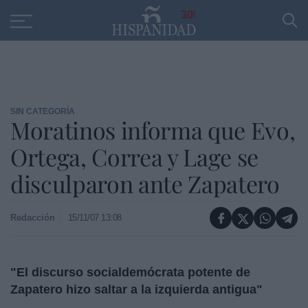
Educación
Entrevistas
PP
SANTANDER
R
30
SIN CATEGORÍA
Moratinos informa que Evo,
Ortega, Correa y Lage se
disculparon ante Zapatero
Redacción
15/11/07 13:08
"El discurso socialdemócrata potente de
Zapatero hizo saltar a la izquierda antigua"