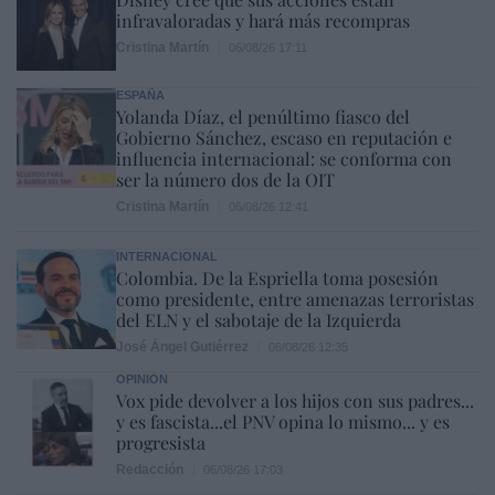
infravaloradas y hará más recompras
Cristina Martín
06/08/26 17:11
ESPAÑA
Yolanda Díaz, el penúltimo fiasco del
Gobierno Sánchez, escaso en reputación e
influencia internacional: se conforma con
ser la número dos de la OIT
Cristina Martín
06/08/26 12:41
INTERNACIONAL
Colombia. De la Espriella toma posesión
como presidente, entre amenazas terroristas
del ELN y el sabotaje de la Izquierda
José Ángel Gutiérrez
06/08/26 12:35
OPINIÓN
Vox pide devolver a los hijos con sus padres...
y es fascista...el PNV opina lo mismo... y es
progresista
Redacción
06/08/26 17:03