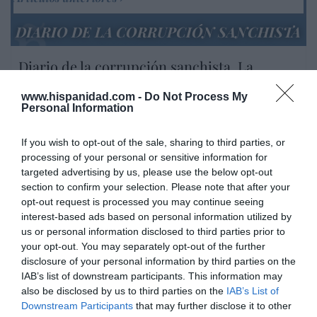
DIARIO DE LA CORRUPCIÓN SANCHISTA
Diario de la corrupción sanchista. La
Audiencia Nacional prorroga seis meses la
investigación del caso Koldo, ante el
www.hispanidad.com -
Do Not Process My
Personal Information
ingente material incautado por la UCO
por Redacción
If you wish to opt-out of the sale, sharing to third parties, or
processing of your personal or sensitive information for
Artículos anteriores
targeted advertising by us, please use the below opt-out
section to confirm your selection. Please note that after your
Opinión
opt-out request is processed you may continue seeing
interest-based ads based on personal information utilized by
Enormes minucias
us or personal information disclosed to third parties prior to
your opt-out. You may separately opt-out of the further
por Eulogio López
disclosure of your personal information by third parties on the
IAB’s list of downstream participants. This information may
also be disclosed by us to third parties on the
IAB’s List of
Downstream Participants
that may further disclose it to other