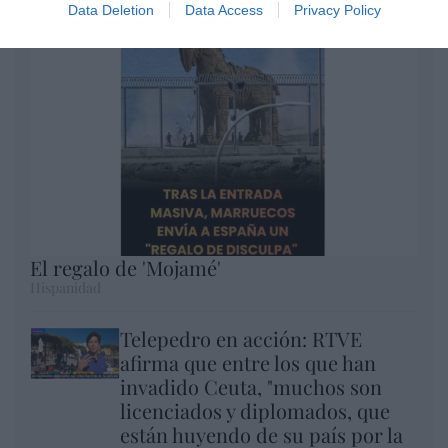
Data Deletion
Data Access
Privacy Policy
El regalo de 'Mojamé'
Hispanidad
Telepedro en acción: RTVE
afirma que entre los que han
invadido Ceuta, "muchos son
licenciados y diplomados, que
están huyendo de su país por la