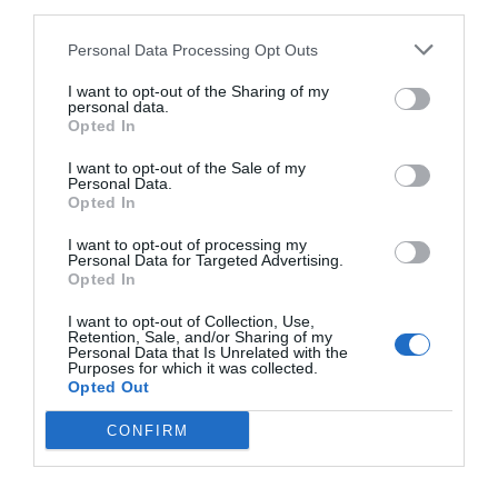
third parties.
Personal Data Processing Opt Outs
I want to opt-out of the Sharing of my
personal data.
Opted In
I want to opt-out of the Sale of my
El IBEX 35 cerró la sesión del miércoles en
Personal Data.
Opted In
los 20.057 puntos, un nuevo récord
Eulogio López
I want to opt-out of processing my
Personal Data for Targeted Advertising.
Opted In
Ceuta. Nuestra Señora de África:
convertir al musulmán
I want to opt-out of Collection, Use,
Retention, Sale, and/or Sharing of my
Eulogio López
Personal Data that Is Unrelated with the
Purposes for which it was collected.
Opted Out
No perdamos el norte: la
emigración es mala
CONFIRM
Eulogio López
Argumentos