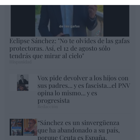
Eclipse Sánchez: "No te olvides de las gafas
protectoras. Así, el 12 de agosto sólo
tendrás que mirar al cielo"
Hispanidad
Vox pide devolver a los hijos con
sus padres... y es fascista...el PNV
opina lo mismo... y es
progresista
Redacción
“Sánchez es un sinvergüenza
que ha abandonado a su país,
porque Ceuta es España.