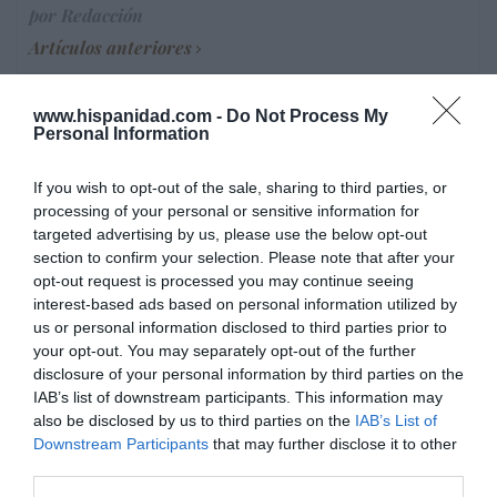
por Redacción
Artículos anteriores
Opinión
www.hispanidad.com -
Do Not Process My
Personal Information
Enormes minucias
por Eulogio López
If you wish to opt-out of the sale, sharing to third parties, or
processing of your personal or sensitive information for
targeted advertising by us, please use the below opt-out
section to confirm your selection. Please note that after your
opt-out request is processed you may continue seeing
interest-based ads based on personal information utilized by
us or personal information disclosed to third parties prior to
your opt-out. You may separately opt-out of the further
disclosure of your personal information by third parties on the
IAB’s list of downstream participants. This information may
also be disclosed by us to third parties on the
IAB’s List of
Downstream Participants
that may further disclose it to other
third parties.
Nokia, Ericsson... Huawei: lo que importan