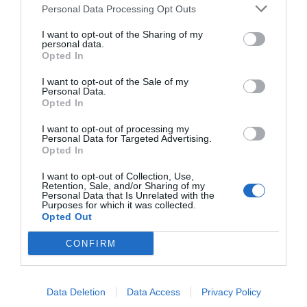
son las patentes
Personal Data Processing Opt Outs
Eulogio López
I want to opt-out of the Sharing of my
personal data.
Isabel Pantoja pierde dos pleitos
Opted In
con Hacienda por 700.000
I want to opt-out of the Sale of my
euros... suma y sigue
Personal Data.
Eulogio López
Opted In
I want to opt-out of processing my
El IBEX 35 cerró la sesión del
Personal Data for Targeted Advertising.
miércoles en los 20.057 puntos,
Opted In
un nuevo récord
I want to opt-out of Collection, Use,
Eulogio López
Retention, Sale, and/or Sharing of my
Personal Data that Is Unrelated with the
Purposes for which it was collected.
Argumentos
Opted Out
CONFIRM
Data Deletion
Data Access
Privacy Policy