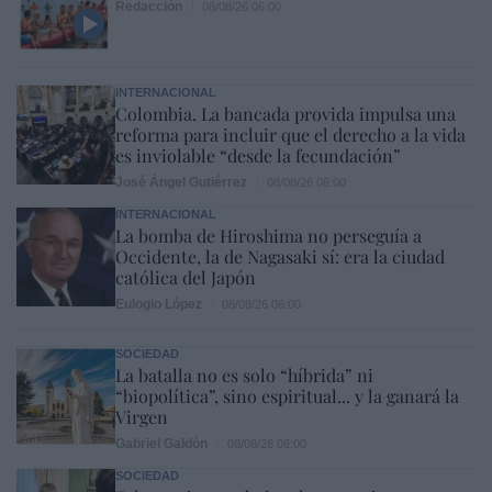
Redacción
08/08/26 06:00
INTERNACIONAL
Colombia. La bancada provida impulsa una
reforma para incluir que el derecho a la vida
es inviolable “desde la fecundación”
José Ángel Gutiérrez
08/08/26 06:00
INTERNACIONAL
La bomba de Hiroshima no perseguía a
Occidente, la de Nagasaki sí: era la ciudad
católica del Japón
Eulogio López
08/08/26 06:00
SOCIEDAD
La batalla no es solo “híbrida” ni
“biopolítica”, sino espiritual... y la ganará la
Virgen
Gabriel Galdón
08/08/26 06:00
SOCIEDAD