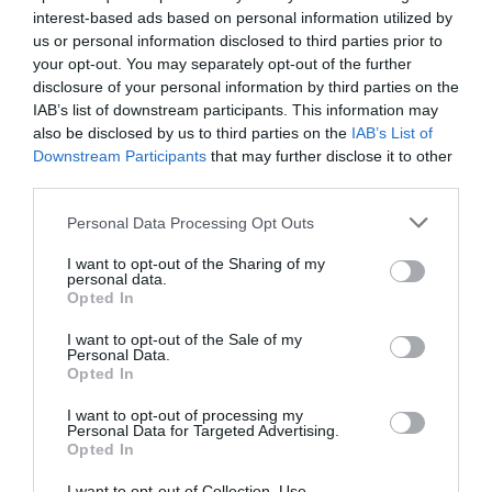
ser la número dos de la OIT
interest-based ads based on personal information utilized by
Cristina Martín
06/08/26 12:41
us or personal information disclosed to third parties prior to
your opt-out. You may separately opt-out of the further
disclosure of your personal information by third parties on the
INTERNACIONAL
Colombia. De la Espriella toma posesión
IAB’s list of downstream participants. This information may
como presidente, entre amenazas terroristas
also be disclosed by us to third parties on the
IAB’s List of
del ELN y el sabotaje de la Izquierda
Downstream Participants
that may further disclose it to other
José Ángel Gutiérrez
06/08/26 12:35
third parties.
OPINIÓN
Personal Data Processing Opt Outs
Vox pide devolver a los hijos con sus padres...
y es fascista...el PNV opina lo mismo... y es
I want to opt-out of the Sharing of my
progresista
personal data.
Opted In
Redacción
06/08/26 17:03
I want to opt-out of the Sale of my
ECONOMÍA
Personal Data.
Siemens baja en bolsa, pese a que vuelve a
Opted In
elevar previsiones, tras un trimestre récord
I want to opt-out of processing my
Cristina Martín
06/08/26 15:12
Personal Data for Targeted Advertising.
Opted In
OPINIÓN
“Sánchez es un sinvergüenza que ha
I want to opt-out of Collection, Use,