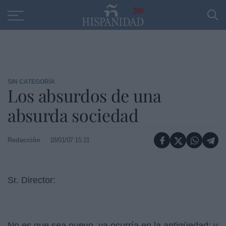
Educación
Entrevistas
PP
SANTANDER
R
30
SIN CATEGORÍA
Los absurdos de una
absurda sociedad
Redacción
18/01/07 15:21
Sr. Director:
No es que sea nuevo, ya ocurría en la antigüedad; y