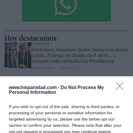
Hoy destacamos
ECONOMÍA
Telefónica. Situación límite: bronca en Reino
Unido, el riesgo de deuda en el alero... y
Enrique Goñi reivindica la Presidencia
Eulogio López
06/08/26 16:47
ECONOMÍA
Disney cree que sus acciones están
www.hispanidad.com -
Do Not Process My
infravaloradas y hará más recompras
Personal Information
Cristina Martín
06/08/26 17:11
If you wish to opt-out of the sale, sharing to third parties, or
processing of your personal or sensitive information for
ESPAÑA
Yolanda Díaz, el penúltimo fiasco del
targeted advertising by us, please use the below opt-out
Gobierno Sánchez, escaso en reputación e
section to confirm your selection. Please note that after your
influencia internacional: se conforma con
opt-out request is processed you may continue seeing