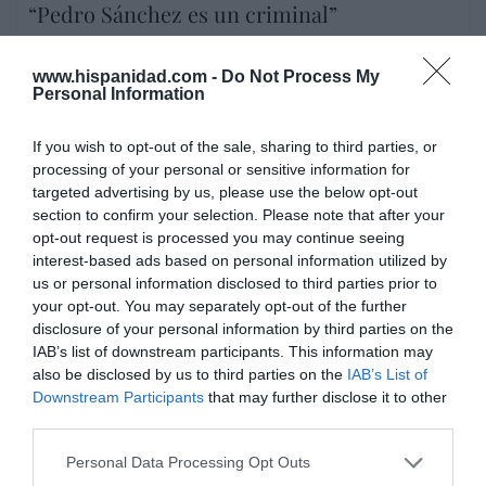
“Pedro Sánchez es un criminal”
por Redacción
www.hispanidad.com -
Do Not Process My
Artículos anteriores
Personal Information
Opinión
If you wish to opt-out of the sale, sharing to third parties, or
processing of your personal or sensitive information for
Enormes minucias
targeted advertising by us, please use the below opt-out
por Eulogio López
section to confirm your selection. Please note that after your
opt-out request is processed you may continue seeing
interest-based ads based on personal information utilized by
us or personal information disclosed to third parties prior to
your opt-out. You may separately opt-out of the further
disclosure of your personal information by third parties on the
IAB’s list of downstream participants. This information may
also be disclosed by us to third parties on the
IAB’s List of
Downstream Participants
that may further disclose it to other
third parties.
Personal Data Processing Opt Outs