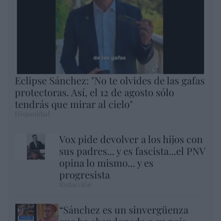
Eclipse Sánchez: "No te olvides de las gafas
protectoras. Así, el 12 de agosto sólo
tendrás que mirar al cielo"
Hispanidad
Vox pide devolver a los hijos con
sus padres... y es fascista...el PNV
opina lo mismo... y es
progresista
Redacción
“Sánchez es un sinvergüenza