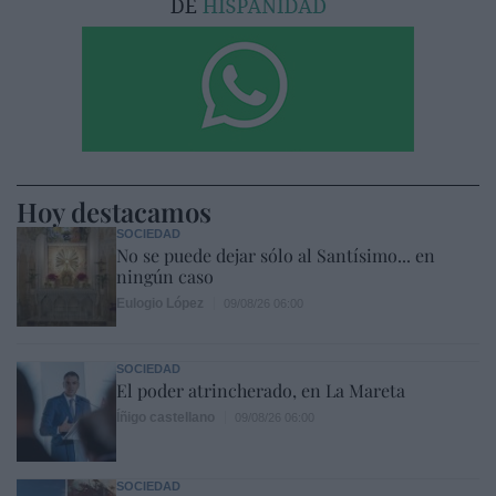
Hoy destacamos
SOCIEDAD
No se puede dejar sólo al Santísimo... en
ningún caso
Eulogio López
09/08/26 06:00
SOCIEDAD
El poder atrincherado, en La Mareta
Íñigo castellano
09/08/26 06:00
SOCIEDAD