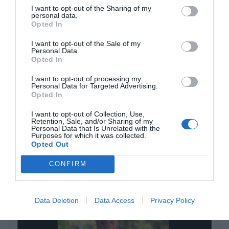
Nokia, Ericsson... Huawei: lo que importan
I want to opt-out of the Sharing of my
personal data.
son las patentes
Opted In
Eulogio López
I want to opt-out of the Sale of my
Personal Data.
Isabel Pantoja pierde dos pleitos
Opted In
con Hacienda por 700.000
euros... suma y sigue
I want to opt-out of processing my
Personal Data for Targeted Advertising.
Eulogio López
Opted In
I want to opt-out of Collection, Use,
El IBEX 35 cerró la sesión del
Retention, Sale, and/or Sharing of my
miércoles en los 20.057 puntos,
Personal Data that Is Unrelated with the
Purposes for which it was collected.
un nuevo récord
Opted Out
Eulogio López
CONFIRM
Argumentos
Data Deletion
Data Access
Privacy Policy