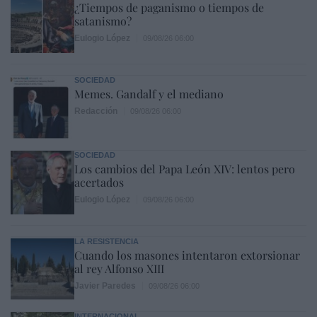
¿Tiempos de paganismo o tiempos de
satanismo?
Eulogio López
09/08/26 06:00
SOCIEDAD
Memes. Gandalf y el mediano
Redacción
09/08/26 06:00
SOCIEDAD
Los cambios del Papa León XIV: lentos pero
acertados
Eulogio López
09/08/26 06:00
LA RESISTENCIA
Cuando los masones intentaron extorsionar
al rey Alfonso XIII
Javier Paredes
09/08/26 06:00
INTERNACIONAL