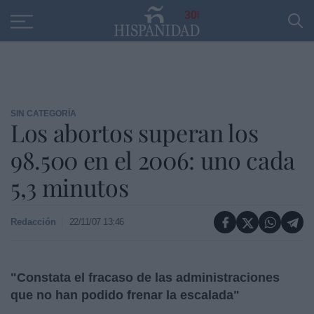
Educación
Entrevistas
PP
SANTANDER
R
30
SIN CATEGORÍA
Los abortos superan los
98.500 en el 2006: uno cada
5,3 minutos
Redacción
22/11/07 13:46
"Constata el fracaso de las administraciones
que no han podido frenar la escalada"