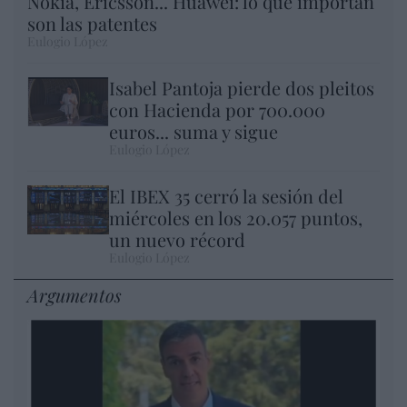
Nokia, Ericsson... Huawei: lo que importan
son las patentes
Eulogio López
Isabel Pantoja pierde dos pleitos
con Hacienda por 700.000
euros... suma y sigue
Eulogio López
El IBEX 35 cerró la sesión del
miércoles en los 20.057 puntos,
un nuevo récord
Eulogio López
Argumentos