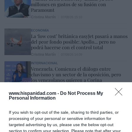
millones en gastos de su fusión con
Paramount
Cristina Martín
07/08/26 15:10
ECONOMÍA
La ‘low cost’ británica easyJet pasará a manos
del peor fondo posible: Apollo... pero no
podrá hacerse con el control total
Cristina Martín
07/08/26 14:09
INTERNACIONAL
Venezuela. Comienza el diálogo entre
chavismo y un sector de la oposición, pero
los venezolanos quieren a Corina
José Ángel Gutiérrez
07/08/26 11:46
www.hispanidad.com -
Do Not Process My
Personal Information
ECONOMÍA
El ‘gran’ logro del ministro Puente: los
usuarios de tren de alta velocidad caen un
If you wish to opt-out of the sale, sharing to third parties, or
15,5% hasta junio
processing of your personal or sensitive information for
targeted advertising by us, please use the below opt-out
Cristina Martín
07/08/26 12:37
section to confirm your selection. Please note that after your