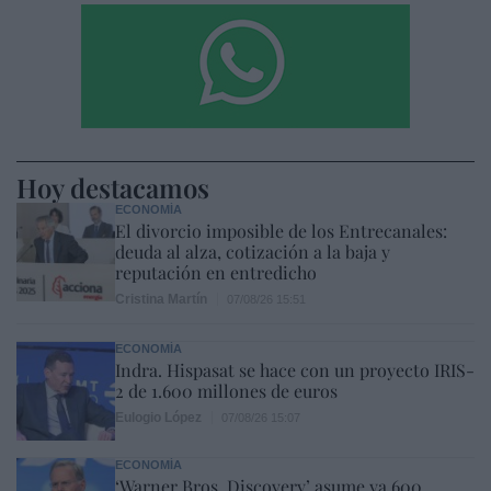
Hoy destacamos
ECONOMÍA
El divorcio imposible de los Entrecanales:
deuda al alza, cotización a la baja y
reputación en entredicho
Cristina Martín
07/08/26 15:51
ECONOMÍA
Indra. Hispasat se hace con un proyecto IRIS-
2 de 1.600 millones de euros
Eulogio López
07/08/26 15:07
ECONOMÍA
‘Warner Bros. Discovery’ asume ya 600