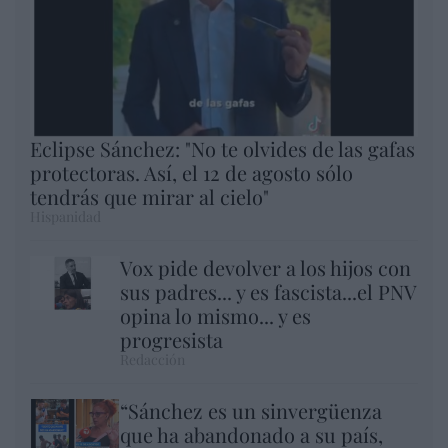
Eclipse Sánchez: "No te olvides de las gafas
protectoras. Así, el 12 de agosto sólo
tendrás que mirar al cielo"
Hispanidad
Vox pide devolver a los hijos con
sus padres... y es fascista...el PNV
opina lo mismo... y es
progresista
Redacción
“Sánchez es un sinvergüenza
que ha abandonado a su país,