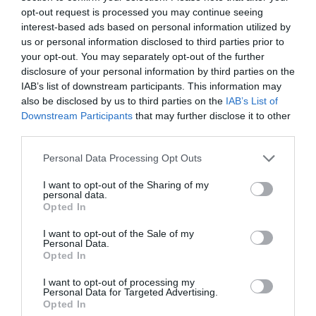
SOCIEDAD
opt-out request is processed you may continue seeing
Ataque cristianófobo en la muy ‘woke’ ciudad
interest-based ads based on personal information utilized by
de Nueva York: destrozan una imagen de la
us or personal information disclosed to third parties prior to
Virgen María
your opt-out. You may separately opt-out of the further
Redacción
07/08/26 11:46
disclosure of your personal information by third parties on the
IAB’s list of downstream participants. This information may
also be disclosed by us to third parties on the
IAB’s List of
Marcelo Gullo: “El trabajo de desmitificar la
Downstream Participants
that may further disclose it to other
third parties.
historia, de poner la verdadera, de
desmontar la falsificación, es un trabajo
Personal Data Processing Opt Outs
cristiano"
I want to opt-out of the Sharing of my
por Hispanidad
personal data.
Opted In
Artículos anteriores
I want to opt-out of the Sale of my
DIARIO DE LA CORRUPCIÓN SANCHISTA
Personal Data.
Opted In
Diario de la corrupción sanchista. Hazte
I want to opt-out of processing my
Personal Data for Targeted Advertising.
Oír se manifiesta delante de La Mareta:
Opted In
“Pedro Sánchez es un criminal”