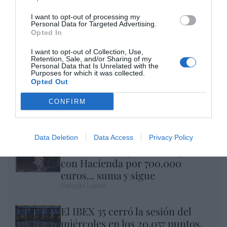
I want to opt-out of processing my
Personal Data for Targeted Advertising.
Opted In
I want to opt-out of Collection, Use,
Retention, Sale, and/or Sharing of my
Personal Data that Is Unrelated with the
Purposes for which it was collected.
Opted Out
Nokia, Ericsson... Huawei: lo que importan
CONFIRM
son las patentes
Eulogio López
Data Deletion
Data Access
Privacy Policy
Isabel Pantoja pierde dos pleitos
con Hacienda por 700.000
euros... suma y sigue
Eulogio López
El IBEX 35 cerró la sesión del
miércoles en los 20.057 puntos,