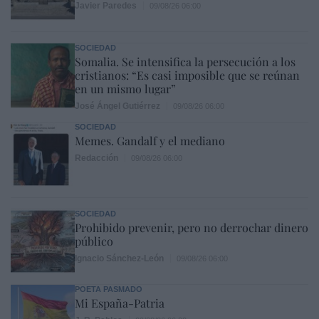
Javier Paredes
09/08/26 06:00
SOCIEDAD
Somalia. Se intensifica la persecución a los
cristianos: “Es casi imposible que se reúnan
en un mismo lugar”
José Ángel Gutiérrez
09/08/26 06:00
SOCIEDAD
Memes. Gandalf y el mediano
Redacción
09/08/26 06:00
SOCIEDAD
Prohibido prevenir, pero no derrochar dinero
público
Ignacio Sánchez-León
09/08/26 06:00
POETA PASMADO
Mi España-Patria