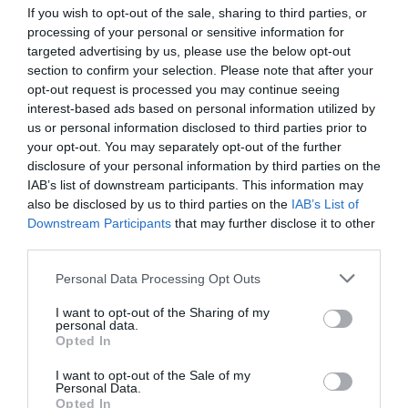
If you wish to opt-out of the sale, sharing to third parties, or
por Hispanidad
processing of your personal or sensitive information for
Artículos anteriores
targeted advertising by us, please use the below opt-out
section to confirm your selection. Please note that after your
DIARIO DE LA CORRUPCIÓN SANCHISTA
opt-out request is processed you may continue seeing
interest-based ads based on personal information utilized by
us or personal information disclosed to third parties prior to
Diario de la corrupción sanchista. Hazte
your opt-out. You may separately opt-out of the further
Oír se manifiesta delante de La Mareta:
disclosure of your personal information by third parties on the
“Pedro Sánchez es un criminal”
IAB’s list of downstream participants. This information may
also be disclosed by us to third parties on the
IAB’s List of
por Redacción
Downstream Participants
that may further disclose it to other
Artículos anteriores
third parties.
Personal Data Processing Opt Outs
Opinión
I want to opt-out of the Sharing of my
Enormes minucias
personal data.
Opted In
por Eulogio López
I want to opt-out of the Sale of my
Personal Data.
Opted In