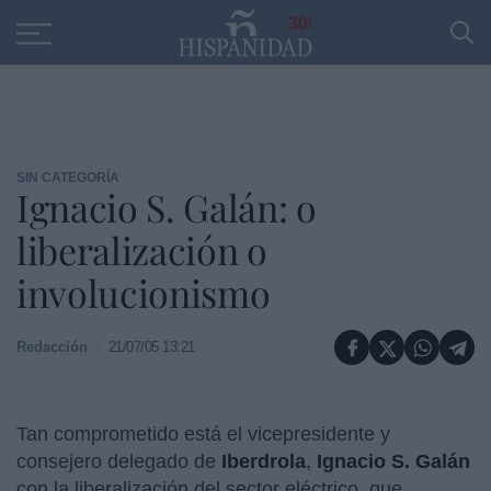
Educación
Entrevistas
PP
SANTANDER
R
30
SIN CATEGORÍA
Ignacio S. Galán: o
liberalización o
involucionismo
Redacción
21/07/05 13:21
Tan comprometido está el vicepresidente y
consejero delegado de
Iberdrola
,
Ignacio S. Galán
con la liberalización del sector eléctrico, que,