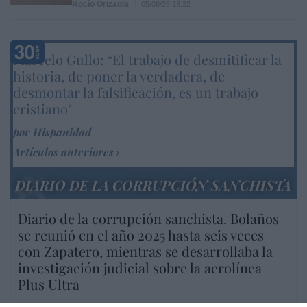
Rocío Orizaola
05/08/26 13:32
Marcelo Gullo: “El trabajo de desmitificar la
historia, de poner la verdadera, de
desmontar la falsificación, es un trabajo
cristiano"
por Hispanidad
Artículos anteriores
DIARIO DE LA CORRUPCIÓN SANCHISTA
Diario de la corrupción sanchista. Bolaños
se reunió en el año 2025 hasta seis veces
con Zapatero, mientras se desarrollaba la
investigación judicial sobre la aerolínea
Plus Ultra