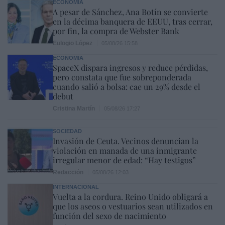
ECONOMÍA
A pesar de Sánchez, Ana Botín se convierte
en la décima banquera de EEUU, tras cerrar,
por fin, la compra de Webster Bank
Eulogio López
05/08/26 15:58
ECONOMÍA
SpaceX dispara ingresos y reduce pérdidas,
pero constata que fue sobreponderada
cuando salió a bolsa: cae un 29% desde el
debut
Cristina Martín
05/08/26 17:27
SOCIEDAD
Invasión de Ceuta. Vecinos denuncian la
violación en manada de una inmigrante
irregular menor de edad: “Hay testigos”
Redacción
05/08/26 12:03
INTERNACIONAL
Vuelta a la cordura. Reino Unido obligará a
que los aseos o vestuarios sean utilizados en
función del sexo de nacimiento