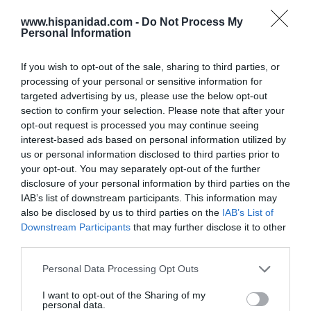
por Redacción
Artículos anteriores
www.hispanidad.com -
Do Not Process My
Personal Information
Opinión
If you wish to opt-out of the sale, sharing to third parties, or
processing of your personal or sensitive information for
Enormes minucias
targeted advertising by us, please use the below opt-out
por Eulogio López
section to confirm your selection. Please note that after your
opt-out request is processed you may continue seeing
interest-based ads based on personal information utilized by
us or personal information disclosed to third parties prior to
your opt-out. You may separately opt-out of the further
disclosure of your personal information by third parties on the
IAB’s list of downstream participants. This information may
also be disclosed by us to third parties on the
IAB’s List of
Downstream Participants
that may further disclose it to other
third parties.
Personal Data Processing Opt Outs
No perdamos el norte: la emigración es
I want to opt-out of the Sharing of my
mala
personal data.