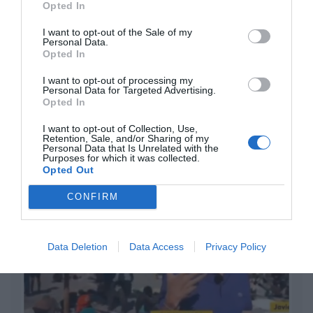
Opted In
Eulogio López
I want to opt-out of the Sale of my
Milagros de nuestro tiempo
Personal Data.
Opted In
Eulogio López
I want to opt-out of processing my
Personal Data for Targeted Advertising.
Confiad: yo he vencido al mundo
Opted In
Eulogio López
I want to opt-out of Collection, Use,
Retention, Sale, and/or Sharing of my
Personal Data that Is Unrelated with the
Argumentos
Purposes for which it was collected.
Opted Out
CONFIRM
Data Deletion
Data Access
Privacy Policy