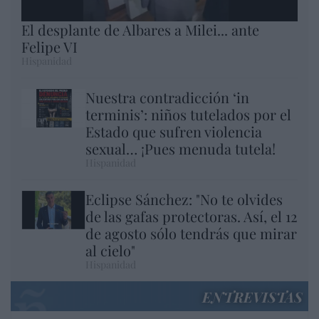
El desplante de Albares a Milei... ante
Felipe VI
Hispanidad
Nuestra contradicción ‘in
terminis’: niños tutelados por el
Estado que sufren violencia
sexual… ¡Pues menuda tutela!
Hispanidad
Eclipse Sánchez: "No te olvides
de las gafas protectoras. Así, el 12
de agosto sólo tendrás que mirar
al cielo"
Hispanidad
ENTREVISTAS