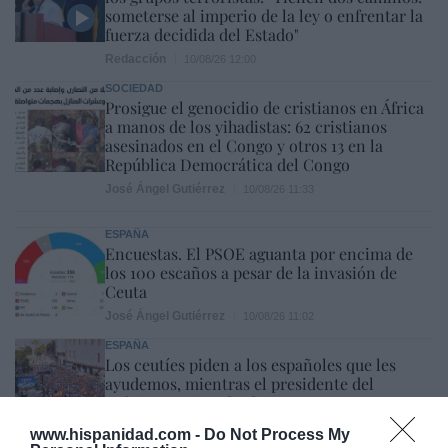
someterse al imperio de la ley o enfrentar la
fuerza decidida del Estado"
Redacción
10/08/26 12:00
SOCIEDAD
Prosigue el genocidio de cristianos en África
a manos de los yihadistas: 62 cristianos
asesinados en el Congo y otros 13 en la
República Democrática del Congo
José Ángel Gutiérrez
10/08/26 11:33
ESPAÑA
Encuestas. El PSOE aguanta por encima de
los 100 escaños a pesar de la invasión de
Ceuta
José Ángel Gutiérrez
10/08/26 11:02
ESPAÑA
Los ceutíes piden a los españoles que les
ayudemos, mientras el presidente del
Gobierno tuitea desde La Mareta
Eulogio López
10/08/26 08:35
www.hispanidad.com -
Do Not Process My