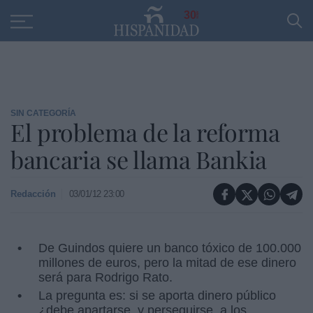
Educación
Entrevistas
PP
SANTANDER
R
30
SIN CATEGORÍA
El problema de la reforma
bancaria se llama Bankia
Redacción
03/01/12 23:00
De Guindos quiere un banco tóxico de 100.000
millones de euros, pero la mitad de ese dinero
será para Rodrigo Rato.
La pregunta es: si se aporta dinero público
¿debe apartarse, y perseguirse, a los