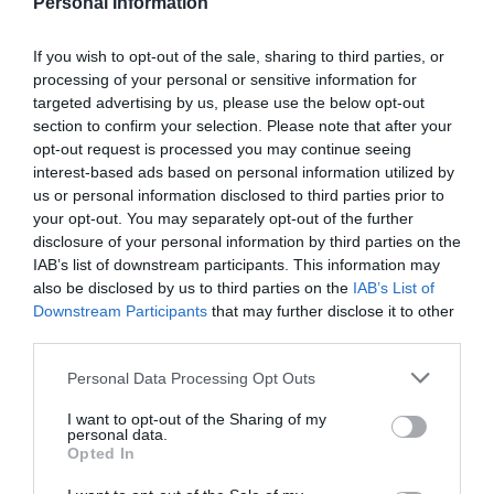
Personal Information
If you wish to opt-out of the sale, sharing to third parties, or
Marcelo Gullo: “El trabajo de desmitificar la
processing of your personal or sensitive information for
historia, de poner la verdadera, de
targeted advertising by us, please use the below opt-out
desmontar la falsificación, es un trabajo
section to confirm your selection. Please note that after your
cristiano"
opt-out request is processed you may continue seeing
interest-based ads based on personal information utilized by
por Hispanidad
us or personal information disclosed to third parties prior to
Artículos anteriores
your opt-out. You may separately opt-out of the further
disclosure of your personal information by third parties on the
DIARIO DE LA CORRUPCIÓN SANCHISTA
IAB’s list of downstream participants. This information may
also be disclosed by us to third parties on the
IAB’s List of
Downstream Participants
that may further disclose it to other
Diario de la corrupción sanchista. Hazte
third parties.
Oír se manifiesta delante de La Mareta:
“Pedro Sánchez es un criminal”
Personal Data Processing Opt Outs
por Redacción
I want to opt-out of the Sharing of my
personal data.
Artículos anteriores
Opted In