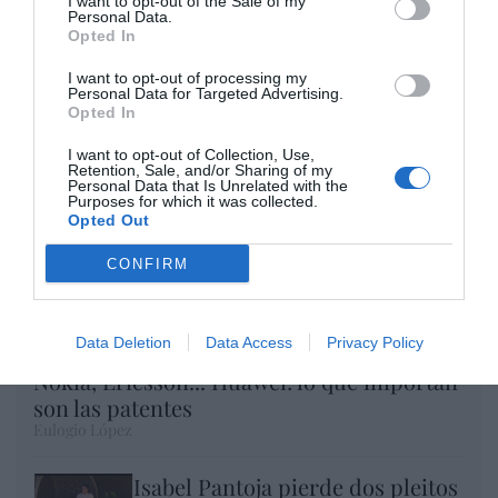
Opinión
I want to opt-out of the Sale of my
Personal Data.
Opted In
Enormes minucias
I want to opt-out of processing my
por Eulogio López
Personal Data for Targeted Advertising.
Opted In
I want to opt-out of Collection, Use,
Retention, Sale, and/or Sharing of my
Personal Data that Is Unrelated with the
Purposes for which it was collected.
Opted Out
CONFIRM
Data Deletion
Data Access
Privacy Policy
Nokia, Ericsson... Huawei: lo que importan
son las patentes
Eulogio López
Isabel Pantoja pierde dos pleitos