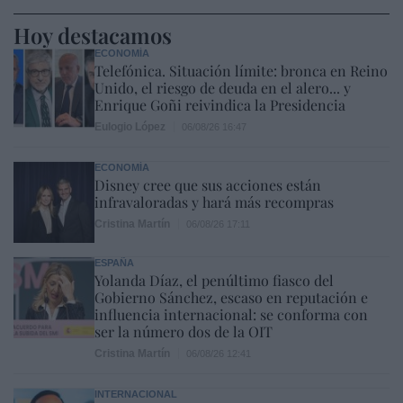
Hoy destacamos
ECONOMÍA
Telefónica. Situación límite: bronca en Reino
Unido, el riesgo de deuda en el alero... y
Enrique Goñi reivindica la Presidencia
Eulogio López
06/08/26 16:47
ECONOMÍA
Disney cree que sus acciones están
infravaloradas y hará más recompras
Cristina Martín
06/08/26 17:11
ESPAÑA
Yolanda Díaz, el penúltimo fiasco del
Gobierno Sánchez, escaso en reputación e
influencia internacional: se conforma con
ser la número dos de la OIT
Cristina Martín
06/08/26 12:41
INTERNACIONAL