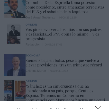
Colombia. De la Espriella toma posesión
como presidente, entre amenazas terroristas
del ELN y el sabotaje de la Izquierda
José Ángel Gutiérrez
06/08/26 12:35
OPINIÓN
Vox pide devolver a los hijos con sus padres...
y es fascista...el PNV opina lo mismo... y es
progresista
Redacción
06/08/26 17:03
ECONOMÍA
Siemens baja en bolsa, pese a que vuelve a
elevar previsiones, tras un trimestre récord
Cristina Martín
06/08/26 15:12
OPINIÓN
“Sánchez es un sinvergüenza que ha
abandonado a su país, porque Ceuta es
España. Tenemos un Gobierno en
connivencia con Marruecos”: acusa una ceutí
Hispanidad
06/08/26 11:30