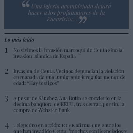
Una Iglesia acomplejada dejará
hacer a los profanadores de la
Eucaristía…
Lo más leído
No vivimos la invasión marroquí de Ceuta sino la
invasión islámica de España
Invasión de Ceuta. Vecinos denuncian la violación
en manada de una inmigrante irregular menor de
edad: “Hay testigos”
A pesar de Sánchez, Ana Botín se convierte en la
décima banquera de EEUU, tras cerrar, por fin, la
compra de Webster Bank
Telepedro en acción: RTVE afirma que entre los
que han invadido Ceuta, "muchos son licenciados y