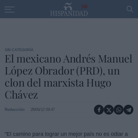
Educación
Entrevistas
PP
SANTANDER
R
30
SIN CATEGORÍA
El mexicano Andrés Manuel
López Obrador (PRD), un
clon del marxista Hugo
Chávez
Redacción
29/06/12 09:47
"El camino para lograr un mejor país no es odiar a