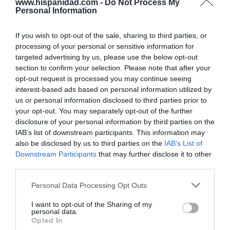
www.hispanidad.com -
Do Not Process My
Personal Information
Marcelo Gullo: “El trabajo de desmitificar la
If you wish to opt-out of the sale, sharing to third parties, or
historia, de poner la verdadera, de
processing of your personal or sensitive information for
desmontar la falsificación, es un trabajo
targeted advertising by us, please use the below opt-out
section to confirm your selection. Please note that after your
cristiano"
opt-out request is processed you may continue seeing
por Hispanidad
interest-based ads based on personal information utilized by
us or personal information disclosed to third parties prior to
Artículos anteriores
your opt-out. You may separately opt-out of the further
disclosure of your personal information by third parties on the
DIARIO DE LA CORRUPCIÓN SANCHISTA
IAB’s list of downstream participants. This information may
also be disclosed by us to third parties on the
IAB’s List of
Diario de la corrupción sanchista. La
Downstream Participants
that may further disclose it to other
Audiencia Nacional prorroga seis meses la
third parties.
investigación del caso Koldo, ante el
Personal Data Processing Opt Outs
ingente material incautado por la UCO
I want to opt-out of the Sharing of my
por Redacción
personal data.
Opted In
Artículos anteriores