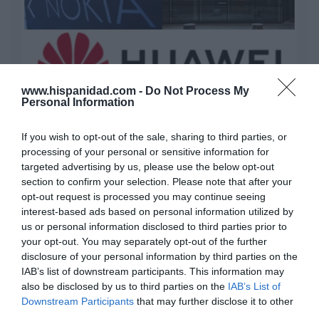
www.hispanidad.com -
Do Not Process My
Nokia, Ericsson... Huawei: lo que importan
Personal Information
son las patentes
Eulogio López
If you wish to opt-out of the sale, sharing to third parties, or
processing of your personal or sensitive information for
Isabel Pantoja pierde dos pleitos
targeted advertising by us, please use the below opt-out
con Hacienda por 700.000
section to confirm your selection. Please note that after your
euros... suma y sigue
opt-out request is processed you may continue seeing
Eulogio López
interest-based ads based on personal information utilized by
us or personal information disclosed to third parties prior to
your opt-out. You may separately opt-out of the further
El IBEX 35 cerró la sesión del
disclosure of your personal information by third parties on the
miércoles en los 20.057 puntos,
IAB’s list of downstream participants. This information may
un nuevo récord
also be disclosed by us to third parties on the
IAB’s List of
Eulogio López
Downstream Participants
that may further disclose it to other
third parties.