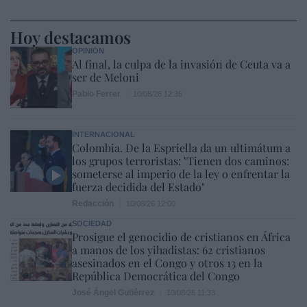
Hoy destacamos
OPINIÓN
Al final, la culpa de la invasión de Ceuta va a
ser de Meloni
Pablo Ferrer
10/08/26 12:35
INTERNACIONAL
Colombia. De la Espriella da un ultimátum a
los grupos terroristas: "Tienen dos caminos:
someterse al imperio de la ley o enfrentar la
fuerza decidida del Estado"
Redacción
10/08/26 12:00
SOCIEDAD
Prosigue el genocidio de cristianos en África
a manos de los yihadistas: 62 cristianos
asesinados en el Congo y otros 13 en la
República Democrática del Congo
José Ángel Gutiérrez
10/08/26 11:33