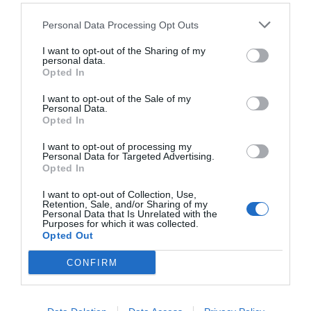
Argumentos
Personal Data Processing Opt Outs
I want to opt-out of the Sharing of my
personal data.
Opted In
I want to opt-out of the Sale of my
Personal Data.
Opted In
I want to opt-out of processing my
Personal Data for Targeted Advertising.
Opted In
El desplante de Albares a Milei... ante
I want to opt-out of Collection, Use,
Retention, Sale, and/or Sharing of my
Felipe VI
Personal Data that Is Unrelated with the
Purposes for which it was collected.
Hispanidad
Opted Out
Nuestra contradicción ‘in
CONFIRM
terminis’: niños tutelados por el
Estado que sufren violencia
sexual… ¡Pues menuda tutela!