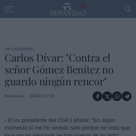
Educación
Entrevistas
PP
SANTANDER
R
30
SIN CATEGORÍA
Carlos Dívar: "Contra el
señor Gómez Benítez no
guardo ningún rencor"
Redacción
26/06/12 08:39
- El ex presidente del CGPJ añade: "En algún
momento sí me he sentido solo porque he visto que
muy pocas personas se han puesto de mi lado"