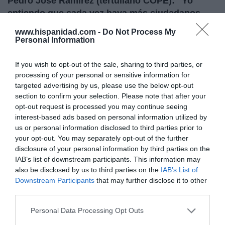
Pedro José Ramírez (tertuliano COPE): "Yo
entiendo que cada vez haya más ciudadanos
que digan: este señor (Vidal Quadras) tiene
www.hispanidad.com -
Do Not Process My
razón; tenemos un Estado que no hay quien lo
Personal Information
pague y en cambio, más impuestos, más
recortes y más sacrificios para los ciudadanos"
If you wish to opt-out of the sale, sharing to third parties, or
processing of your personal or sensitive information for
targeted advertising by us, please use the below opt-out
El presidente del Gobierno, Mariano Rajoy, ha
section to confirm your selection. Please note that after your
asegurado que "pronto, a lo largo de este año" se
opt-out request is processed you may continue seeing
pondrán en marcha nuevas medidas económicas
interest-based ads based on personal information utilized by
que "no tendrán más objetivo, por difíciles que
us or personal information disclosed to third parties prior to
sean", que procurar el crecimiento de la economía y
your opt-out. You may separately opt-out of the further
disclosure of your personal information by third parties on the
la creación de empleo, como la subida del IVA.
IAB’s list of downstream participants. This information may
Además, Moody's -siempre presta a ayudar a
also be disclosed by us to third parties on the
IAB’s List of
España- ha recortado el 'rating' de 28 entidades
Downstream Participants
that may further disclose it to other
españolas entre uno y cuatro escalones como
third parties.
consecuencia de la rebaja de tres niveles que
Personal Data Processing Opt Outs
efectuó sobre la deuda pública hace unos días. Y