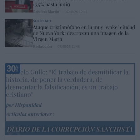
15,5% hasta junio
Cristina Martín
07/08/26 12:37
SOCIEDAD
Ataque cristianófobo en la muy ‘woke’ ciudad
de Nueva York: destrozan una imagen de la
Virgen María
Redacción
07/08/26 11:46
Marcelo Gullo: “El trabajo de desmitificar la
historia, de poner la verdadera, de
desmontar la falsificación, es un trabajo
cristiano"
por Hispanidad
Artículos anteriores
DIARIO DE LA CORRUPCIÓN SANCHISTA