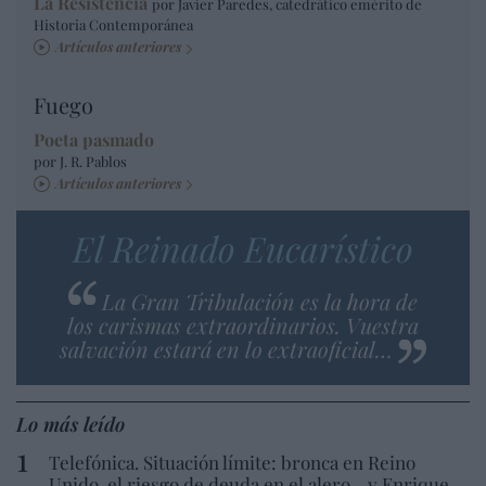
La Resistencia
por Javier Paredes, catedrático emérito de
Historia Contemporánea
Artículos anteriores
Fuego
Poeta pasmado
por J. R. Pablos
Artículos anteriores
El Reinado Eucarístico
La Gran Tribulación es la hora de
los carismas extraordinarios. Vuestra
salvación estará en lo extraoficial…
Lo más leído
Telefónica. Situación límite: bronca en Reino
Unido, el riesgo de deuda en el alero... y Enrique