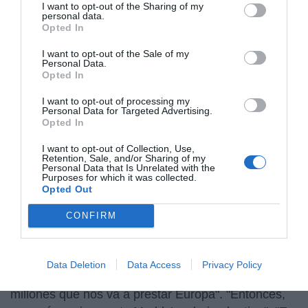
políticos -como Vidal Quadras-, intelectuales y
I want to opt-out of the Sharing of my
personal data.
economistas piden a Rajoy y a la oposición un gran
Opted In
pacto de Estado que acabe con el "agotamiento de
nuestro modelo constitucional". De no fructificar,
I want to opt-out of the Sale of my
Personal Data.
solicitan un referéndum sobre "la reordenación de
Opted In
nuestro sistema". En la COPE, los tertulianos lo
I want to opt-out of processing my
analizaban.
Personal Data for Targeted Advertising.
Opted In
Para Pedro José Ramírez, "hoy es un día de muy
I want to opt-out of Collection, Use,
malas noticias y algunas de ellas difícilmente
Retention, Sale, and/or Sharing of my
Personal Data that Is Unrelated with the
comprensibles para el ciudadano medio, porque es
Purposes for which it was collected.
Opted Out
indiscutible que la banca española no está peor
ahora que hace un mes o hace 15 días. Es
CONFIRM
discutible si el rescate que ha aprobado la UE y que
ayer hemos pedido formalmente por carta va a ser
suficiente, va a resolver muchos problemas", "pero
Data Deletion
Data Access
Privacy Policy
que la banca va a estar mejor con esos 50.000
millones que nos va a prestar Europa". "Entonces,