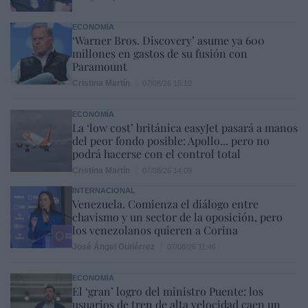
ECONOMÍA
‘Warner Bros. Discovery’ asume ya 600
millones en gastos de su fusión con
Paramount
Cristina Martín
07/08/26 15:10
ECONOMÍA
La ‘low cost’ británica easyJet pasará a manos
del peor fondo posible: Apollo... pero no
podrá hacerse con el control total
Cristina Martín
07/08/26 14:09
INTERNACIONAL
Venezuela. Comienza el diálogo entre
chavismo y un sector de la oposición, pero
los venezolanos quieren a Corina
José Ángel Gutiérrez
07/08/26 11:46
ECONOMÍA
El ‘gran’ logro del ministro Puente: los
usuarios de tren de alta velocidad caen un