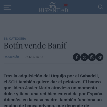
Educación
Entrevistas
PP
SANTANDER
R
30
SIN CATEGORÍA
Botín vende Banif
Redacción
07/06/06 14:20
Tras la adquisición del Urquijo por el Sabadell,
el SCH también quiere dar el pelotazo. El banco
que lidera Javier Marín atraviesa un momento
dulce y tiene una red bien extendida por España.
Además, en la casa madre, también funciona un
equipo de banca privada, que depende de