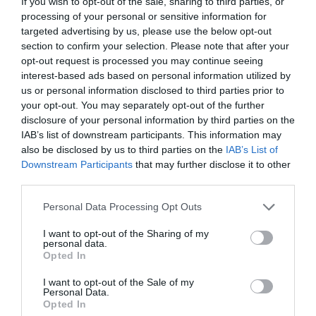
If you wish to opt-out of the sale, sharing to third parties, or
julio y ya superan a los de la burbuja
processing of your personal or sensitive information for
inmobiliaria
targeted advertising by us, please use the below opt-out
Rocío Orizaola
05/08/26 12:30
section to confirm your selection. Please note that after your
opt-out request is processed you may continue seeing
SOCIEDAD
interest-based ads based on personal information utilized by
Invasión de Ceuta. Vecinos denuncian la
us or personal information disclosed to third parties prior to
violación en manada de una inmigrante
your opt-out. You may separately opt-out of the further
irregular menor de edad: “Hay testigos”
disclosure of your personal information by third parties on the
Redacción
05/08/26 12:03
IAB’s list of downstream participants. This information may
INTERNACIONAL
also be disclosed by us to third parties on the
IAB’s List of
Vuelta a la cordura. Reino Unido obligará a
Downstream Participants
that may further disclose it to other
que los aseos o vestuarios sean utilizados en
third parties.
función del sexo de nacimiento
Rocío Orizaola
05/08/26 13:32
Personal Data Processing Opt Outs
I want to opt-out of the Sharing of my
personal data.
Opted In
Marcelo Gullo: “El trabajo de desmitificar la
historia, de poner la verdadera, de
I want to opt-out of the Sale of my
desmontar la falsificación, es un trabajo
Personal Data.
Opted In
cristiano"