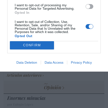
I want to opt-out of processing my
por Hispanidad
Personal Data for Targeted Advertising.
Opted In
Artículos anteriores
I want to opt-out of Collection, Use,
DIARIO DE LA CORRUPCIÓN SANCHISTA
Retention, Sale, and/or Sharing of my
Personal Data that Is Unrelated with the
Purposes for which it was collected.
Diario de la corrupción sanchista. Bolaños
Opted Out
se reunió en el año 2025 hasta seis veces
CONFIRM
con Zapatero, mientras se desarrollaba la
investigación judicial sobre la aerolínea
Plus Ultra
Data Deletion
Data Access
Privacy Policy
por Redacción
Artículos anteriores
Opinión
Enormes minucias
por Eulogio López