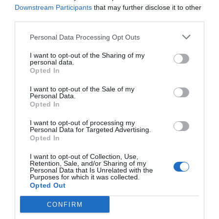
Downstream Participants
that may further disclose it to other
LA RESISTENCIA
third parties.
Cuando los masones intentaron extorsionar
al rey Alfonso XIII
Personal Data Processing Opt Outs
Javier Paredes
09/08/26 06:00
I want to opt-out of the Sharing of my
personal data.
INTERNACIONAL
Opted In
Primarias presidenciales demócratas 2028. El
icono LGTBIQ+ Pete Buttigieg regresa a
I want to opt-out of the Sale of my
escena y lo hace con las peores propuestas de
Personal Data.
Biden
Opted In
Ignacio Aguirre
09/08/26 06:00
I want to opt-out of processing my
Personal Data for Targeted Advertising.
Opted In
Marcelo Gullo: “El trabajo de desmitificar la
I want to opt-out of Collection, Use,
historia, de poner la verdadera, de
Retention, Sale, and/or Sharing of my
Personal Data that Is Unrelated with the
desmontar la falsificación, es un trabajo
Purposes for which it was collected.
cristiano"
Opted Out
por Hispanidad
CONFIRM
Artículos anteriores