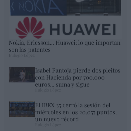
Nokia, Ericsson... Huawei: lo que importan
son las patentes
Eulogio López
Isabel Pantoja pierde dos pleitos
con Hacienda por 700.000
euros... suma y sigue
Eulogio López
El IBEX 35 cerró la sesión del
miércoles en los 20.057 puntos,
un nuevo récord
Eulogio López