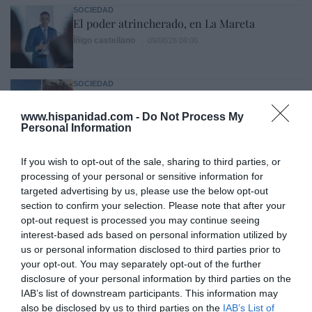
SOCIEDAD
El poder atrincherado, en La Mareta
Íñigo castellano
09/08/26 06:00
SOCIEDAD
¿Tiempos de paganismo o tiempos de
satanismo?
www.hispanidad.com -
Do Not Process My
Personal Information
Eulogio López
09/08/26 06:00
If you wish to opt-out of the sale, sharing to third parties, or
SOCIEDAD
processing of your personal or sensitive information for
Memes. Gandalf y el mediano
targeted advertising by us, please use the below opt-out
Redacción
09/08/26 06:00
section to confirm your selection. Please note that after your
opt-out request is processed you may continue seeing
interest-based ads based on personal information utilized by
SOCIEDAD
us or personal information disclosed to third parties prior to
Los cambios del Papa León XIV: lentos pero
your opt-out. You may separately opt-out of the further
acertados
disclosure of your personal information by third parties on the
Eulogio López
09/08/26 06:00
IAB’s list of downstream participants. This information may
also be disclosed by us to third parties on the
IAB’s List of