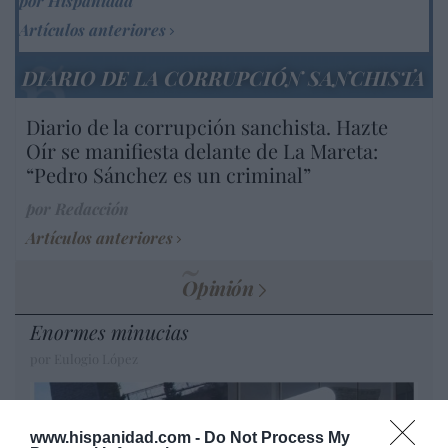
por Hispanidad
Artículos anteriores
DIARIO DE LA CORRUPCIÓN SANCHISTA
Diario de la corrupción sanchista. Hazte
Oír se manifiesta delante de La Mareta:
“Pedro Sánchez es un criminal”
por Redacción
Artículos anteriores
Opinión
Enormes minucias
por Eulogio López
www.hispanidad.com -
Do Not Process My