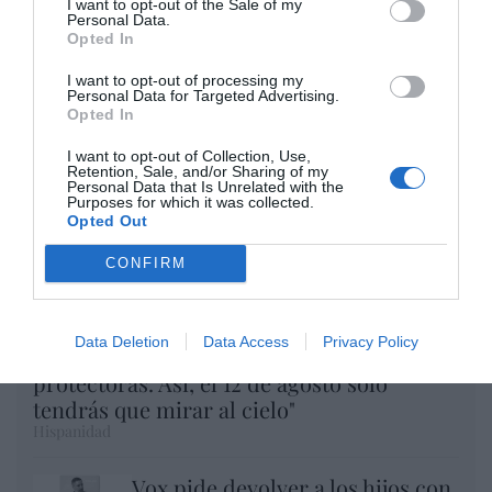
I want to opt-out of the Sale of my
Eulogio López
Personal Data.
Opted In
Argumentos
I want to opt-out of processing my
Personal Data for Targeted Advertising.
Opted In
I want to opt-out of Collection, Use,
Retention, Sale, and/or Sharing of my
Personal Data that Is Unrelated with the
Purposes for which it was collected.
Opted Out
CONFIRM
Data Deletion
Data Access
Privacy Policy
Eclipse Sánchez: "No te olvides de las gafas
protectoras. Así, el 12 de agosto sólo
tendrás que mirar al cielo"
Hispanidad
Vox pide devolver a los hijos con