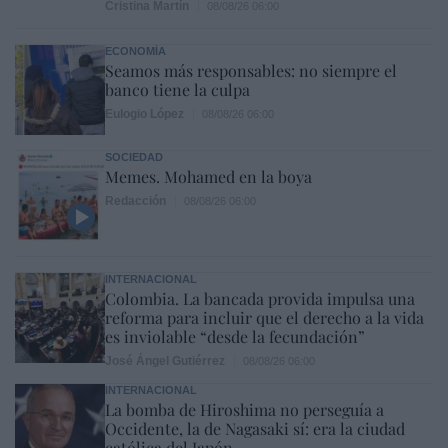
Cristina Martín
08/08/26 06:00
ECONOMÍA
Seamos más responsables: no siempre el
banco tiene la culpa
Eulogio López
08/08/26 06:00
SOCIEDAD
Memes. Mohamed en la boya
Redacción
08/08/26 06:00
INTERNACIONAL
Colombia. La bancada provida impulsa una
reforma para incluir que el derecho a la vida
es inviolable “desde la fecundación”
José Ángel Gutiérrez
08/08/26 06:00
INTERNACIONAL
La bomba de Hiroshima no perseguía a
Occidente, la de Nagasaki sí: era la ciudad
católica del Japón