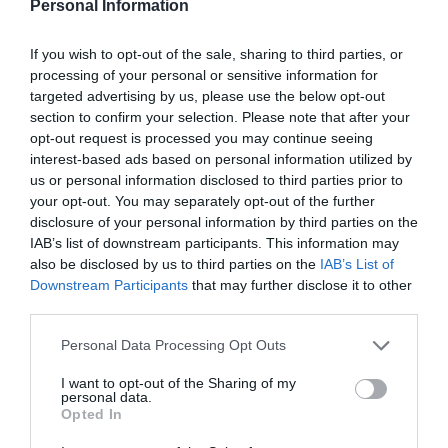
Personal Information
If you wish to opt-out of the sale, sharing to third parties, or
processing of your personal or sensitive information for
targeted advertising by us, please use the below opt-out
section to confirm your selection. Please note that after your
opt-out request is processed you may continue seeing
interest-based ads based on personal information utilized by
Nokia, Ericsson... Huawei: lo que importan
us or personal information disclosed to third parties prior to
son las patentes
your opt-out. You may separately opt-out of the further
Eulogio López
disclosure of your personal information by third parties on the
IAB’s list of downstream participants. This information may
also be disclosed by us to third parties on the
IAB’s List of
Isabel Pantoja pierde dos pleitos
Downstream Participants
that may further disclose it to other
con Hacienda por 700.000
third parties.
euros... suma y sigue
Eulogio López
Personal Data Processing Opt Outs
I want to opt-out of the Sharing of my
El IBEX 35 cerró la sesión del
personal data.
miércoles en los 20.057 puntos,
Opted In
un nuevo récord