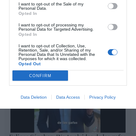
I want to opt-out of the Sale of my
Eulogio López
Personal Data.
Opted In
El IBEX 35 cerró la sesión del
I want to opt-out of processing my
miércoles en los 20.057 puntos,
Personal Data for Targeted Advertising.
un nuevo récord
Opted In
Eulogio López
I want to opt-out of Collection, Use,
Retention, Sale, and/or Sharing of my
Argumentos
Personal Data that Is Unrelated with the
Purposes for which it was collected.
Opted Out
CONFIRM
Data Deletion
Data Access
Privacy Policy