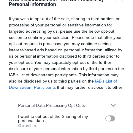
Enormes minucias
Personal Information
por Eulogio López
If you wish to opt-out of the sale, sharing to third parties, or
processing of your personal or sensitive information for
targeted advertising by us, please use the below opt-out
section to confirm your selection. Please note that after your
opt-out request is processed you may continue seeing
interest-based ads based on personal information utilized by
us or personal information disclosed to third parties prior to
your opt-out. You may separately opt-out of the further
disclosure of your personal information by third parties on the
IAB’s list of downstream participants. This information may
also be disclosed by us to third parties on the
IAB’s List of
Downstream Participants
that may further disclose it to other
Nokia, Ericsson... Huawei: lo que importan
third parties.
son las patentes
Eulogio López
Personal Data Processing Opt Outs
I want to opt-out of the Sharing of my
Isabel Pantoja pierde dos pleitos
personal data.
con Hacienda por 700.000
Opted In
euros... suma y sigue