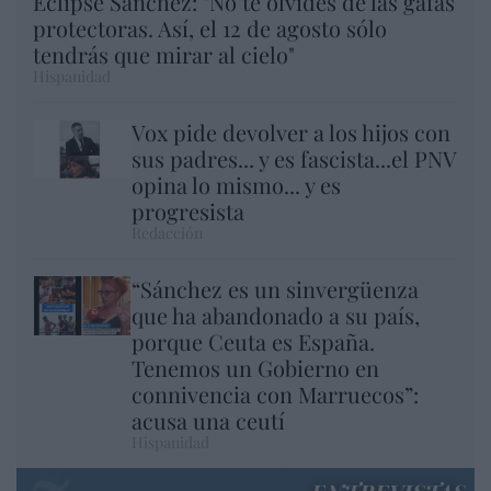
Eclipse Sánchez: "No te olvides de las gafas
protectoras. Así, el 12 de agosto sólo
tendrás que mirar al cielo"
Hispanidad
Vox pide devolver a los hijos con
sus padres... y es fascista...el PNV
opina lo mismo... y es
progresista
Redacción
“Sánchez es un sinvergüenza
que ha abandonado a su país,
porque Ceuta es España.
Tenemos un Gobierno en
connivencia con Marruecos”:
acusa una ceutí
Hispanidad