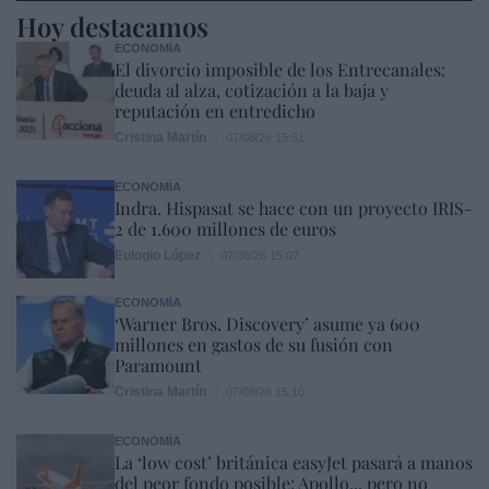
Hoy destacamos
ECONOMÍA
El divorcio imposible de los Entrecanales:
deuda al alza, cotización a la baja y
reputación en entredicho
Cristina Martín
07/08/26 15:51
ECONOMÍA
Indra. Hispasat se hace con un proyecto IRIS-
2 de 1.600 millones de euros
Eulogio López
07/08/26 15:07
ECONOMÍA
‘Warner Bros. Discovery’ asume ya 600
millones en gastos de su fusión con
Paramount
Cristina Martín
07/08/26 15:10
ECONOMÍA
La ‘low cost’ británica easyJet pasará a manos
del peor fondo posible: Apollo... pero no