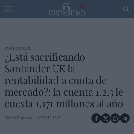
Educación
Entrevistas
PP
SANTANDER
R
30
POR LO BREVE
¿Está sacrificando
Santander UK la
rentabilidad a cuota de
mercado?: la cuenta 1,2,3 le
cuesta 1.171 millones al año
Rafael Esparza
29/08/16 13:15