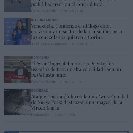
podrá hacerse con el control total
Cristina Martín
07/08/26 14:09
INTERNACIONAL
Venezuela. Comienza el diálogo entre
chavismo y un sector de la oposición, pero
los venezolanos quieren a Corina
José Ángel Gutiérrez
07/08/26 11:46
ECONOMÍA
El ‘gran’ logro del ministro Puente: los
usuarios de tren de alta velocidad caen un
15,5% hasta junio
Cristina Martín
07/08/26 12:37
SOCIEDAD
Ataque cristianófobo en la muy ‘woke’ ciudad
de Nueva York: destrozan una imagen de la
Virgen María
Redacción
07/08/26 11:46