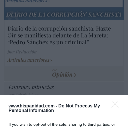
Artículos anteriores
DIARIO DE LA CORRUPCIÓN SANCHISTA
Diario de la corrupción sanchista. Hazte
Oír se manifiesta delante de La Mareta:
“Pedro Sánchez es un criminal”
por Redacción
Artículos anteriores
Opinión
Enormes minucias
por Eulogio López
www.hispanidad.com -
Do Not Process My
Personal Information
If you wish to opt-out of the sale, sharing to third parties, or