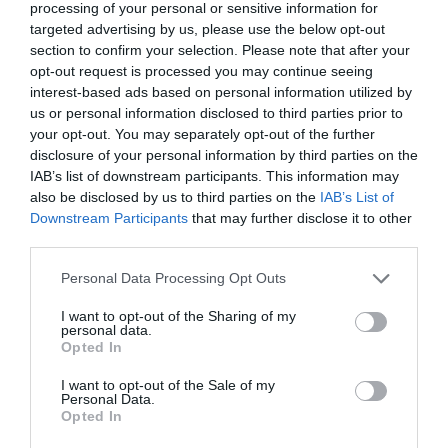
processing of your personal or sensitive information for
targeted advertising by us, please use the below opt-out
section to confirm your selection. Please note that after your
opt-out request is processed you may continue seeing
interest-based ads based on personal information utilized by
us or personal information disclosed to third parties prior to
your opt-out. You may separately opt-out of the further
Nokia, Ericsson... Huawei: lo que importan
disclosure of your personal information by third parties on the
son las patentes
IAB’s list of downstream participants. This information may
Eulogio López
also be disclosed by us to third parties on the
IAB’s List of
Downstream Participants
that may further disclose it to other
third parties.
Isabel Pantoja pierde dos pleitos
con Hacienda por 700.000
Personal Data Processing Opt Outs
euros... suma y sigue
Eulogio López
I want to opt-out of the Sharing of my
personal data.
Opted In
El IBEX 35 cerró la sesión del
miércoles en los 20.057 puntos,
I want to opt-out of the Sale of my
Personal Data.
un nuevo récord
Opted In
Eulogio López