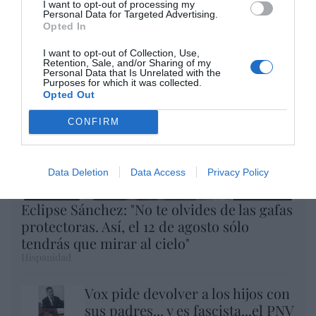
I want to opt-out of processing my
Argumentos
Personal Data for Targeted Advertising.
Opted In
I want to opt-out of Collection, Use,
Retention, Sale, and/or Sharing of my
Personal Data that Is Unrelated with the
Purposes for which it was collected.
Opted Out
CONFIRM
Data Deletion
Data Access
Privacy Policy
Eclipse Sánchez: "No te olvides de las gafas
protectoras. Así, el 12 de agosto sólo
tendrás que mirar al cielo"
Hispanidad
Vox pide devolver a los hijos con
sus padres... y es fascista...el PNV