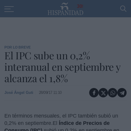
Educación
Entrevistas
PP
SANTANDER
R
30
POR LO BREVE
El IPC sube un 0,2%
interanual en septiembre y
alcanza el 1,8%
José Ángel Guti
28/09/17 11:10
En términos mensuales, el IPC también subió un
0,2% en septiembre.
El
Índice de Precios de
Consumo (IPC)
subió un 0,2% en septiembre en