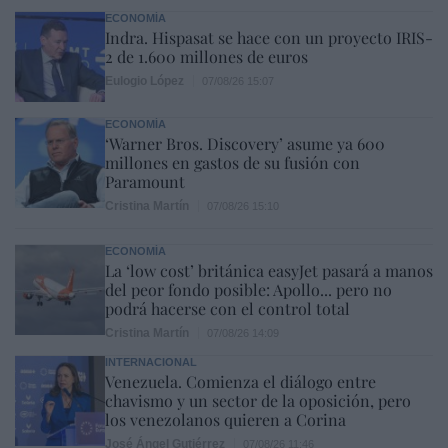
ECONOMÍA
Indra. Hispasat se hace con un proyecto IRIS-
2 de 1.600 millones de euros
Eulogio López
07/08/26 15:07
ECONOMÍA
‘Warner Bros. Discovery’ asume ya 600
millones en gastos de su fusión con
Paramount
Cristina Martín
07/08/26 15:10
ECONOMÍA
La ‘low cost’ británica easyJet pasará a manos
del peor fondo posible: Apollo... pero no
podrá hacerse con el control total
Cristina Martín
07/08/26 14:09
INTERNACIONAL
Venezuela. Comienza el diálogo entre
chavismo y un sector de la oposición, pero
los venezolanos quieren a Corina
José Ángel Gutiérrez
07/08/26 11:46