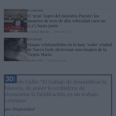
ECONOMÍA
El ‘gran’ logro del ministro Puente: los
usuarios de tren de alta velocidad caen un
15,5% hasta junio
Cristina Martín
07/08/26 12:37
SOCIEDAD
Ataque cristianófobo en la muy ‘woke’ ciudad
de Nueva York: destrozan una imagen de la
Virgen María
Redacción
07/08/26 11:46
Marcelo Gullo: “El trabajo de desmitificar la
historia, de poner la verdadera, de
desmontar la falsificación, es un trabajo
cristiano"
por Hispanidad