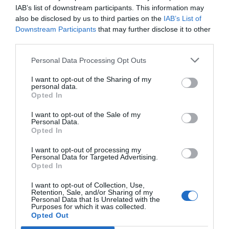
Isabel Pantoja pierde dos pleitos
IAB’s list of downstream participants. This information may
con Hacienda por 700.000
also be disclosed by us to third parties on the
IAB’s List of
euros... suma y sigue
Downstream Participants
that may further disclose it to other
Eulogio López
third parties.
Personal Data Processing Opt Outs
El IBEX 35 cerró la sesión del
miércoles en los 20.057 puntos,
I want to opt-out of the Sharing of my
personal data.
un nuevo récord
Opted In
Eulogio López
I want to opt-out of the Sale of my
Argumentos
Personal Data.
Opted In
I want to opt-out of processing my
Personal Data for Targeted Advertising.
Opted In
I want to opt-out of Collection, Use,
Retention, Sale, and/or Sharing of my
Personal Data that Is Unrelated with the
Purposes for which it was collected.
Opted Out