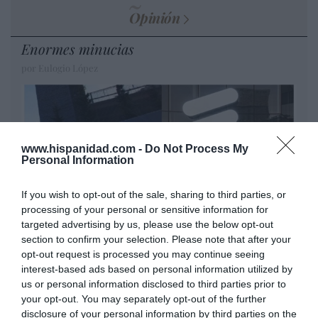
Opinión
Enormes minucias
por Eulogio López
www.hispanidad.com -
Do Not Process My
Personal Information
If you wish to opt-out of the sale, sharing to third parties, or
processing of your personal or sensitive information for
targeted advertising by us, please use the below opt-out
section to confirm your selection. Please note that after your
Nokia, Ericsson... Huawei: lo que importan
opt-out request is processed you may continue seeing
interest-based ads based on personal information utilized by
son las patentes
us or personal information disclosed to third parties prior to
Eulogio López
your opt-out. You may separately opt-out of the further
disclosure of your personal information by third parties on the