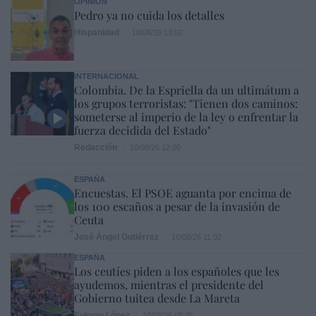
OPINIÓN
Pedro ya no cuida los detalles
Hispanidad
10/08/26 13:02
INTERNACIONAL
Colombia. De la Espriella da un ultimátum a
los grupos terroristas: "Tienen dos caminos:
someterse al imperio de la ley o enfrentar la
fuerza decidida del Estado"
Redacción
10/08/26 12:00
ESPAÑA
Encuestas. El PSOE aguanta por encima de
los 100 escaños a pesar de la invasión de
Ceuta
José Ángel Gutiérrez
10/08/26 11:02
ESPAÑA
Los ceutíes piden a los españoles que les
ayudemos, mientras el presidente del
Gobierno tuitea desde La Mareta
Eulogio López
10/08/26 08:35