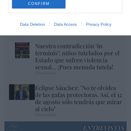
CONFIRM
El desplante de Albares a Milei... ante
Felipe VI
Data Deletion
Data Access
Privacy Policy
Hispanidad
Nuestra contradicción ‘in
terminis’: niños tutelados por el
Estado que sufren violencia
sexual… ¡Pues menuda tutela!
Hispanidad
Eclipse Sánchez: "No te olvides
de las gafas protectoras. Así, el 12
de agosto sólo tendrás que mirar
al cielo"
Hispanidad
ENTREVISTAS