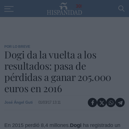
Educación
Entrevistas
PP
SANTANDER
R
30
POR LO BREVE
Dogi da la vuelta a los
resultados: pasa de
pérdidas a ganar 205.000
euros en 2016
José Ángel Guti
01/03/17 13:11
En 2015 perdió 8,4 millones.
Dogi
ha registrado un