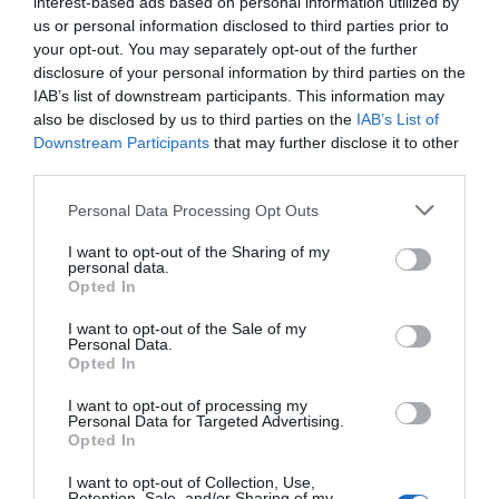
interest-based ads based on personal information utilized by
El IBEX 35 cerró la sesión del miércoles en
us or personal information disclosed to third parties prior to
los 20.057 puntos, un nuevo récord
your opt-out. You may separately opt-out of the further
Eulogio López
disclosure of your personal information by third parties on the
IAB’s list of downstream participants. This information may
also be disclosed by us to third parties on the
IAB’s List of
Ceuta. Nuestra Señora de África:
Downstream Participants
that may further disclose it to other
convertir al musulmán
third parties.
Eulogio López
Personal Data Processing Opt Outs
No perdamos el norte: la
I want to opt-out of the Sharing of my
emigración es mala
personal data.
Eulogio López
Opted In
Argumentos
I want to opt-out of the Sale of my
Personal Data.
Opted In
I want to opt-out of processing my
Personal Data for Targeted Advertising.
Opted In
I want to opt-out of Collection, Use,
Retention, Sale, and/or Sharing of my