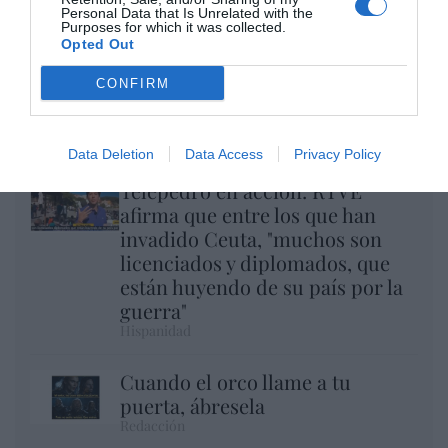
Personal Data that Is Unrelated with the
Purposes for which it was collected.
Opted Out
CONFIRM
El regalo de 'Mojamé'
Hispanidad
Data Deletion
Data Access
Privacy Policy
Telepedro en acción: RTVE
afirma que entre los que han
invadido Ceuta, "muchos son
licenciados y diplomados, que
están huyendo de su país por la
guerra"
Hispanidad
Cuando el orco llame a tu
puerta, ábresela
Redacción