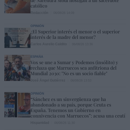
de Narendra Modi hostigan a un sacerdote
católico
Redacción
06/08/26 14:09
OPINIÓN
¿El Superior interés el menor o el superior
interés de la madre del menor?
Carlos Aurelio Caldito
06/08/26 13:36
ESPAÑA
Vox se une a Sumar y Podemos (insólito) y
rechaza que Marruecos sea anfitriona del
Mundial 2030: "No es un socio fiable"
José Ángel Gutiérrez
06/08/26 13:53
OPINIÓN
“Sánchez es un sinvergüenza que ha
abandonado a su país, porque Ceuta es
España. Tenemos un Gobierno en
connivencia con Marruecos”: acusa una ceutí
Hispanidad
06/08/26 11:30