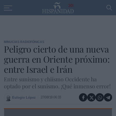
Educación
Entrevistas
PP
SANTANDER
R
30
MINUCIAS RADIOFÓNICAS
Peligro cierto de una nueva
guerra en Oriente próximo:
entre Israel e Irán
Entre sunismo y chiísmo Occidente ha
optado por el sunismo. ¡Qué inmenso error!
27/08/19 06:33
Eulogio López