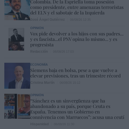
Colombia. De la Espriella toma posesión
como presidente, entre amenazas terroristas
del ELN y el sabotaje de la Izquierda
José Ángel Gutiérrez
06/08/26 12:35
OPINIÓN
Vox pide devolver a los hijos con sus padres...
y es fascista...el PNV opina lo mismo... y es
progresista
Redacción
06/08/26 17:03
ECONOMÍA
Siemens baja en bolsa, pese a que vuelve a
elevar previsiones, tras un trimestre récord
Cristina Martín
06/08/26 15:12
OPINIÓN
“Sánchez es un sinvergüenza que ha
abandonado a su país, porque Ceuta es
España. Tenemos un Gobierno en
connivencia con Marruecos”: acusa una ceutí
Hispanidad
06/08/26 11:30