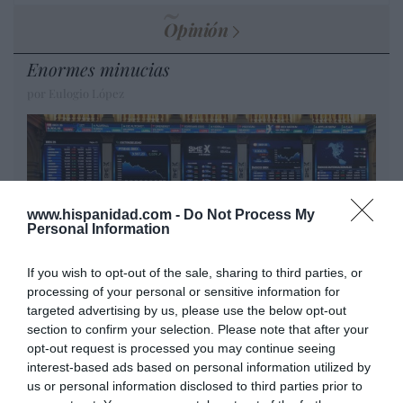
Opinión
Enormes minucias
por Eulogio López
www.hispanidad.com -
Do Not Process My
Personal Information
If you wish to opt-out of the sale, sharing to third parties, or
processing of your personal or sensitive information for
targeted advertising by us, please use the below opt-out
El IBEX 35 cerró la sesión del miércoles en
section to confirm your selection. Please note that after your
opt-out request is processed you may continue seeing
los 20.057 puntos, un nuevo récord
interest-based ads based on personal information utilized by
Eulogio López
us or personal information disclosed to third parties prior to