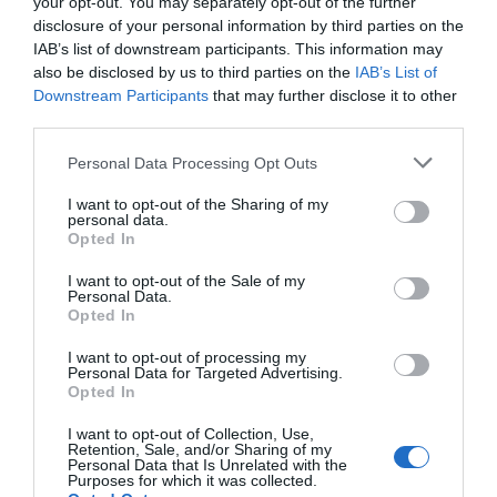
your opt-out. You may separately opt-out of the further
Ceuta. Nuestra Señora de África:
disclosure of your personal information by third parties on the
convertir al musulmán
IAB’s list of downstream participants. This information may
Eulogio López
also be disclosed by us to third parties on the
IAB’s List of
Downstream Participants
that may further disclose it to other
third parties.
No perdamos el norte: la
emigración es mala
Personal Data Processing Opt Outs
Eulogio López
I want to opt-out of the Sharing of my
Argumentos
personal data.
Opted In
I want to opt-out of the Sale of my
Personal Data.
Opted In
I want to opt-out of processing my
Personal Data for Targeted Advertising.
Opted In
I want to opt-out of Collection, Use,
Retention, Sale, and/or Sharing of my
Personal Data that Is Unrelated with the
Purposes for which it was collected.