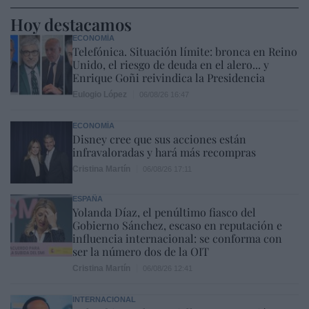
Hoy destacamos
ECONOMÍA
Telefónica. Situación límite: bronca en Reino
Unido, el riesgo de deuda en el alero... y
Enrique Goñi reivindica la Presidencia
Eulogio López
06/08/26 16:47
ECONOMÍA
Disney cree que sus acciones están
infravaloradas y hará más recompras
Cristina Martín
06/08/26 17:11
ESPAÑA
Yolanda Díaz, el penúltimo fiasco del
Gobierno Sánchez, escaso en reputación e
influencia internacional: se conforma con
ser la número dos de la OIT
Cristina Martín
06/08/26 12:41
INTERNACIONAL